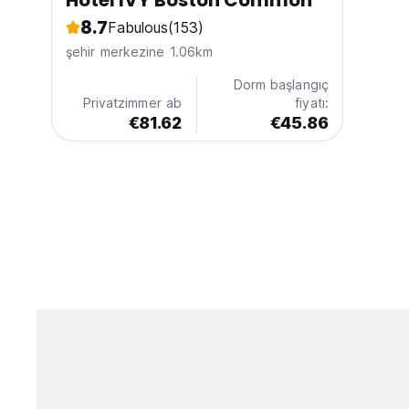
Hotel IVY Boston Common
8.7
Fabulous
(153)
şehir merkezine 1.06km
Dorm başlangıç
Privatzimmer ab
fiyatı:
€81.62
€45.86