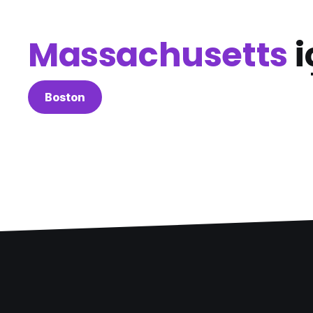
Massachusetts
i
Boston