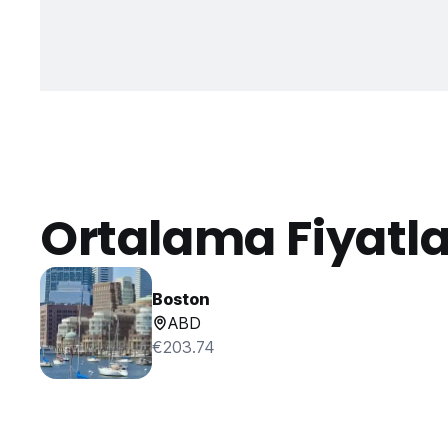
Ortalama Fiyatl
Boston
ABD
€203.74