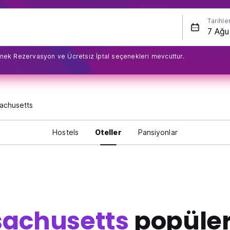
Tarihle
nek Rezervasyon ve Ücretsiz İptal seçenekleri mevcuttur.
achusetts
Hostels
Oteller
Pansiyonlar
achusetts
popüler