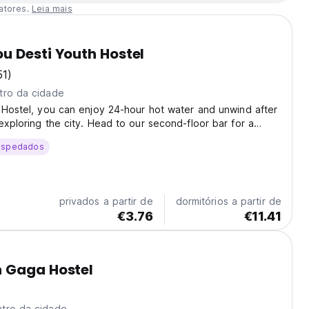
atores.
Leia mais
 Desti Youth Hostel
51)
tro da cidade
 Hostel, you can enjoy 24-hour hot water and unwind after
exploring the city. Head to our second-floor bar for a
ft beer and connect with fellow travelers, or sip a coffee
ospedados
 your favorite citywalk moments....
privados a partir de
dormitórios a partir de
€3.76
€11.41
 Gaga Hostel
tro da cidade