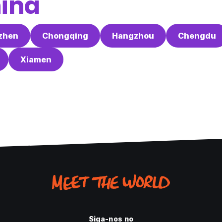
ina
zhen
Chongqing
Hangzhou
Chengdu
Xiamen
Siga-nos no