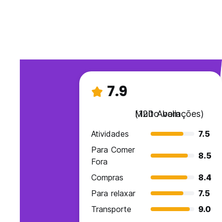
7.9
Muito bom
(120 Avaliações)
Atividades
7.5
Para Comer
8.5
Fora
Compras
8.4
Para relaxar
7.5
Transporte
9.0