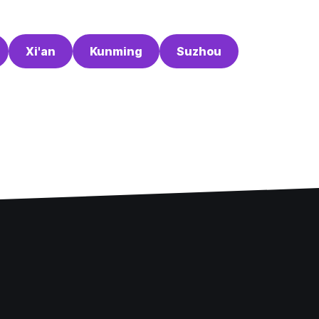
Xi'an
Kunming
Suzhou