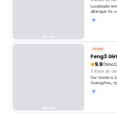
Localizado ent
albergue foi 
grátis, áreas 
Hostel
Feng3 Gir
9.9
Ótimo
(
5.45km do cen
Our hostel is 
Guangzhou, rig
fusion of moder
transportation