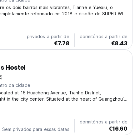
re os dois bairros mais vibrantes, Tianhe e Yuexiu, o
completamente reformado em 2018 e dispõe de SUPER WIFI
de lazer espaçosas, piscina, pebolim e tênis de mesa.
privados a partir de
dormitórios a partir de
€7.78
€8.43
ls Hostel
2)
tro da cidade
located at 16 Huacheng Avenue, Tianhe District,
ht in the city center. Situated at the heart of Guangzhou’s
nity and cultural heritage, it offers convenient
 and an abundance of nearby amenities to...
dormitórios a partir de
€16.60
Sem privados para essas datas