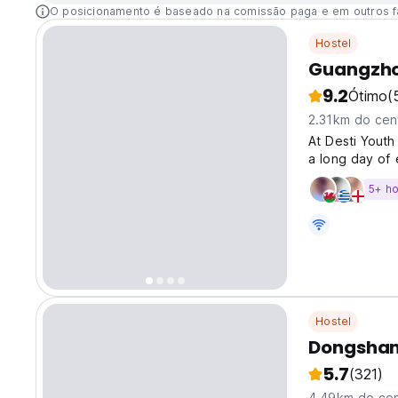
O posicionamento é baseado na comissão paga e em outros f
Hostel
Guangzhou
9.2
Ótimo
(
2.31km do cen
At Desti Youth
a long day of 
refreshing cra
5+ h
while recalling
Hostel
Dongshan
5.7
(321)
4.49km do cen