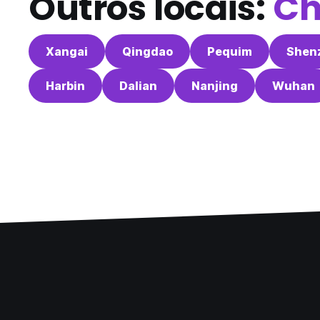
Outros locais:
Ch
Xangai
Qingdao
Pequim
Shen
Harbin
Dalian
Nanjing
Wuhan