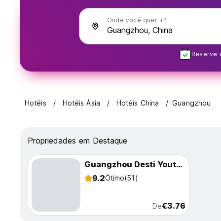
Onde você quer ir?
Reserve c
Hotéis
Hotéis Ásia
Hotéis China
Guangzhou
Propriedades em Destaque
Guangzhou Desti Youth Hostel
9.2
Ótimo
(51)
€3.76
De