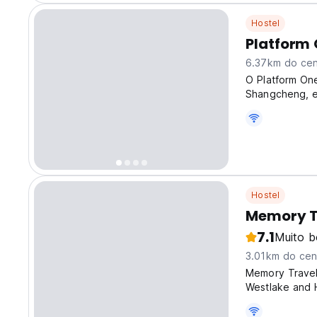
Hostel
Platform 
6.37km do cen
O Platform One
Shangcheng, e
viajantes solo
hostels em Han
from...
Hostel
Memory Tr
7.1
Muito 
3.01km do cen
Memory Travel 
Westlake and H
we provide you
partying by ni