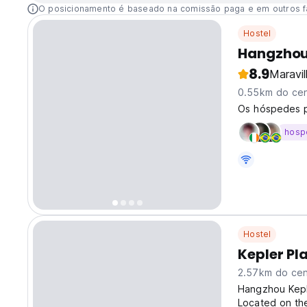
O posicionamento é baseado na comissão paga e em outros f
Hostel
Hangzhou 
8.9
Maravi
0.55km do cen
Os hóspedes p
hosp
Hostel
Kepler Pl
2.57km do cen
Hangzhou Kepl
Located on the