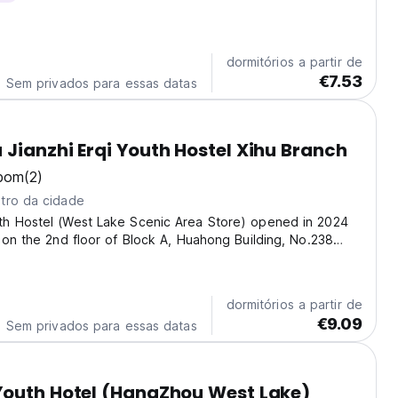
dormitórios a partir de
€7.53
Sem privados para essas datas
Jianzhi Erqi Youth Hostel Xihu Branch
bom
(2)
tro da cidade
h Hostel (West Lake Scenic Area Store) opened in 2024
 on the 2nd floor of Block A, Huahong Building, No.238
ad, Cuiyuan Street, West Lake District, Hangzhou. The
re is elegant and cost-effective, which...
dormitórios a partir de
€9.09
Sem privados para essas datas
Youth Hotel (HangZhou West Lake)