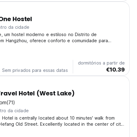
One Hostel
tro da cidade
, um hostel moderno e estiloso no Distrito de
m Hangzhou, oferece conforto e comunidade para
. Explore a cidade e faça amigos! É um dos melhores
gzhou para exploradores individuais. (Auto-translated
dormitórios a partir de
€10.39
Sem privados para essas datas
avel Hotel (West Lake)
bom
(71)
tro da cidade
Hotel is centrally located about 10 minutes' walk from
efang Old Street. Excellently located in the center of city,
 with the perfect base for sightseeing by day and
ght. All of Hangzhou major hot spots...