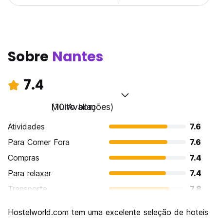
Sobre
Nantes
7.4
Muito bom
(10 Avaliações)
Atividades
7.6
Para Comer Fora
7.6
Compras
7.4
Para relaxar
7.4
Transporte
7.8
Turismo
7.6
Hostelworld.com tem uma excelente seleção de hoteis