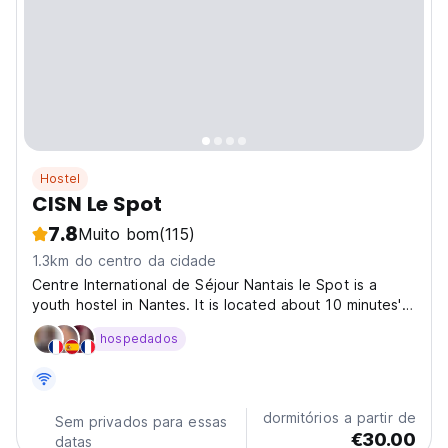
Hostel
CISN Le Spot
7.8
Muito bom
(115)
1.3km do centro da cidade
Centre International de Séjour Nantais le Spot is a
youth hostel in Nantes. It is located about 10 minutes'
walk from the train station. Opened in January 2024, it
hospedados
offers dormitories with 2 to 4 beds, as well as private
rooms and two studios. Le Spot also...
dormitórios a partir de
Sem privados para essas
€30.00
datas