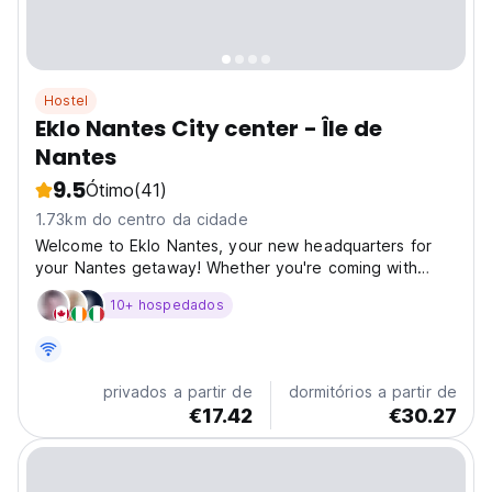
Hostel
Eklo Nantes City center - Île de
Nantes
9.5
Ótimo
(41)
1.73km do centro da cidade
Welcome to Eklo Nantes, your new headquarters for
your Nantes getaway! Whether you're coming with
family, friends, as a couple, or solo, we have 86 very
10+ hospedados
comfortable and stylish rooms just for you. Located
right behind the iconic Machines of Nantes, our eco-
friendly...
privados a partir de
dormitórios a partir de
€17.42
€30.27