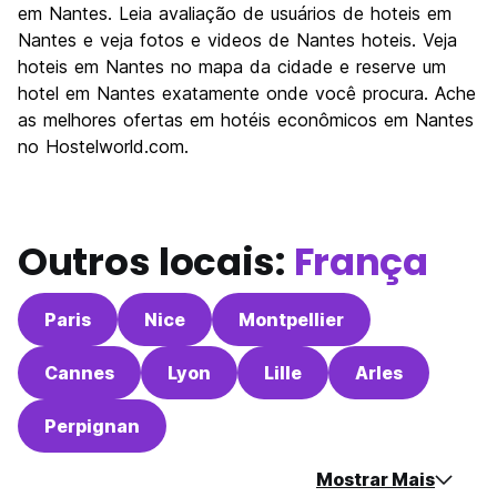
Cultura
8.0
em Nantes. Leia avaliação de usuários de hoteis em
Festas / vida noturna
Nantes e veja fotos e videos de Nantes hoteis. Veja
6.8
hoteis em Nantes no mapa da cidade e reserve um
Custo-beneficio
6.8
hotel em Nantes exatamente onde você procura. Ache
as melhores ofertas em hotéis econômicos em Nantes
no Hostelworld.com.
Outros locais:
França
Paris
Nice
Montpellier
Cannes
Lyon
Lille
Arles
Perpignan
Mostrar Mais