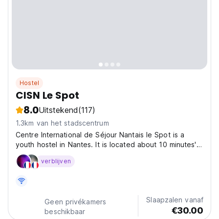
Hostel
CISN Le Spot
8.0
Uitstekend
(117)
1.3km van het stadscentrum
Centre International de Séjour Nantais le Spot is a
youth hostel in Nantes. It is located about 10 minutes'
walk from the train station. Opened in January 2024, it
verblijven
offers dormitories with 2 to 4 beds, as well as private
rooms and two studios. Le Spot also...
Slaapzalen vanaf
Geen privékamers
€30.00
beschikbaar