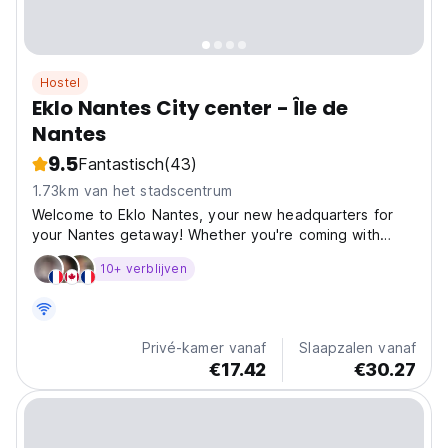
Hostel
Eklo Nantes City center - Île de
Nantes
9.5
Fantastisch
(43)
1.73km van het stadscentrum
Welcome to Eklo Nantes, your new headquarters for
your Nantes getaway! Whether you're coming with
family, friends, as a couple, or solo, we have 86 very
10+ verblijven
comfortable and stylish rooms just for you. Located
right behind the iconic Machines of Nantes, our eco-
friendly...
Privé-kamer vanaf
Slaapzalen vanaf
€17.42
€30.27