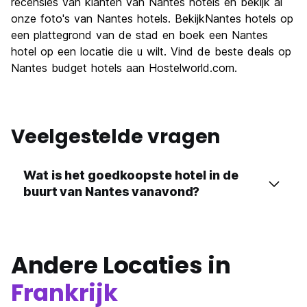
recensies van klanten van Nantes hotels en bekijk al
Uitgaan
onze foto's van Nantes hotels. BekijkNantes hotels op
6.8
een plattegrond van de stad en boek een Nantes
Waarde voor uw geld
6.8
hotel op een locatie die u wilt. Vind de beste deals op
Nantes budget hotels aan Hostelworld.com.
Veelgestelde vragen
Wat is het goedkoopste hotel in de
buurt van Nantes vanavond?
Andere Locaties in
Frankrijk