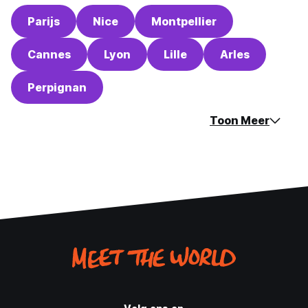
Parijs
Nice
Montpellier
Cannes
Lyon
Lille
Arles
Perpignan
Toon Meer