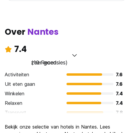
Over
Nantes
7.4
zeer goed
(10 Recensies)
Activiteiten
7.6
Uit eten gaan
7.6
Winkelen
7.4
Relaxen
7.4
Transport
7.8
bezienswaardigheden
7.6
Bekijk onze selectie van hotels in Nantes. Lees
Cultuur
8.0