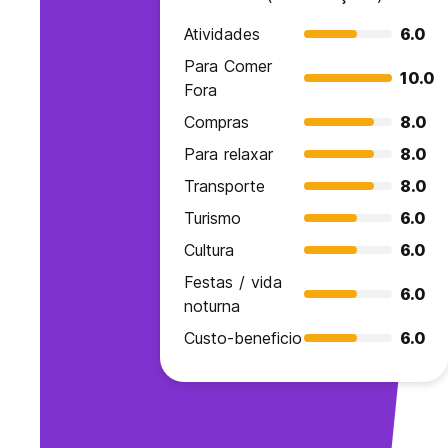
Atividades
6.0
Para Comer
10.0
Fora
Compras
8.0
Para relaxar
8.0
Transporte
8.0
Turismo
6.0
Cultura
6.0
Festas / vida
6.0
noturna
Custo-beneficio
6.0