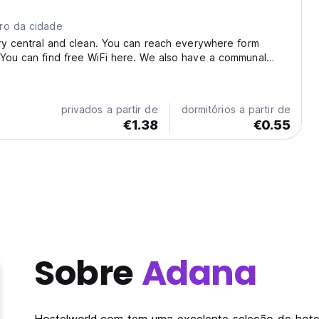
ro da cidade
ery central and clean. You can reach everywhere form
You can find free WiFi here. We also have a communal
u to prepare your meals. It is near to bus stop and all
 3 km from Adana Şakirpaşa airport. There...
privados a partir de
dormitórios a partir de
€1.38
€0.55
Sobre
Adana