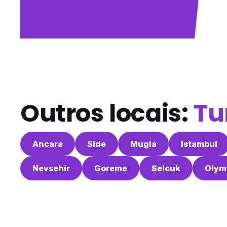
Outros locais:
Tu
Ancara
Side
Mugla
Istambul
Nevsehir
Goreme
Selcuk
Olym