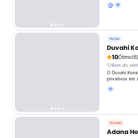
Hotel
Duvahi K
10
Ótimo
(6
1.18km do cen
O Duvahi Kona
privativos em 
Hostel
Adana Ho