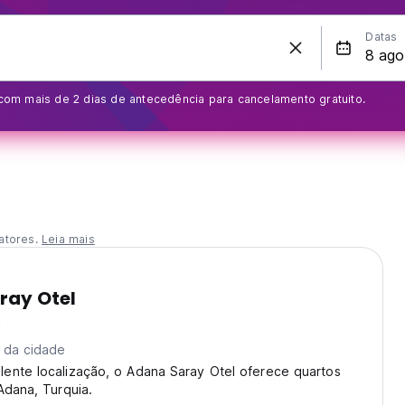
Datas
om mais de 2 dias de antecedência para cancelamento gratuito.
atores.
Leia mais
ray Otel
)
 da cidade
ente localização, o Adana Saray Otel oferece quartos
Adana, Turquia.