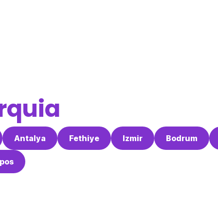
rquia
Antalya
Fethiye
Izmir
Bodrum
pos