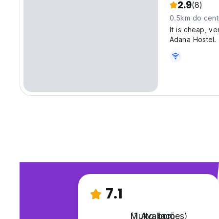
2.9
(8)
0.5km do cent
It is cheap, v
Adana Hostel. 
kitchen for yo
business area.
7.1
Muito bom
(1 Avaliações)