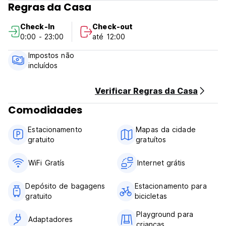
Regras da Casa
Temos quatorze quartos aconchegantes e confortáveis,
decoração clássica e em madeira natural, oferecemos WiFi
Check-In
Check-out
grátis, água quente 24 horas e ar condicionado, a maioria
0:00 - 23:00
até 12:00
dos quartos possui uma linda varanda com vista para a
montanha; oferecemos deliciosa culinária local, café e café
Impostos não
da manhã continental, churrasqueira gratuita. Serviço
incluídos
gratuito de aluguel de bicicletas. Fornecemos informações
turísticas gratuitas em inglês, mapa gratuito da cidade e
mapa do parque nacional. Projetaremos uma rota turística
Verificar Regras da Casa
econômica para nossos hóspedes. (Auto-translated from
Comodidades
original language)
Estacionamento
Mapas da cidade
gratuito
gratuítos
WiFi Gratís
Internet grátis
Depósito de bagagens
Estacionamento para
gratuito
bicicletas
Playground para
Adaptadores
crianças