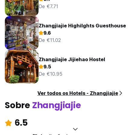
De €7.71
Zhangjiajie Highilghts Guesthouse
9.6
De €11.02
Zhangjiajie Jijiehao Hostel
9.5
De €10.95
Ver todos os Hotels - Zhangjiajie
Sobre
Zhangjiajie
6.5