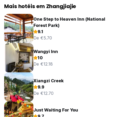
Mais hotéis em Zhangjiajie
One Step to Heaven Inn (National
Forest Park)
9.1
De €5.70
Wangyi Inn
10
De €12.18
Xiangzi Creek
9.9
De €12.70
Just Waiting For You
9.7