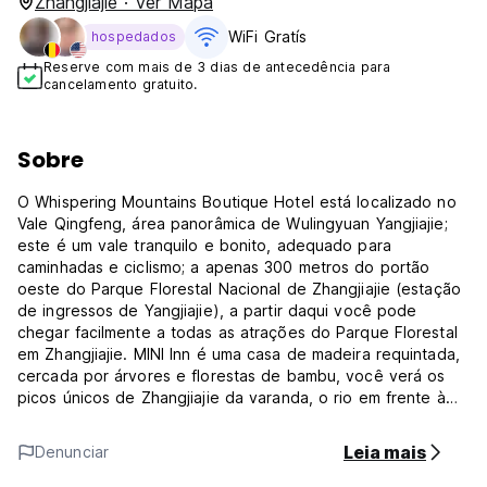
Zhangjiajie · Ver Mapa
WiFi Gratís
hospedados
Reserve com mais de 3 dias de antecedência para
cancelamento gratuito.
Sobre
O Whispering Mountains Boutique Hotel está localizado no
Vale Qingfeng, área panorâmica de Wulingyuan Yangjiajie;
este é um vale tranquilo e bonito, adequado para
caminhadas e ciclismo; a apenas 300 metros do portão
oeste do Parque Florestal Nacional de Zhangjiajie (estação
de ingressos de Yangjiajie), a partir daqui você pode
chegar facilmente a todas as atrações do Parque Florestal
em Zhangjiajie. MINI Inn é uma casa de madeira requintada,
cercada por árvores e florestas de bambu, você verá os
picos únicos de Zhangjiajie da varanda, o rio em frente à
casa, não há poeira e barulho aqui, apenas estrelas e
pássaros. Se você é uma pessoa tranquila e próxima da
Leia mais
Denunciar
natureza, venha para cá! Você nunca vai se arrepender!