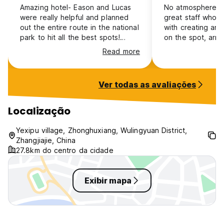
Amazing hotel- Eason and Lucas
No atmosphere as 
were really helpful and planned
great staff who a
out the entire route in the national
with creating an i
park to hit all the best spots!
on the spot, arra
Location was great as using the
the hotel if need
Read more
west gate you avoided all the
cheaper, deliciou
crowds- huge lines going the
property, afforda
other way. Would absolutely stay
slower west side
Ver todas as avaliações
again!
which avoided a l
Localização
Yexipu village, Zhonghuxiang, Wulingyuan District,
Zhangjiajie, China
27.8km do centro da cidade
Exibir mapa