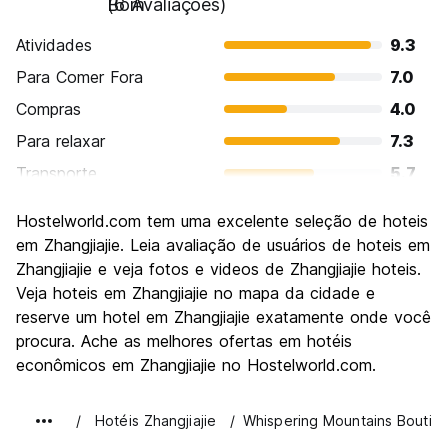
Bom
(6 Avaliações)
Atividades
9.3
Para Comer Fora
7.0
Compras
4.0
Para relaxar
7.3
Transporte
5.7
Turismo
8.0
Hostelworld.com tem uma excelente seleção de hoteis
Cultura
6.3
em Zhangjiajie. Leia avaliação de usuários de hoteis em
Festas / vida noturna
Zhangjiajie e veja fotos e videos de Zhangjiajie hoteis.
3.7
Veja hoteis em Zhangjiajie no mapa da cidade e
Custo-beneficio
7.0
reserve um hotel em Zhangjiajie exatamente onde você
procura. Ache as melhores ofertas em hotéis
econômicos em Zhangjiajie no Hostelworld.com.
Hotéis Zhangjiajie
Whispering Mountains Boutiq