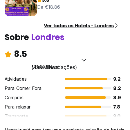
9.8
De €18.86
Ver todos os Hotels - Londres
Sobre
Londres
8.5
Maravilhoso
(12911 Avaliações)
Atividades
9.2
Para Comer Fora
8.2
Compras
8.9
Para relaxar
7.8
Transporte
9.0
Turismo
9.4