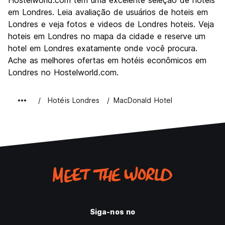
Hostelworld.com tem uma excelente seleção de hoteis
Cultura
9.3
em Londres. Leia avaliação de usuários de hoteis em
Festas / vida noturna
Londres e veja fotos e videos de Londres hoteis. Veja
8.4
hoteis em Londres no mapa da cidade e reserve um
Custo-beneficio
6.6
hotel em Londres exatamente onde você procura.
Ache as melhores ofertas em hotéis econômicos em
Londres no Hostelworld.com.
Hotéis Londres
MacDonald Hotel
Siga-nos no