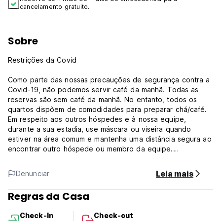
cancelamento gratuito.
Sobre
Restrições da Covid
Como parte das nossas precauções de segurança contra a
Covid-19, não podemos servir café da manhã. Todas as
reservas são sem café da manhã. No entanto, todos os
quartos dispõem de comodidades para preparar chá/café.
Em respeito aos outros hóspedes e à nossa equipe,
durante a sua estadia, use máscara ou viseira quando
estiver na área comum e mantenha uma distância segura ao
encontrar outro hóspede ou membro da equipe.
Descrição da Propriedade
Leia mais
Denunciar
A maioria dos nossos visitantes comenta primeiro sobre a
Regras da Casa
nossa localização perfeita, pois ficam surpresos com a
facilidade de chegar até nós, quer você esteja chegando
Check-In
Check-out
de trem para a Estação Ferroviária King's Cross ou para a