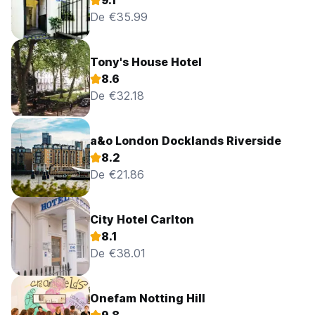
9.1
De €35.99
Tony's House Hotel
8.6
De €32.18
a&o London Docklands Riverside
8.2
De €21.86
City Hotel Carlton
8.1
De €38.01
Onefam Notting Hill