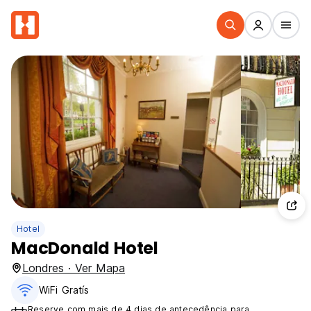
Hotel
MacDonald Hotel
Londres · Ver Mapa
WiFi Gratís
Reserve com mais de 4 dias de antecedência para