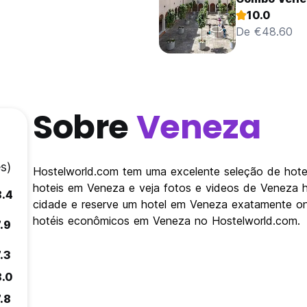
10.0
De €48.60
Sobre
Veneza
s)
Hostelworld.com tem uma excelente seleção de hotei
hoteis em Veneza e veja fotos e videos de Veneza 
8.4
cidade e reserve um hotel em Veneza exatamente on
hotéis econômicos em Veneza no Hostelworld.com.
.9
.3
8.0
.8