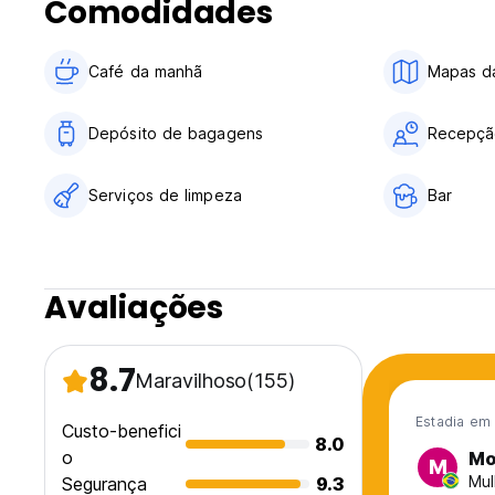
Comodidades
Café da manhã
Mapas da
Depósito de bagagens
Recepçã
Serviços de limpeza
Bar
Avaliações
8.7
Maravilhoso
(155)
Estadia em 
Custo-benefici
8.0
o
Mo
M
Mul
Segurança
9.3