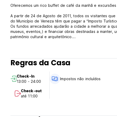
Oferecemos um rico buffet de café da manhã e excursões g
A partir de 24 de Agosto de 2011, todos os visitantes que
do Município de Veneza têm que pagar a “Imposto Turístico
Os fundos arrecadados ajudarão a cidade a melhorar a quali
museus, eventos,) e financiar obras destinadas a manter, u
patrimônio cultural e arquitetônico.
Obrigado por serem os patrocinadores de Veneza.
O imposto é devido apenas nos primeiros cinco dias de es
Maiores de idade estão isentos, os jovens entre os 10 e 
Uma redução de 50%. As seguintes categorias também estã
Regras da Casa
Realizando terapias de reabilitação em unidades de saúde
Seus familiares; correios turísticos e motoristas de ônibus 
Check-In
PRÉ AUTORIZAÇÃO
Impostos não incluídos
13:00 - 24:00
Observação: todas as reservas exigem um cartão de crédit
qualquer momento após a confirmação da sua reserva. Se a
Check-out
um cartão válido com crédito suficiente e, se não conseg
até 11:00
reserva-se o direito de cancelar a sua reserva. (Auto-trans