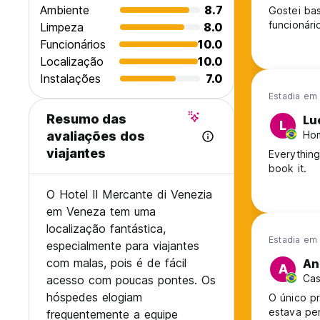
Ambiente
8.7
Gostei bas
funcionári
Limpeza
8.0
Funcionários
10.0
Localização
10.0
Instalações
7.0
Estadia em
Resumo das
Lu
L
Hom
avaliações dos
viajantes
Everything
book it.
O Hotel Il Mercante di Venezia
em Veneza tem uma
localização fantástica,
Estadia em
especialmente para viajantes
com malas, pois é de fácil
An
A
Cas
acesso com poucas pontes. Os
hóspedes elogiam
O único p
estava per
frequentemente a equipe