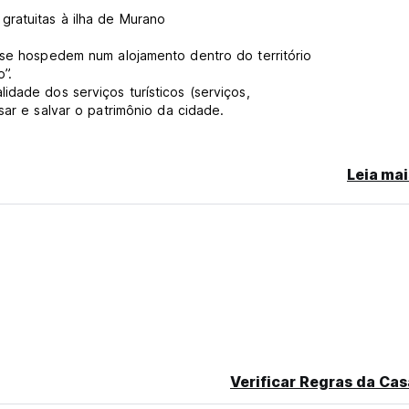
ratuitas à ilha de Murano
 se hospedem num alojamento dentro do território
”.
dade dos serviços turísticos (serviços,
sar e salvar o patrimônio da cidade.
tadia. Crianças menores de 10 anos
Leia mai
os 16 anos beneficiam de
o isentas: pacientes
 da cidade e
de turismo
o/débito válido para serem seguras. Pré-autorizamos os cartões
 pré-autorização não for bem sucedida, a propriedade irá pedir
uir fornecer um cartão válido em menos de 24 horas, a proprieda
lated from original language)
Verificar Regras da Cas