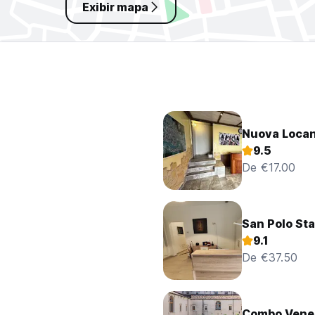
Exibir mapa
Nuova Locan
9.5
De €17.00
San Polo Sta
9.1
De €37.50
Combo Vene