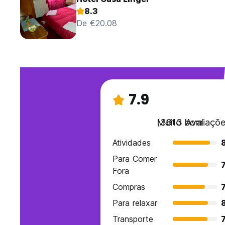
8.3
De €20.08
7.9
Muito bom
(3813 Avaliaçõe
Atividades
Para Comer
7
Fora
Compras
7
Para relaxar
Transporte
7