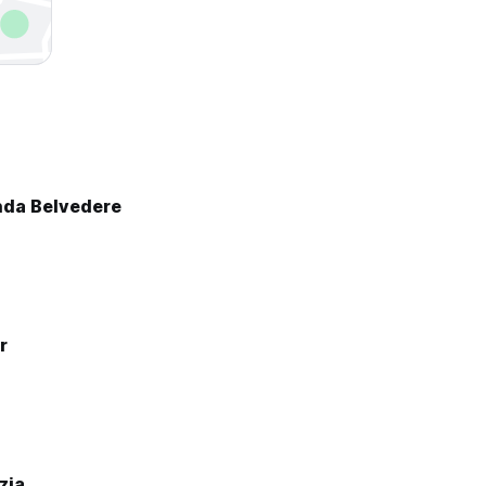
da Belvedere
r
zia