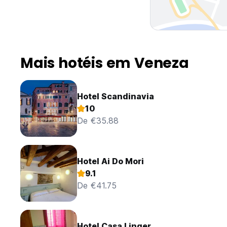
Mais hotéis em Veneza
Hotel Scandinavia
10
De €35.88
Hotel Ai Do Mori
9.1
De €41.75
Hotel Casa Linger