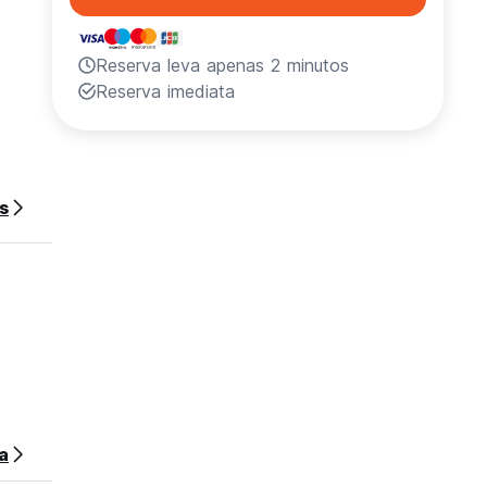
Reserva leva apenas 2 minutos
Reserva imediata
s
 a
-lhe
de
a