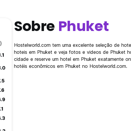
Sobre
Phuket
)
Hostelworld.com tem uma excelente seleção de hotei
hoteis em Phuket e veja fotos e videos de Phuket h
.1
cidade e reserve um hotel em Phuket exatamente on
hotéis econômicos em Phuket no Hostelworld.com.
8.0
.5
.6
6.9
.1
6.3