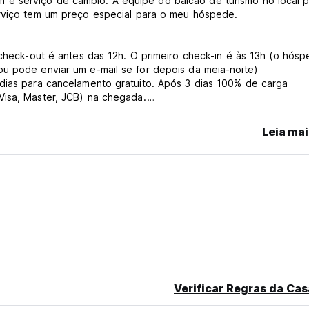
 e serviço de câmbio. A equipe do balcão de turismo no local 
erviço tem um preço especial para o meu hóspede.
 check-out é antes das 12h. O primeiro check-in é às 13h (o hós
ou pode enviar um e-mail se for depois da meia-noite)
 dias para cancelamento gratuito. Após 3 dias 100% de carga
Visa, Master, JCB) na chegada.
gratuita se utilizarem a cama existente. Se maiores de 6 anos s
Leia mai
 Animais de estimação não são permitidos. O check-in tardio pod
inal language)
Verificar Regras da Cas