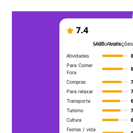
7.4
Muito bom
(485 Avaliações
Atividades
8
Para Comer
Fora
Compras
7
Para relaxar
7
Transporte
Turismo
7
Cultura
Festas / vida