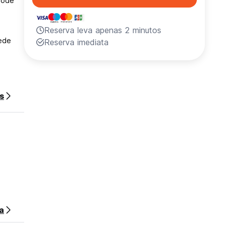
pode
Reserva leva apenas 2 minutos
pede
Reserva imediata
ão
s
e ser
a