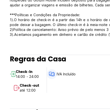
hóspedes do Gotum Hostel incluem depósito para bagagem
ajudar a organizar viagens e emissão de bilhetes. Cada s
***Políticas e Condições da Propriedade:
1).O horário de check-in é a partir das 14h e o horário de
pode deixar a bagagem. O último check-in é à meia-noite 
2)Política de cancelamento: Aviso prévio de pelo menos 3
3).Aceitamos pagamento em dinheiro e cartão de crédito (
4). Política de crianças e camas:
No quarto privado, a estadia de crianças até aos 6 anos é 
considerados adultos. Camas extras não estão disponíveis.
enviado por e-mail ou chamada. (Auto-translated from orig
Regras da Casa
Check-In
IVA Incluído
14:00 - 24:00
Check-out
até 12:00