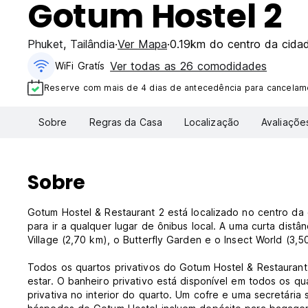
Gotum Hostel 2
Phuket
,
Tailândia
Ver Mapa
0.19km do centro da cida
Ver todas as 26 comodidades
WiFi Gratís
Reserve com mais de 4 dias de antecedência para cancelame
Sobre
Regras da Casa
Localização
Avaliaçõe
Sobre
Gotum Hostel & Restaurant 2 está localizado no centro da
para ir a qualquer lugar de ônibus local. A uma curta dis
Village (2,70 km), o Butterfly Garden e o Insect World (3,
Todos os quartos privativos do Gotum Hostel & Restaurant 
estar. O banheiro privativo está disponível em todos os 
privativa no interior do quarto. Um cofre e uma secretári