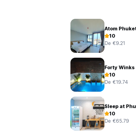
Atom Phuket
10
De €9.21
Forty Winks
10
De €19.74
Sleep at Ph
10
De €65.79