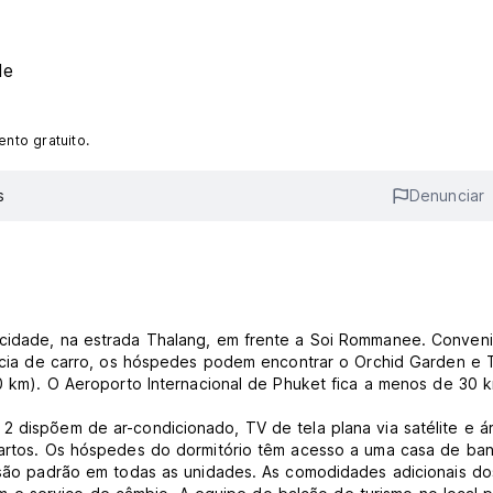
de
nto gratuito.
s
Denunciar
 cidade, na estrada Thalang, em frente a Soi Rommanee. Conven
tância de carro, os hóspedes podem encontrar o Orchid Garden e 
50 km). O Aeroporto Internacional de Phuket fica a menos de 30 
2 dispõem de ar-condicionado, TV de tela plana via satélite e á
quartos. Os hóspedes do dormitório têm acesso a uma casa de ba
a são padrão em todas as unidades. As comodidades adicionais do