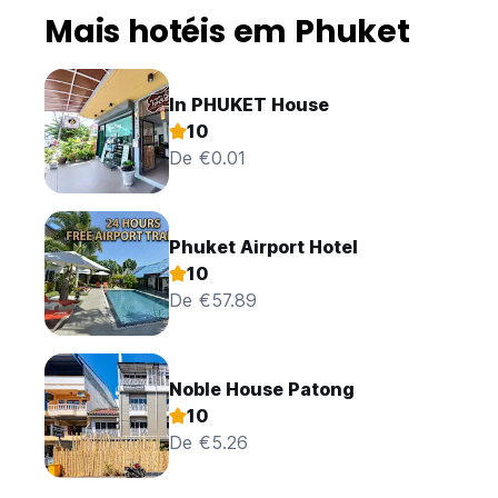
Mais hotéis em Phuket
In PHUKET House
10
De €0.01
Phuket Airport Hotel
10
De €57.89
Noble House Patong
10
De €5.26