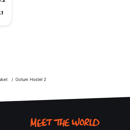
8.2
.1
uket
Gotum Hostel 2