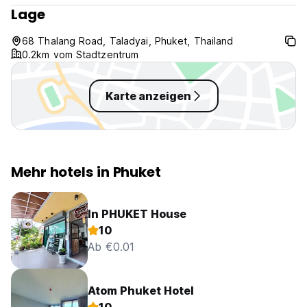
Lage
68 Thalang Road, Taladyai, Phuket, Thailand
0.2km vom Stadtzentrum
Karte anzeigen
Mehr hotels in Phuket
In PHUKET House
10
Ab €0.01
Atom Phuket Hotel