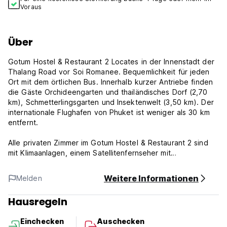
Voraus
Über
Gotum Hostel & Restaurant 2 Locates in der Innenstadt der
Thalang Road vor Soi Romanee. Bequemlichkeit für jeden
Ort mit dem örtlichen Bus. Innerhalb kurzer Antriebe finden
die Gäste Orchideengarten und thailändisches Dorf (2,70
km), Schmetterlingsgarten und Insektenwelt (3,50 km). Der
internationale Flughafen von Phuket ist weniger als 30 km
entfernt.
Alle privaten Zimmer im Gotum Hostel & Restaurant 2 sind
mit Klimaanlagen, einem Satellitenfernseher mit
Flachbildschirm und einem Sitzbereich ausgestattet. Das
Badezimmer von En Suite ist in allen Zimmern erhältlich.
Weitere Informationen
Melden
Gäste des Schlafsaals haben Zugang zu einem
gemeinsamen Badezimmer im Zimmer. Ein Sachspiegel und
Hausregeln
ein Schreibtisch sind in allen Einheiten Standard. Zu den
zusätzlichen Bequemlichkeit der Gäste bei Gotum Hostel
Einchecken
Auschecken
gehören Gepäckspeicher und Währungsaustausch. Die