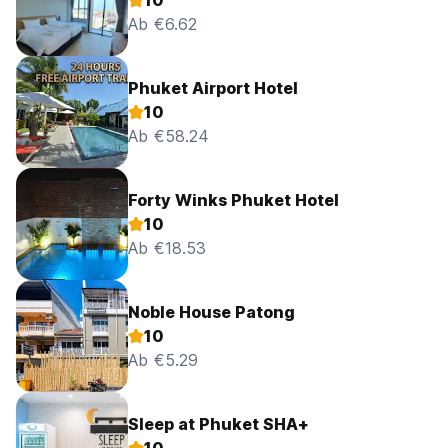
10
Ab €6.62
Phuket Airport Hotel
10
Ab €58.24
Forty Winks Phuket Hotel
10
Ab €18.53
Noble House Patong
10
Ab €5.29
Sleep at Phuket SHA+