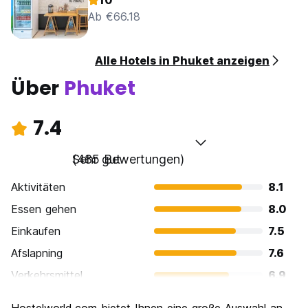
10
Ab €66.18
Alle Hotels in Phuket anzeigen
Über
Phuket
7.4
Sehr gut
(485 Bewertungen)
Aktivitäten
8.1
Essen gehen
8.0
Einkaufen
7.5
Afslapning
7.6
Verkehrsmittel
6.9
Sehenswürdigkeiten
7.1