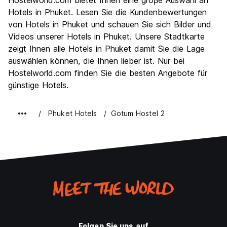
Hostelworld.com bietet Ihnen eine groβe Auswahl an
Kultur
6.3
Hotels in Phuket. Lesen Sie die Kundenbewertungen
Nachtleben / Party
von Hotels in Phuket und schauen Sie sich Bilder und
8.2
Videos unserer Hotels in Phuket. Unsere Stadtkarte
Preis-Leistungsverhältnis
7.1
zeigt Ihnen alle Hotels in Phuket damit Sie die Lage
auswählen können, die Ihnen lieber ist. Nur bei
Hostelworld.com finden Sie die besten Angebote für
günstige Hotels.
Phuket Hotels
Gotum Hostel 2
Folgen Sie uns auf