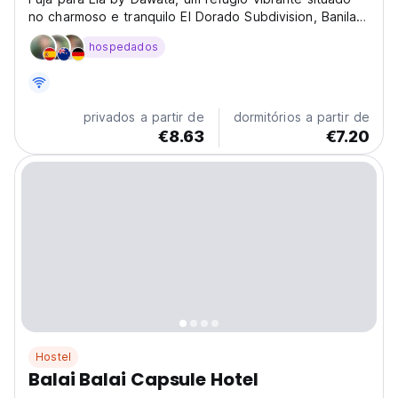
no charmoso e tranquilo El Dorado Subdivision, Banilad,
Cebu City. A poucos passos do BTC, este hostel único
hospedados
é mais do que apenas um lugar para ficar – é uma
experiência esperando para se desenrolar. Entre...
privados a partir de
dormitórios a partir de
€8.63
€7.20
Hostel
Balai Balai Capsule Hotel