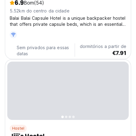
6.9
Bom
(54)
5.52km do centro da cidade
Balai Balai Capsule Hotel is a unique backpacker hostel
that offers private capsule beds, which is an essential
stopover place to rest with hot & cold showers for
them to wash up while waiting for their next trip to
Moalboal, Bohol, Siquijor or Siargao. We...
dormitórios a partir de
Sem privados para essas
€7.91
datas
Hostel