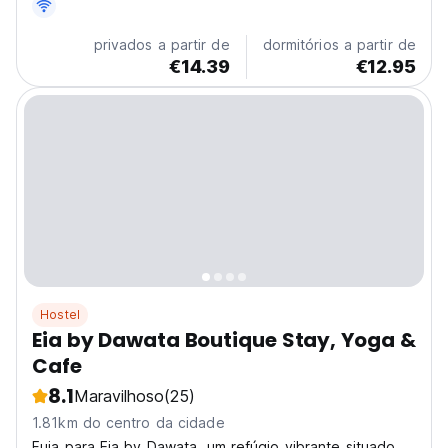
privados a partir de
dormitórios a partir de
€14.39
€12.95
Hostel
Eia by Dawata Boutique Stay, Yoga &
Cafe
8.1
Maravilhoso
(25)
1.81km do centro da cidade
Fuja para Eia by Dawata, um refúgio vibrante situado