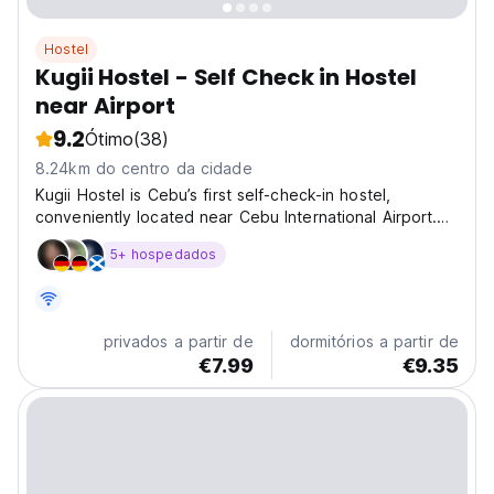
Hostel
Kugii Hostel - Self Check in Hostel
near Airport
9.2
Ótimo
(38)
8.24km do centro da cidade
Kugii Hostel is Cebu’s first self-check-in hostel,
conveniently located near Cebu International Airport.
While our on-site staff is available around the property
5+ hospedados
from 8:00 AM to 5:00 PM, all check-in procedures and
payments are completed online for a smooth...
privados a partir de
dormitórios a partir de
€7.99
€9.35