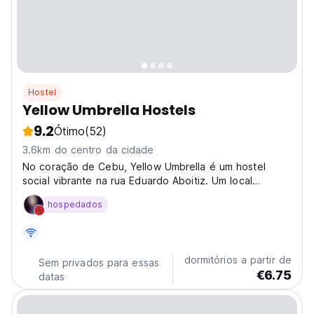
Hostel
Yellow Umbrella Hostels
9.2
Ótimo
(52)
3.6km do centro da cidade
No coração de Cebu, Yellow Umbrella é um hostel
social vibrante na rua Eduardo Aboitiz. Um local
acolhedor para viajantes individuais e aventureiros se
hospedados
conectarem e explorarem. (Auto-translated from
original language)
dormitórios a partir de
Sem privados para essas
€6.75
datas