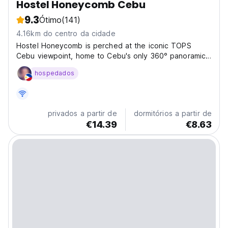
Hostel Honeycomb Cebu
9.3
Ótimo
(141)
4.16km do centro da cidade
Hostel Honeycomb is perched at the iconic TOPS
Cebu viewpoint, home to Cebu's only 360° panoramic
views of the tri-cities and the surrounding mountain
hospedados
landscape. Right outside your doorstep is The Circle,
where you'll find some of Cebu's best restaurants,...
privados a partir de
dormitórios a partir de
€14.39
€8.63