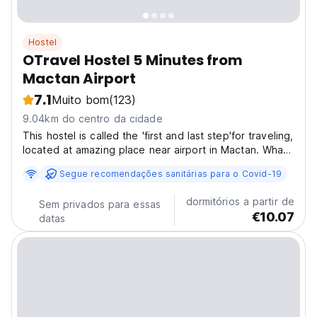
Hostel
OTravel Hostel 5 Minutes from
Mactan Airport
7.1
Muito bom
(123)
9.04km do centro da cidade
This hostel is called the 'first and last step'for traveling,
located at amazing place near airport in Mactan. What
sets us apart from other hostels is that every bed has
Segue recomendações sanitárias para o Covid-19
it's own curtains that would make every guest has
privacy and more comfortable, each...
dormitórios a partir de
Sem privados para essas
€10.07
datas