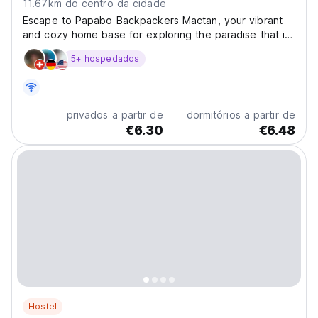
11.67km do centro da cidade
Escape to Papabo Backpackers Mactan, your vibrant
and cozy home base for exploring the paradise that is
Mactan Island! Located in Marigondon Crossing, we
5+ hospedados
offer a stylish and budget-friendly haven for travelers
seeking adventure and connection. Imagine yourself...
privados a partir de
dormitórios a partir de
€6.30
€6.48
Hostel