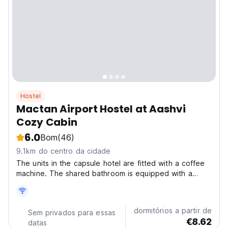
Hostel
Mactan Airport Hostel at Aashvi
Cozy Cabin
6.0
Bom
(46)
9.1km do centro da cidade
The units in the capsule hotel are fitted with a coffee
machine. The shared bathroom is equipped with a
bidet, free toiletries and a hairdryer. At Aashvi Cozy
Cabin Hostel near Mactan Airport all rooms are
equipped with bed linen and towels. BusCebu North...
dormitórios a partir de
Sem privados para essas
€8.62
datas