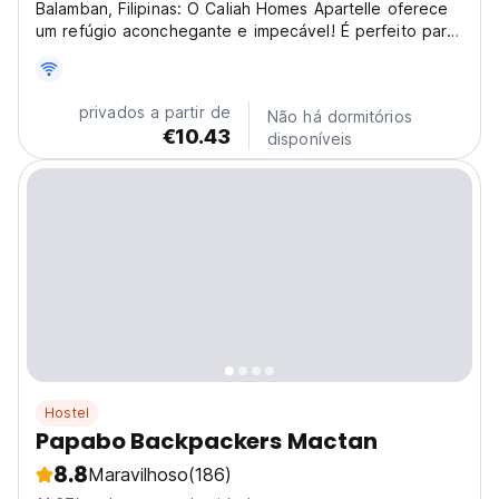
Balamban, Filipinas: O Caliah Homes Apartelle oferece
um refúgio aconchegante e impecável! É perfeito para
viajantes que querem explorar a beleza natural e as
atividades ao ar livre de Balamban. Sem dúvida, um
dos melhores apart-hotéis para aventureiros solo!...
privados a partir de
Não há dormitórios
€10.43
disponíveis
Hostel
Papabo Backpackers Mactan
8.8
Maravilhoso
(186)