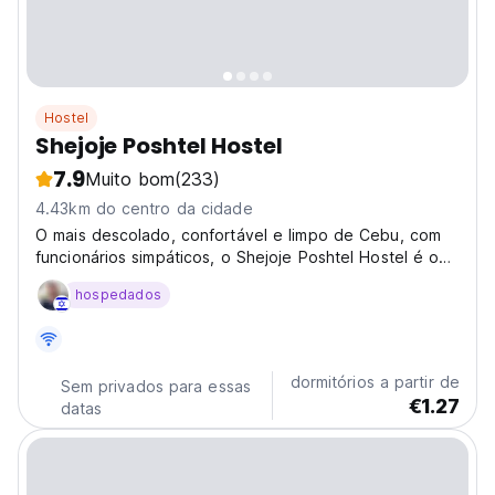
Hostel
Shejoje Poshtel Hostel
7.9
Muito bom
(233)
4.43km do centro da cidade
O mais descolado, confortável e limpo de Cebu, com
funcionários simpáticos, o Shejoje Poshtel Hostel é o
primeiro desse tipo, um albergue cápsula a abrir na
hospedados
cidade de Cebu!!!
dormitórios a partir de
Sem privados para essas
€1.27
datas