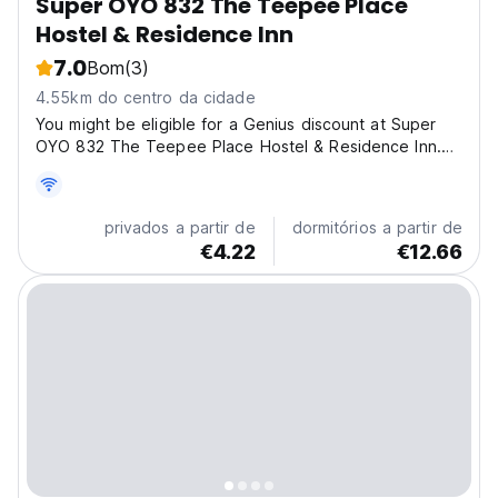
Super OYO 832 The Teepee Place
Hostel & Residence Inn
7.0
Bom
(3)
4.55km do centro da cidade
You might be eligible for a Genius discount at Super
OYO 832 The Teepee Place Hostel & Residence Inn.
To check if a Genius discount is available for your
selected dates sign in. Genius discounts at this
property are subject to book dates, stay dates and
privados a partir de
dormitórios a partir de
other...
€4.22
€12.66