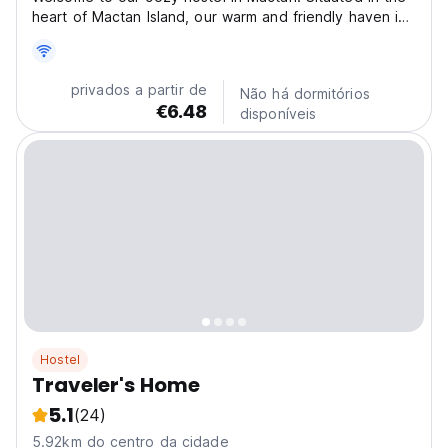
heart of Mactan Island, our warm and friendly haven is
conveniently close to Mactan Newtown, pristine
beaches, the airport, and Mactan Export Processing
Zones. Enjoy complimentary high-speed Wi-Fi and...
privados a partir de
Não há dormitórios
€6.48
disponíveis
Hostel
Traveler's Home
5.1
(24)
5.92km do centro da cidade