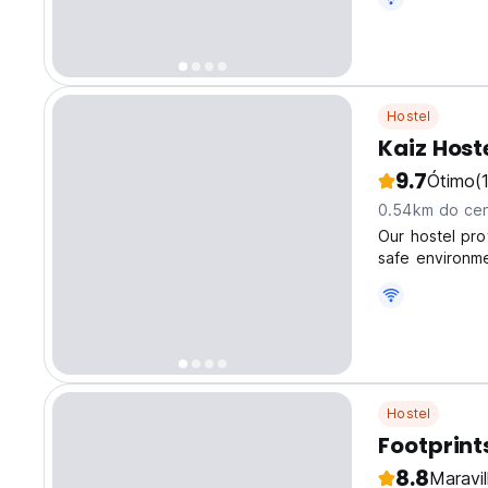
Hostel
Kaiz Host
9.7
Ótimo
(
0.54km do cen
Our hostel pr
safe environme
Coron Town Pro
area on foot. 
Hostel
Footprint
8.8
Maravi