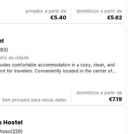
privados a partir de
dormitórios a partir de
€5.40
€5.62
el
183)
tro da cidade
ovides comfortable accommodation in a cozy, clean, and
nt for travelers. Conveniently located in the center of
per, it is perfect for guests who want to explore the
Banks, ATMs, restaurants, and popular...
dormitórios a partir de
€7.19
Sem privados para essas datas
s Hostel
lhoso
(229)