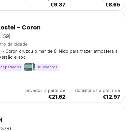
€9.37
€8.65
ostel - Coron
1159)
tro da cidade
 - Coron cruzou o mar de El Nido para trazer atmosfera a
versão e soci
hospedados
30 eventos
privados a partir de
dormitórios a partir de
€21.62
€12.97
l
1379)