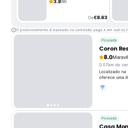
3.8
(9)
€8.63
De
O posicionamento é baseado na comissão paga e em outros f
Pousada
Coron Res
8.0
Maravi
0.07km do cen
Localizado na
oferece uma il
fica perto das
language)
Pousada
Casa Mon