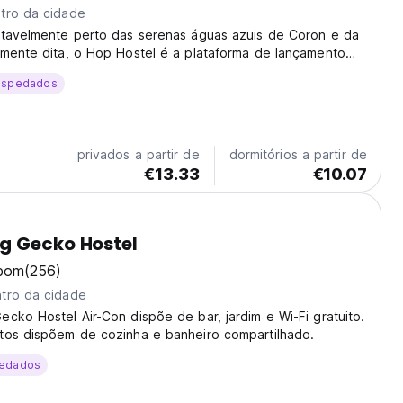
tro da cidade
rtavelmente perto das serenas águas azuis de Coron e da
amente dita, o Hop Hostel é a plataforma de lançamento
o belo grupo de ilhas Calamian.
ospedados
privados a partir de
dormitórios a partir de
€13.33
€10.07
g Gecko Hostel
bom
(256)
tro da cidade
cko Hostel Air-Con dispõe de bar, jardim e Wi-Fi gratuito.
tos dispõem de cozinha e banheiro compartilhado.
edados