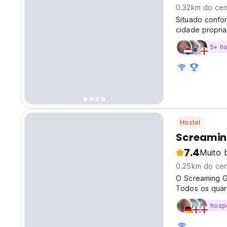
0.32km do cen
Situado confo
cidade propri
perfeita para 
5+ h
Hostel
Screamin
7.4
Muito 
0.25km do cen
O Screaming Ge
Todos os quar
hosp