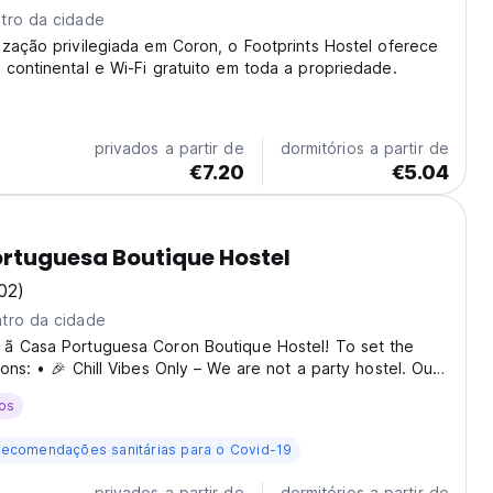
tro da cidade
zação privilegiada em Coron, o Footprints Hostel oferece
continental e Wi-Fi gratuito em toda a propriedade.
privados a partir de
dormitórios a partir de
€7.20
€5.04
rtuguesa Boutique Hostel
02)
tro da cidade
 ã Casa Portuguesa Coron Boutique Hostel! To set the
ions: • 🎉 Chill Vibes Only – We are not a party hostel. Our
s designed for relaxing, reading, and connecting with
os
s. Perfect for those who enjoy delicious...
ecomendações sanitárias para o Covid-19
privados a partir de
dormitórios a partir de