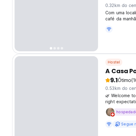
0.32km do cen
Com uma locali
café da manhã 
Hostel
A Casa Po
9.1
Ótimo
(1
0.53km do cen
🌿 Welcome to
right expectat
garden patio i
hospedad
fellow traveler
Segue r