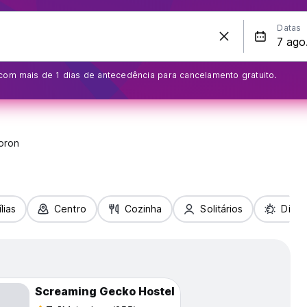
Datas
com mais de 1 dias de antecedência para cancelamento gratuito.
oron
lias
Centro
Cozinha
Solitários
Diver
Screaming Gecko Hostel