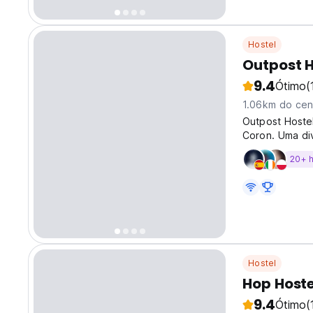
Hostel
Outpost H
9.4
Ótimo
(
1.06km do cen
Outpost Hostel
Coron. Uma di
20+ 
Hostel
Hop Hoste
9.4
Ótimo
(