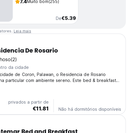
7.4
Muito bom
(255)
€5.39
De
atores.
Leia mais
idencia De Rosario
lhoso
(2)
tro da cidade
 cidade de Coron, Palawan, o Residencia de Rosario
ha particular com ambiente sereno. Este bed & breakfast
 melhores atrações de Coron. (Auto-translated from original
privados a partir de
€11.81
Não há dormitórios disponíveis
temar Bed and Breakfast