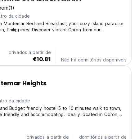
bom
(1)
tro da cidade
a Montemar Bed and Breakfast, your cozy island paradise
on, Philippines! Discover vibrant Coron from our
rfectly situated on Nueva St. We offer a tranquil retreat
ploring the stunning lagoons and breathtaking...
privados a partir de
€10.81
Não há dormitórios disponíveis
temar Heights
tro da cidade
 and Budget friendly hostel 5 to 10 minutes walk to town,
e friendly and accommodating. Ideally located in Coron,
Heights offers an à la carte breakfast and free WiFi. With
, this accommodation provides...
privados a partir de
dormitórios a partir de