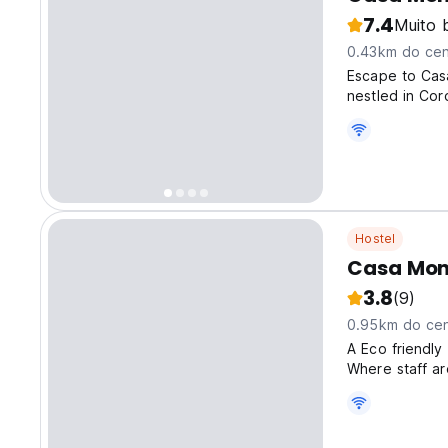
7.4
Muito 
0.43km do cen
Escape to Cas
nestled in Cor
guesthouse, pe
after a day ex
Hostel
Casa Mon
3.8
(9)
0.95km do cen
A Eco friendly
Where staff ar
Casa Montemar 
mountain views