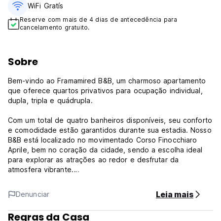
WiFi Gratís
Reserve com mais de 4 dias de antecedência para
cancelamento gratuito.
Sobre
Bem-vindo ao Framamired B&B, um charmoso apartamento
que oferece quartos privativos para ocupação individual,
dupla, tripla e quádrupla.
Com um total de quatro banheiros disponíveis, seu conforto
e comodidade estão garantidos durante sua estadia. Nosso
B&B está localizado no movimentado Corso Finocchiaro
Aprile, bem no coração da cidade, sendo a escolha ideal
para explorar as atrações ao redor e desfrutar da
atmosfera vibrante.
Quer viaje sozinho ou em grupo, o Framamired B&B oferece
Leia mais
Denunciar
um espaço acolhedor e bem equipado para tornar a sua
visita verdadeiramente agradável.
Regras da Casa