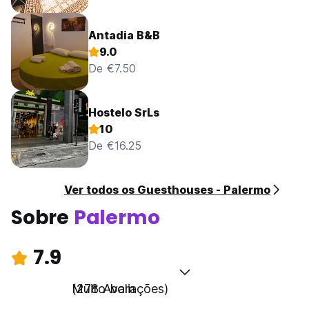
Antadia B&B
9.0
De €7.50
Hostelo SrLs
10
De €16.25
Ver todos os Guesthouses - Palermo
Sobre
Palermo
7.9
Muito bom
(278 Avaliações)