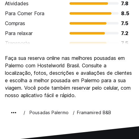
Atividades
7.8
Para Comer Fora
8.5
Compras
7.5
Para relaxar
7.2
Transporte
7.5
Turismo
8.4
Faça sua reserva online nas melhores pousadas em
Cultura
8.7
Palermo com Hostelworld Brasil. Consulte a
Festas / vida noturna
localização, fotos, descrições e avaliações de clientes
7.4
e escolha a melhor pousada em Palermo para a sua
Custo-beneficio
8.2
viagem. Você pode também reservar pelo celular, com
nosso aplicativo fácil e rápido.
Pousadas Palermo
Framamired B&B