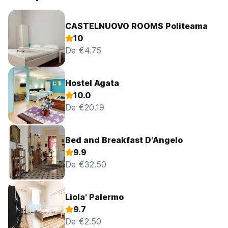
CASTELNUOVO ROOMS Politeama
10
De €4.75
Hostel Agata
10.0
De €20.19
Bed and Breakfast D'Angelo
9.9
De €32.50
Liola' Palermo
9.7
De €2.50