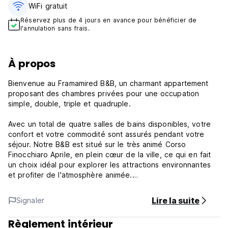
WiFi gratuit
Réservez plus de 4 jours en avance pour bénéficier de
l'annulation sans frais.
À propos
Bienvenue au Framamired B&B, un charmant appartement
proposant des chambres privées pour une occupation
simple, double, triple et quadruple.
Avec un total de quatre salles de bains disponibles, votre
confort et votre commodité sont assurés pendant votre
séjour. Notre B&B est situé sur le très animé Corso
Finocchiaro Aprile, en plein cœur de la ville, ce qui en fait
un choix idéal pour explorer les attractions environnantes
et profiter de l'atmosphère animée.
Que vous voyagiez seul ou en groupe, Framamired B&B
Lire la suite
Signaler
offre un espace confortable et bien équipé pour rendre
votre visite vraiment agréable.
Règlement intérieur