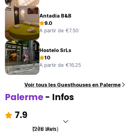
Antadia B&B
9.0
A partir de €7.50
Hostelo SrLs
10
A partir de €16.25
Voir tous les Guesthouses en Palerme
Palerme
- Infos
7.9
Très bien
(278 Avis)