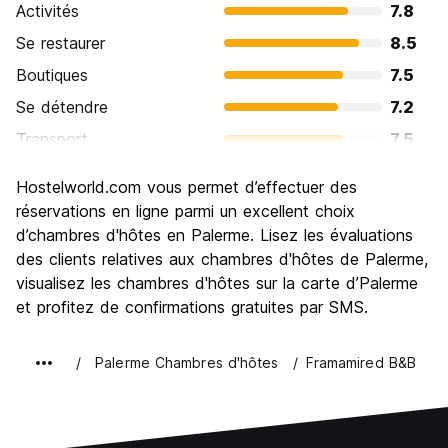
Activités
7.8
Se restaurer
8.5
Boutiques
7.5
Se détendre
7.2
Transport
7.5
Visites touristiques
8.4
Hostelworld.com vous permet d’effectuer des
Culture
8.7
réservations en ligne parmi un excellent choix
Sortir le soir / faire la fête
d’chambres d'hôtes en Palerme. Lisez les évaluations
7.4
des clients relatives aux chambres d'hôtes de Palerme,
Bonnes affaires
8.2
visualisez les chambres d'hôtes sur la carte d’Palerme
et profitez de confirmations gratuites par SMS.
Palerme Chambres d'hôtes
Framamired B&B