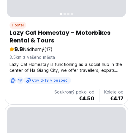
Hostel
Lazy Cat Homestay - Motorbikes
Rental & Tours
9.9
Nádherný
(17)
3.5km z vašeho města
Lazy Cat Homestay is functioning as a social hub in the
center of Ha Giang City, we offer travellers, expats
and locals great food, drinks, sceneries and memories.
Covid-19 v bezpečí
Contact us directly to arrange your transfers, Ha Giang
Loop Tour and more services All our...
Soukromý pokoj od
Koleje od
€4.50
€4.17