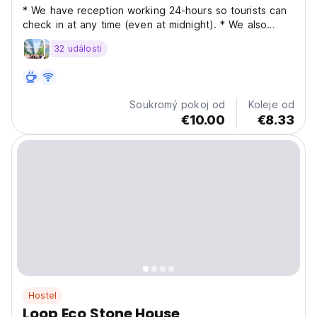
* We have reception working 24-hours so tourists can
check in at any time (even at midnight). * We also
provide free swimming pool, wifi, elevator and lounge
32 události
area on the 4th floor with free beer from 7:00 pm to
8:00 pm daily. Where people relax, talk and...
Soukromý pokoj od
Koleje od
€10.00
€8.33
Hostel
Loop Eco Stone House