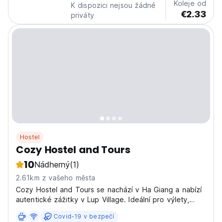
Koleje od
K dispozici nejsou žádné
€2.33
priváty
Hostel
Cozy Hostel and Tours
10
Nádherný
(1)
2.61km z vašeho města
Cozy Hostel and Tours se nachází v Ha Giang a nabízí
autentické zážitky v Lup Village. Ideální pro výlety,
trekking a dobrodružství na motorce v severním
Covid-19 v bezpečí
Vietnamu. (Auto-translated from original language)