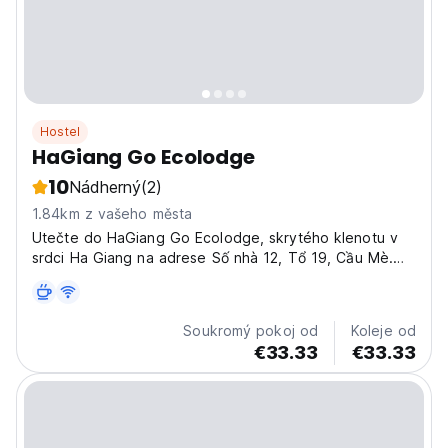
Hostel
HaGiang Go Ecolodge
10
Nádherný
(2)
1.84km z vašeho města
Utečte do HaGiang Go Ecolodge, skrytého klenotu v
srdci Ha Giang na adrese Số nhà 12, Tổ 19, Cầu Mè.
Zažijte autentickou vietnamskou pohostinnost v tomto
útulném a příjemném hotelu, vaší bráně k
prozkoumávání dechberoucích krajin regionu.
Soukromý pokoj od
Koleje od
Představte si, že...
€33.33
€33.33