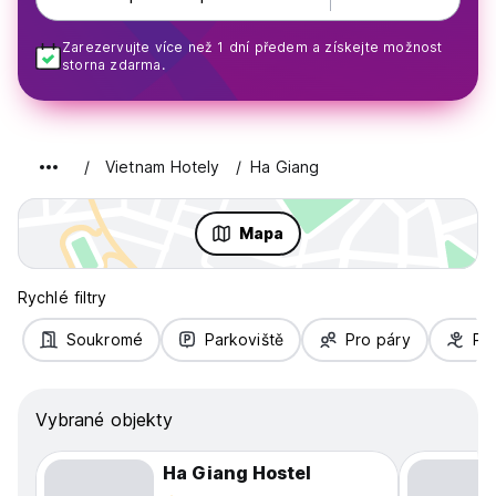
Zarezervujte více než 1 dní předem a získejte možnost
storna zdarma.
Vietnam Hotely
Ha Giang
Mapa
Rychlé filtry
Soukromé
Parkoviště
Pro páry
Pro
Vybrané objekty
Ha Giang Hostel