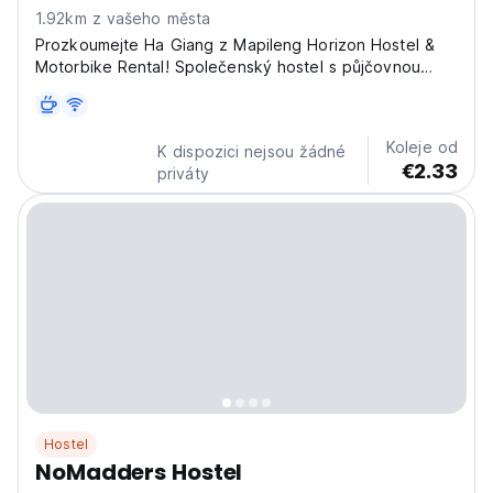
1.92km z vašeho města
Prozkoumejte Ha Giang z Mapileng Horizon Hostel &
Motorbike Rental! Společenský hostel s půjčovnou
motorek, ideální pro dobrodružné cestování v severním
Vietnamu. (Auto-translated from original language)
Koleje od
K dispozici nejsou žádné
€2.33
priváty
Hostel
NoMadders Hostel