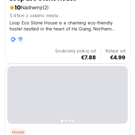
10
Nádherný
(2)
5.91km z vašeho města
Loop Eco Stone House is a charming eco-friendly
hostel nestled in the heart of Ha Giang, Northern
Vietnam. Designed with sustainability in mind, the hostel
is built using natural stone and traditional materials,
blending seamlessly with the surrounding
Soukromý pokoj od
Koleje od
mountainous...
€7.88
€4.99
Hostel