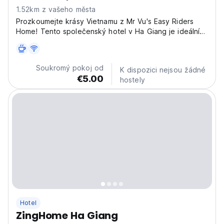
1.52km z vašeho města
Prozkoumejte krásy Vietnamu z Mr Vu's Easy Riders
Home! Tento společenský hotel v Ha Giang je ideální
pro výlety po Ha Giang Loop a setkávání s ostatními
cestovateli. (Auto-translated from original language)
Soukromý pokoj od
K dispozici nejsou žádné
€5.00
hostely
Hotel
ZingHome Ha Giang