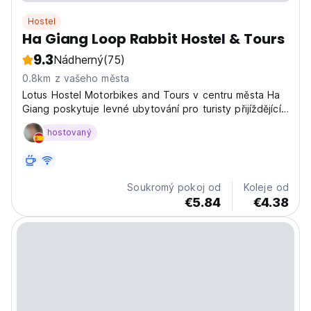
Hostel
Ha Giang Loop Rabbit Hostel & Tours
9.3
Nádherný
(75)
0.8km z vašeho města
Lotus Hostel Motorbikes and Tours v centru města Ha
Giang poskytuje levné ubytování pro turisty přijíždějící
do Ha Giang. Máme cestovní servis.
hostovaný
Soukromý pokoj od
Koleje od
€5.84
€4.38