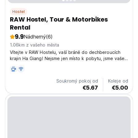
Hostel
RAW Hostel, Tour & Motorbikes
Rental
9.9
Nádherný
(6)
1.06km z vašeho města
Vítejte v RAW Hostelu, vaší bráně do dechberoucích
krajin Ha Giang! Nejsme jen místo k pobytu, jsme vaše
dobrodružné centrum v severním Vietnamu. Představte
si, že se probouzíte v našem útulném hostelu,
připraveni prozkoumat úžasnou smyčku Ha Giang.
Soukromý pokoj od
Koleje od
Nabízíme...
€5.67
€5.00