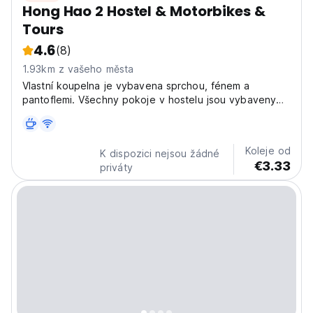
Hong Hao 2 Hostel & Motorbikes &
Tours
4.6
(8)
1.93km z vašeho města
Vlastní koupelna je vybavena sprchou, fénem a
pantoflemi. Všechny pokoje v hostelu jsou vybaveny
klimatizací a psacím stolem.
Koleje od
K dispozici nejsou žádné
€3.33
priváty