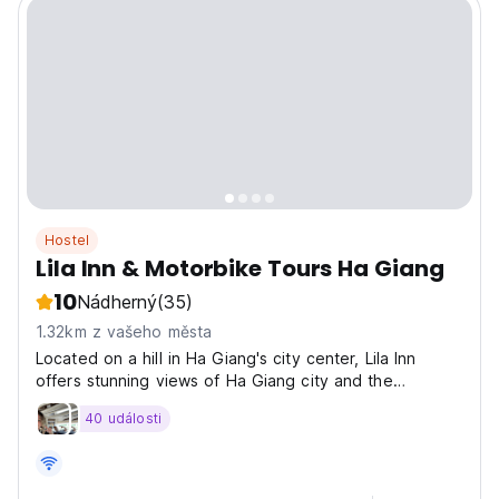
Hostel
Lila Inn & Motorbike Tours Ha Giang
10
Nádherný
(35)
1.32km z vašeho města
Located on a hill in Ha Giang's city center, Lila Inn
offers stunning views of Ha Giang city and the
surrounding mountains. The hostel features units with
40 události
magnetic lock doors, seating areas, free Wi-Fi, and
large, soft beds with curtains for privacy. Rooms...