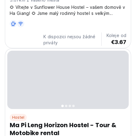
🌻 Vítejte v Sunflower House Hostel – vašem domově v
Ha Giang! 🌻 Jsme malý rodinný hostel s velkým
srdcem. Když se u nás ubytujete, nejste jen host – jste
součástí rodiny. Ať už jde o sdílení našich slavných
rodinných jídel, vyprávění příběhů u stolu nebo...
Koleje od
K dispozici nejsou žádné
€3.67
priváty
Hostel
Ma Pi Leng Horizon Hostel - Tour &
Motobike rental