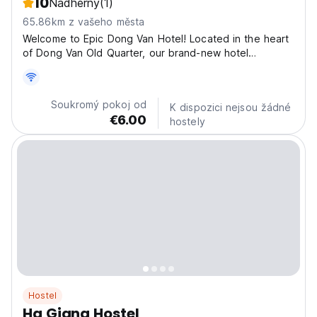
10
Nádherný
(1)
65.86km z vašeho města
Welcome to Epic Dong Van Hotel! Located in the heart
of Dong Van Old Quarter, our brand-new hotel
provides a cozy and comfortable stay. Each room is
elegantly furnished with natural wood furniture and
equipped with high-quality mattresses and pillows for...
Soukromý pokoj od
K dispozici nejsou žádné
€6.00
hostely
Hostel
Ha Giang Hostel