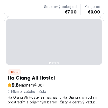
Soukromý pokoj od
Koleje od
€7.00
€6.00
Hostel
Ha Giang Ali Hostel
9.6
Nádherný
(88)
2.14km z vašeho města
Ha Giang Ali Hostel se nachází v Ha Giang s přírodním
prostředím a příjemným barem. Čistý a čerstvý vzduch,
krásné výhledy do lesa zepředu i zezadu. Asi 2 km od