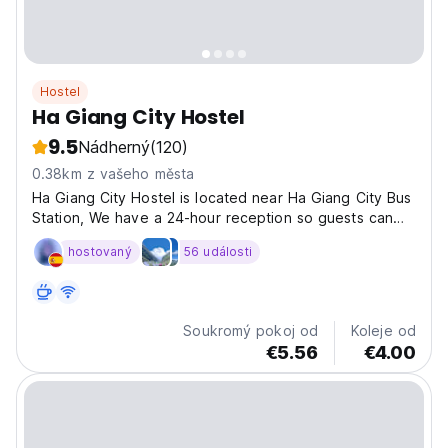
Hostel
Ha Giang City Hostel
9.5
Nádherný
(120)
0.38km z vašeho města
Ha Giang City Hostel is located near Ha Giang City Bus
Station, We have a 24-hour reception so guests can
check in at any time (including midnight). Rooms at Ha
hostovaný
56 události
Giang City Hostel have magnetic locks, two-way air
conditioning, hot/cold water, free wifi and...
Soukromý pokoj od
Koleje od
€5.56
€4.00