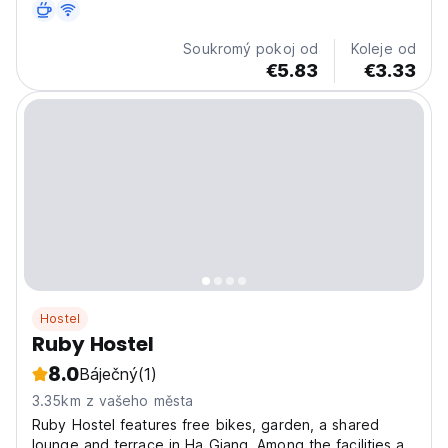
stanice Ha Giang.
Soukromý pokoj od
Koleje od
€5.83
€3.33
Hostel
Ruby Hostel
8.0
Báječný
(1)
3.35km z vašeho města
Ruby Hostel features free bikes, garden, a shared
lounge and terrace in Ha Giang. Among the facilities at