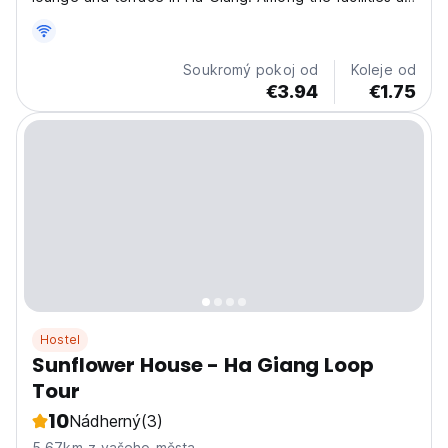
this property are room service and a 24-hour front
desk, along with free WiFi throughout the property.
Free private parking is available and the hotel...
Soukromý pokoj od
Koleje od
€3.94
€1.75
Hostel
Sunflower House - Ha Giang Loop
Tour
10
Nádherný
(3)
5.67km z vašeho města