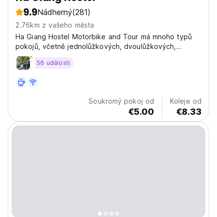
9.9
Nádherný
(281)
2.76km z vašeho města
Ha Giang Hostel Motorbike and Tour má mnoho typů
pokojů, včetně jednolůžkových, dvoulůžkových,
třílůžkových a kolejních.
56 události
Soukromý pokoj od
Koleje od
€5.00
€8.33