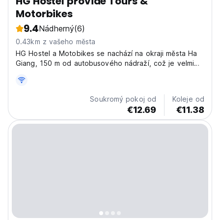
HG Hostel provide Tours &
Motorbikes
9.4
Nádherný
(6)
0.43km z vašeho města
HG Hostel a Motobikes se nachází na okraji města Ha
Giang, 150 m od autobusového nádraží, což je velmi
výhodné pro všechno, náš výhled s výhledem na
rýžová pole a hory.
Soukromý pokoj od
Koleje od
€12.69
€11.38