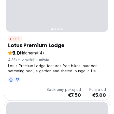
Hostel
Lotus Premium Lodge
9.0
Nádherný
(4)
4.33km z vašeho města
Lotus Premium Lodge features free bikes, outdoor
swimming pool, a garden and shared lounge in Ha
Giang. Among the various facilities of this property are
a bar and a spa and wellness centre. There is a
terrace and guests can make use of free WiFi and
Soukromý pokoj od
Koleje od
free...
€7.50
€5.00