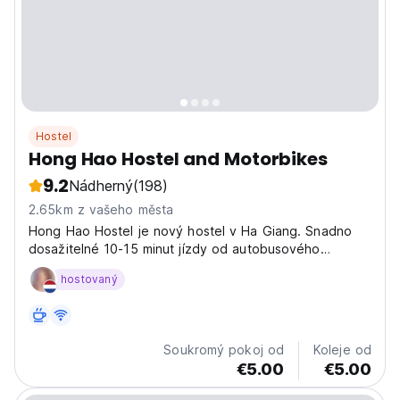
Hostel
Hong Hao Hostel and Motorbikes
9.2
Nádherný
(198)
2.65km z vašeho města
Hong Hao Hostel je nový hostel v Ha Giang. Snadno
dosažitelné 10-15 minut jízdy od autobusového
nádraží.
hostovaný
Soukromý pokoj od
Koleje od
€5.00
€5.00