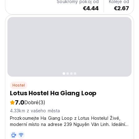
Soukromý pokoj od
Koleje od
€4.44
€2.67
Hostel
Lotus Hostel Ha Giang Loop
7.0
Dobré
(3)
4.33km z vašeho města
Prozkoumejte Ha Giang Loop z Lotus Hostelu! Živé,
moderní místo na adrese 239 Nguyễn Văn Linh. Ideální
pro pohodlný pobyt a setkávání s ostatními cestovateli.
(Auto-translated from original language)