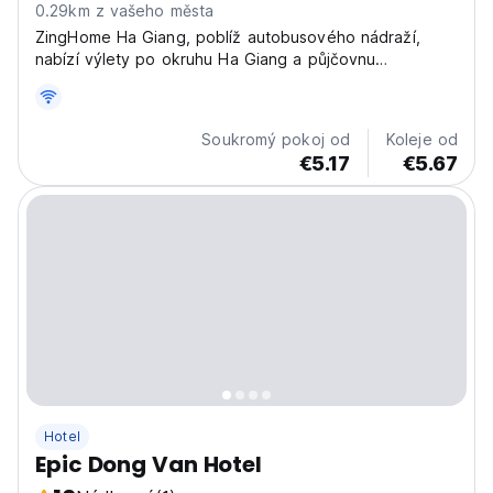
0.29km z vašeho města
ZingHome Ha Giang, poblíž autobusového nádraží,
nabízí výlety po okruhu Ha Giang a půjčovnu
motocyklů. Skvělý hotel pro návštěvníky Ha Giang
poprvé a pro sólo jezdce. (Auto-translated from
original language)
Soukromý pokoj od
Koleje od
€5.17
€5.67
Hotel
Epic Dong Van Hotel