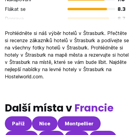
Flákat se
8.3
Doprava
8.7
Prohlížení památek
8.8
Prohlédněte si náš výběr hotelů v Štrasburk. Přečtěte
Kultura
8.9
si recenze zákazníků hotelů v Štrasburk a podívejte se
Noční život
na všechny fotky hotelů v Štrasburk. Prohlédněte si
6.9
hotely v Štrasburk na mapě města a rezervujte si hotel
Hodnota za peníze
7.5
v Štrasburk na místě, které se vám bude líbit. Najděte
nejlepší nabídky na levné hotely v Štrasburk na
Hostelworld.com.
Další místa v
Francie
Paříž
Nice
Montpellier