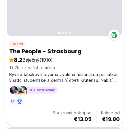
Hostel
The People - Strasbourg
8.2
Báječný
(1910)
1.02km z vašeho města
Bývalá tabáková továrna zvolená historickou památkou
v srdci studentské a centrální čtvrti Krutenau. Nabízí
bar a sdílený lounge.
90+ hostovaný
Soukromý pokoj od
Koleje od
€13.05
€19.80