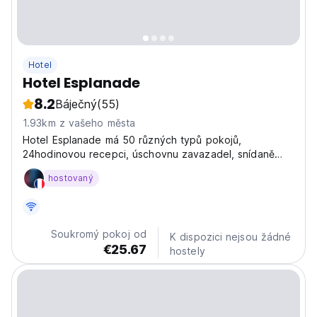
Hotel
Hotel Esplanade
8.2
Báječný
(55)
1.93km z vašeho města
Hotel Esplanade má 50 různých typů pokojů,
24hodinovou recepci, úschovnu zavazadel, snídaně
formou bufetu (za příplatek) a bezplatné Wi-Fi
hostovaný
připojení.
Soukromý pokoj od
K dispozici nejsou žádné
€25.67
hostely