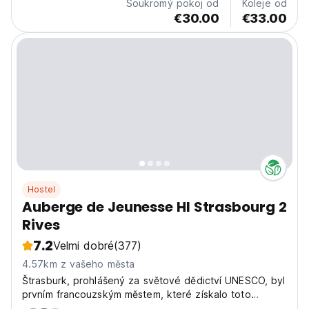
Soukromý pokoj od
Koleje od
€30.00
€33.00
Hostel
Auberge de Jeunesse HI Strasbourg 2
Rives
7.2
Velmi dobré
(377)
4.57km z vašeho města
Štrasburk, prohlášený za světové dědictví UNESCO, byl
prvním francouzským městem, které získalo toto
uznání!!