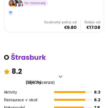
10+ hostovaný
Soukromý pokoj od
Koleje od
€9.80
€17.08
O
Štrasburk
8.2
Báječný
(169 Recenze)
Aktivity
8.3
Restaurace v okoli
8.2
Nakupování
7.8