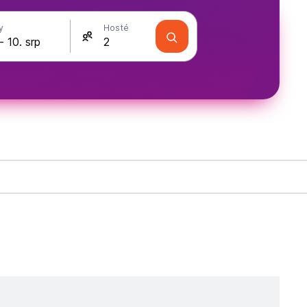
y
Hosté