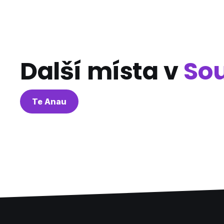
Další místa v
So
Te Anau