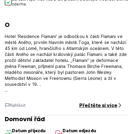
zdarma.
O
Hotel 'Residence Flamani' je odbočkou k části Flamani ve
městě Aného, ​​prvním hlavním městě Toga, které se nachází
45 km od Lomé, hraničícího s Atlantským oceánem. V této
části Aného se nachází královský palác Flamani; a také zde
prožil dětství zakladatel hotelu. „Flamani“ je deformace
jména Freeman, příjmení pana Thomase Birche Freemana,
mladého misionáře, který byl pastorem John Wesley
Methodist Mission ve Freetownu (Sierra Leone) a žil v
sousedství v 19. .
Hotel Residence Flamani je klidná rezidenční čtvrť v těsné
blízkosti letiště v La Cité de l'Union nebo SITO-Aéroport
Přečtěte si více
Nahlásit
naproti budově terminálu mezinárodního letiště Lomé,
pouhých 5 minut chůze od hotelu.
Domovní řád
Pokoje a apartmá hotelu jsou věnovány následujícím
Datum příjezdu
Datum odjezdu
městům: Accra, Bamako, Bangui, Bonn, Lomé, New York,