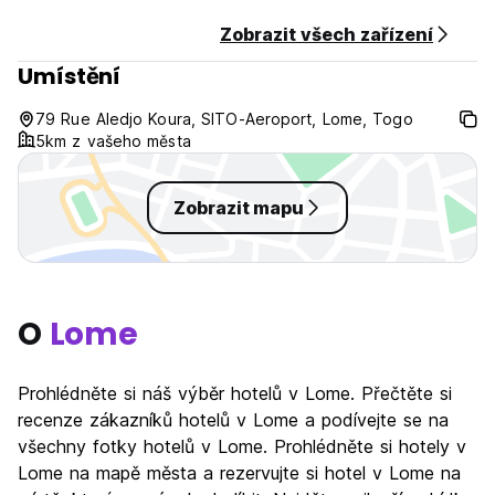
a noc.
Včetně snídaně.
Zobrazit všech zařízení
Umístění
Všeobecné:
24 hodinová recepce a ostraha.
Žádný zákaz vycházení.
79 Rue Aledjo Koura, SITO-Aeroport, Lome, Togo
Vhodné pro děti. Maximálně 2 děti do 12 let mohou s rodiči
5km z vašeho města
zůstat zdarma.
Další host na pokoji je za 10 000 XOF. (Auto-translated from
original language)
Zobrazit mapu
O
Lome
Prohlédněte si náš výběr hotelů v Lome. Přečtěte si
recenze zákazníků hotelů v Lome a podívejte se na
všechny fotky hotelů v Lome. Prohlédněte si hotely v
Lome na mapě města a rezervujte si hotel v Lome na