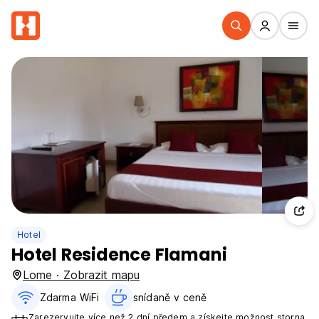
Hotel
Hotel Residence Flamani
Lome · Zobrazit mapu
Zdarma WiFi
snídaně v ceně‎
Zarezervujte více než 2 dní předem a získejte možnost storna