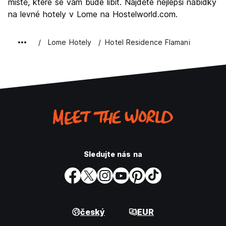
místě, které se vám bude líbit. Najděte nejlepší nabídky
na levné hotely v Lome na Hostelworld.com.
Lome Hotely
Hotel Residence Flamani
Sledujte nás na
český
EUR