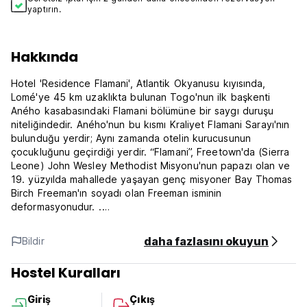
yaptırın.
Hakkında
Hotel 'Residence Flamani', Atlantik Okyanusu kıyısında,
Lomé'ye 45 km uzaklıkta bulunan Togo'nun ilk başkenti
Aného kasabasındaki Flamani bölümüne bir saygı duruşu
niteliğindedir. Aného'nun bu kısmı Kraliyet Flamani Sarayı'nın
bulunduğu yerdir; Aynı zamanda otelin kurucusunun
çocukluğunu geçirdiği yerdir. “Flamani”, Freetown'da (Sierra
Leone) John Wesley Methodist Misyonu'nun papazı olan ve
19. yüzyılda mahallede yaşayan genç misyoner Bay Thomas
Birch Freeman'ın soyadı olan Freeman isminin
deformasyonudur. .
Hotel Residence Flamani, La Cité de l'Union'da veya SITO-
daha fazlasını okuyun
Bildir
Aéroport'ta, Lomé uluslararası havaalanı terminal binasının
karşısında, sadece 5 dakikalık yürüme mesafesinde yer alan,
Hostel Kuralları
havaalanına çok yakın, sakin bir yerleşim bölgesidir.
Giriş
Çıkış
Otelin oda ve süitleri şu şehirlere ayrılmıştır: Accra, Bamako,