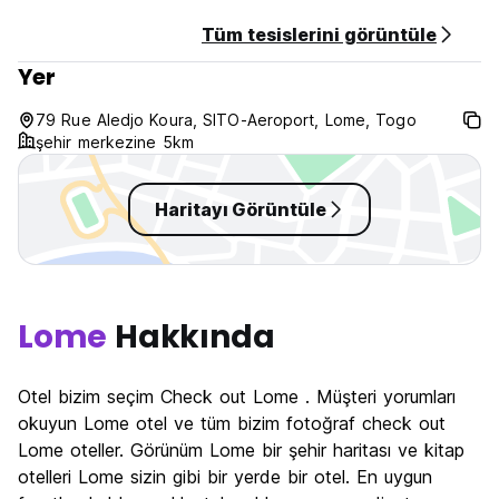
Vergiler dahil değildir - konaklama vergisi oda başına
Tüm tesislerini görüntüle
gecelik 10.000 XOF.
Yer
Kahvaltı dahil.
Genel:
79 Rue Aledjo Koura, SITO-Aeroport, Lome, Togo
24 saat resepsiyon ve güvenlik.
şehir merkezine 5km
Sokağa çıkma yasağı yok.
Çocuk Dostu. 12 yaş altı en fazla 2 çocuk ebeveynleri
eşliğinde ücretsiz konaklayabilir.
Haritayı Görüntüle
Odaya ilave konuk ücreti 10000 XOF tutarındadır. (Auto-
translated from original language)
Lome
Hakkında
Otel bizim seçim Check out Lome . Müşteri yorumları
okuyun Lome otel ve tüm bizim fotoğraf check out
Lome oteller. Görünüm Lome bir şehir haritası ve kitap
otelleri Lome sizin gibi bir yerde bir otel. En uygun