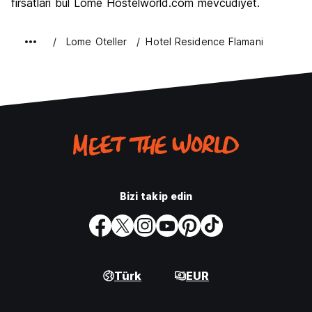
fırsatları bul Lome Hostelworld.com mevcudiyet.
Lome Oteller
Hotel Residence Flamani
Bizi takip edin
Türk
EUR