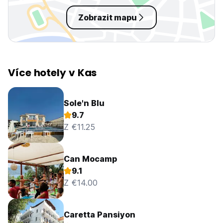
Zobrazit mapu
Více hotely v Kas
Sole'n Blu
9.7
Z €11.25
Can Mocamp
9.1
Z €14.00
Caretta Pansiyon