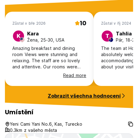
10
Zůstal v bře 2026
Zůstal v říj 2024
Kara
Tahlia
K
T
Žena, 25-30, USA
Pár, 18-24,
Amazing breakfast and dining
The team at Hot
room Views were stunning and
absolutely welco
relaxing. The staff are so lovely
accommodating. T
and attentive. Our rooms were
about your visit to Kas,
tidied every day and we always
eager to give re
Read more
had what we needed. Thanks to
The hotel itself 
everyone. Amazing five nights
with a fantastic 
here.
stunning view). 
Zobrazit všechna hodnocení
absolutely perfec
Umístění
Yeni Cami Yani No.6, Kas, Turecko
0.3km z vašeho města