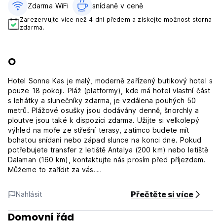
Zdarma WiFi
snídaně v ceně‎
Zarezervujte více než 4 dní předem a získejte možnost storna
zdarma.
O
Hotel Sonne Kas je malý, moderně zařízený butikový hotel s
pouze 18 pokoji. Pláž (platformy), kde má hotel vlastní část
s lehátky a slunečníky zdarma, je vzdálena pouhých 50
metrů. Plážové osušky jsou dodávány denně, šnorchly a
ploutve jsou také k dispozici zdarma. Užijte si velkolepý
výhled na moře ze střešní terasy, zatímco budete mít
bohatou snídani nebo západ slunce na konci dne. Pokud
potřebujete transfer z letiště Antalya (200 km) nebo letiště
Dalaman (160 km), kontaktujte nás prosím před příjezdem.
Můžeme to zařídit za vás.
Je to jen krátká procházka (2 minuty) od přístavu a centra
Přečtěte si více
Nahlásit
města.
Hotel je ideální základnou pro objevování malé vesničky
Domovní řád
Kas s jejími ruinami, hrobkami a malým amfiteátrem, který je