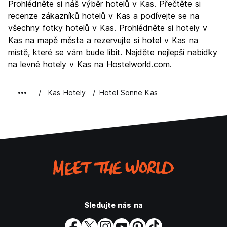
Prohlédněte si náš výběr hotelů v Kas. Přečtěte si
Kultura
7.8
recenze zákazníků hotelů v Kas a podívejte se na
Noční život
všechny fotky hotelů v Kas. Prohlédněte si hotely v
7.0
Kas na mapě města a rezervujte si hotel v Kas na
Hodnota za peníze
8.4
místě, které se vám bude líbit. Najděte nejlepší nabídky
na levné hotely v Kas na Hostelworld.com.
Kas Hotely
Hotel Sonne Kas
Sledujte nás na