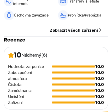
Transfery z letiště
internetu
Platba při příjezdu v hotovosti, kreditními kartami.
Toto ubytovací zařízení může před příjezdem provést
Úschovna zavazadel
Prohlídka/Přepážka
předběžnou autorizaci vaší karty.
Včetně daní.
Zobrazit všech zařízení
Včetně snídaně.
Recenze
Všeobecné:
24 hodinová recepce.
Žádný zákaz vycházení.
10
Nádherný
(6)
Nekuřácké.
Žádné děti. (Auto-translated from original language)
Hodnota za peníze
10.0
Zabezpečení
10.0
atmosféra
10.0
Čistota
10.0
Zaměstnanci
10.0
Umístění
10.0
Zařízení
10.0