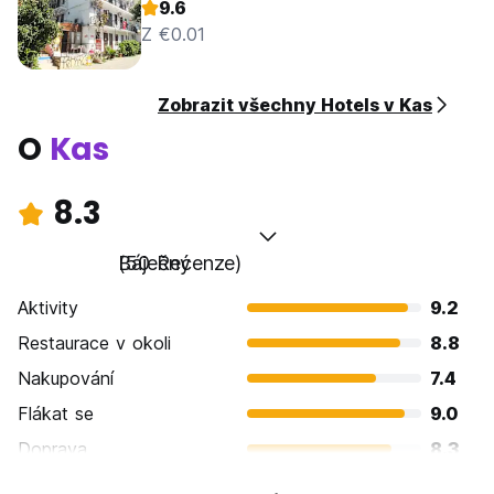
9.6
Z €0.01
Zobrazit všechny Hotels v Kas
O
Kas
8.3
Báječný
(50 Recenze)
Aktivity
9.2
Restaurace v okoli
8.8
Nakupování
7.4
Flákat se
9.0
Doprava
8.3
Prohlížení památek
8.6