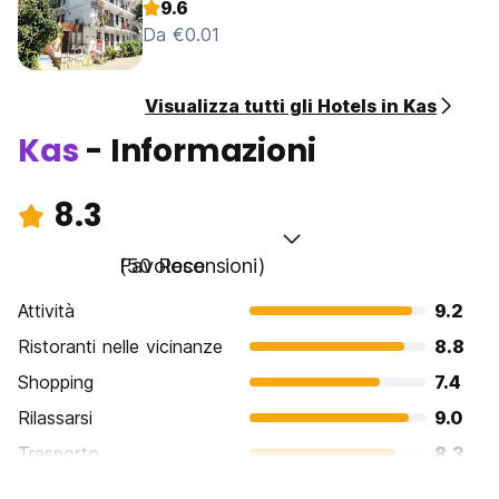
9.6
Da €0.01
Visualizza tutti gli Hotels in Kas
Kas
- Informazioni
8.3
Favoloso
(50 Recensioni)
Attività
9.2
Ristoranti nelle vicinanze
8.8
Shopping
7.4
Rilassarsi
9.0
Trasporto
8.3
Cosa visitare
8.6