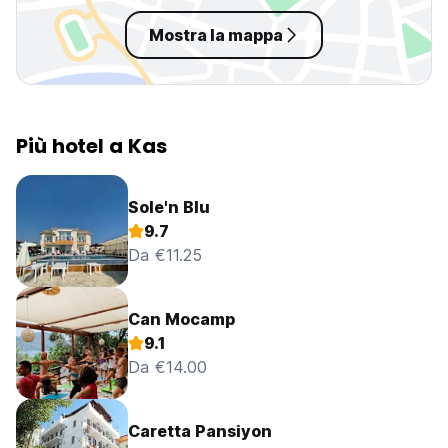
Mostra la mappa
Più hotel a Kas
Sole'n Blu
9.7
Da €11.25
Can Mocamp
9.1
Da €14.00
Caretta Pansiyon