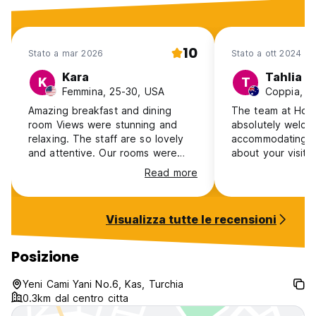
Non sono ammessi bambini. (Auto-translated from original
language)
10
Stato a mar 2026
Stato a ott 2024
Kara
Tahlia
K
T
Femmina, 25-30, USA
Coppia, 18
Amazing breakfast and dining
The team at Hot
room Views were stunning and
absolutely welco
relaxing. The staff are so lovely
accommodating. T
and attentive. Our rooms were
about your visit to Kas,
tidied every day and we always
eager to give re
Read more
had what we needed. Thanks to
The hotel itself 
everyone. Amazing five nights
with a fantastic 
here.
stunning view). 
Visualizza tutte le recensioni
absolutely perfec
Posizione
Yeni Cami Yani No.6, Kas, Turchia
0.3km dal centro citta