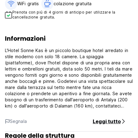
WiFi gratis
colazione gratuita‎
Prenota con piú di 4 giorni di anticipo per utilizzare la
cancellazione gratuita.
Informazioni
L'Hotel Sonne Kas è un piccolo boutique hotel arredato in
stile moderno con solo 18 camere. La spiaggia
(piattaforme), dove l'hotel dispone di una propria area con
lettini e ombrelloni gratuiti, dista solo 50 metri. I teli da mare
vengono forniti ogni giorno e sono disponibili gratuitamente
anche boccagli e pinne. Godetevi una vista spettacolare sul
mare dalla terrazza sul tetto mentre fate una ricca
colazione o prendete un aperitivo a fine giornata. Se avete
bisogno di un trasferimento dall'aeroporto di Antalya (200
km) o dall'aeroporto di Dalaman (160 km), contattateci
prima del vostro arrivo. Possiamo organizzarlo per voi.
Leggi tutto
Segnala
L'hotel si trova a pochi passi (2 minuti) dal porto e dal
centro della città.
Regole della struttura