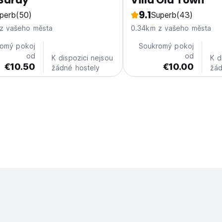
 Saray
Villa Old Town
9.1
perb
(50)
Superb
(43)
z vašeho města
0.34km z vašeho města
omý pokoj
Soukromý pokoj
od
od
K dispozici nejsou
K d
€10.50
€10.00
žádné hostely
žád