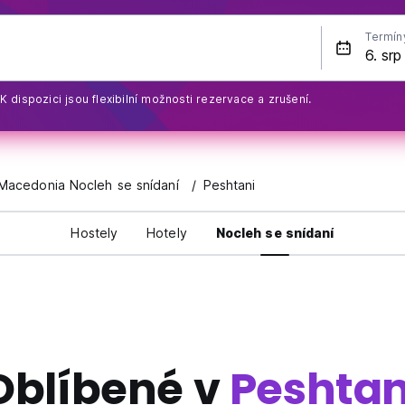
Termín
K dispozici jsou flexibilní možnosti rezervace a zrušení.
Macedonia Nocleh se snídaní
Peshtani
Hostely
Hotely
Nocleh se snídaní
Oblíbené v
Peshtan