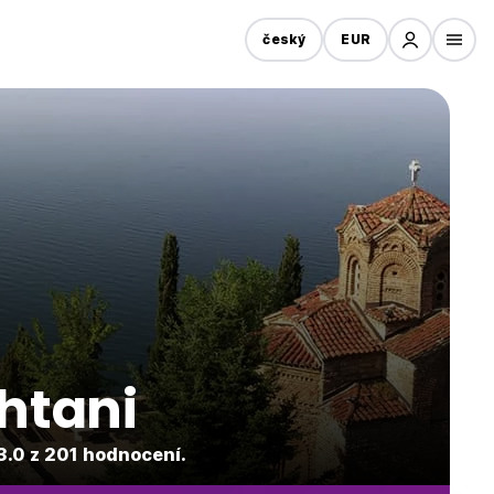
český
EUR
htani
3.0 z 201 hodnocení.