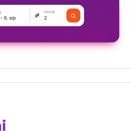
y
Hosté
i