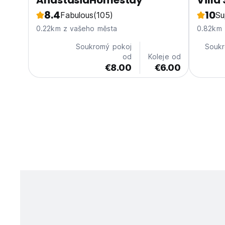
AnastasiaHomestay
Villa
8.4
10
Fabulous
(105)
Su
0.22km z vašeho města
0.82km 
Soukromý pokoj
Soukr
od
Koleje od
€8.00
€6.00