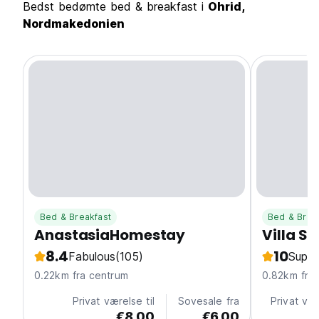
Bedst bedømte bed & breakfast i
Ohrid,
Nordmakedonien
Bed & Breakfast
Bed & Brea
AnastasiaHomestay
Villa S
8.4
10
Fabulous
(105)
Super
0.22km fra centrum
0.82k
Privat værelse til
Sovesale fra
Privat vær
€8.00
€6.00
€