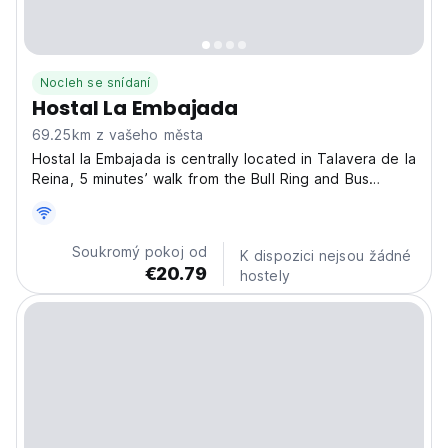
Nocleh se snídaní
Hostal La Embajada
69.25km z vašeho města
Hostal la Embajada is centrally located in Talavera de la
Reina, 5 minutes’ walk from the Bull Ring and Bus
Station. The A5 Motorway is easily accessible and the
Sierra de Gredos Nature Reserve is 90 km away.
Offers single, double, twin and triple rooms....
Soukromý pokoj od
K dispozici nejsou žádné
€20.79
hostely