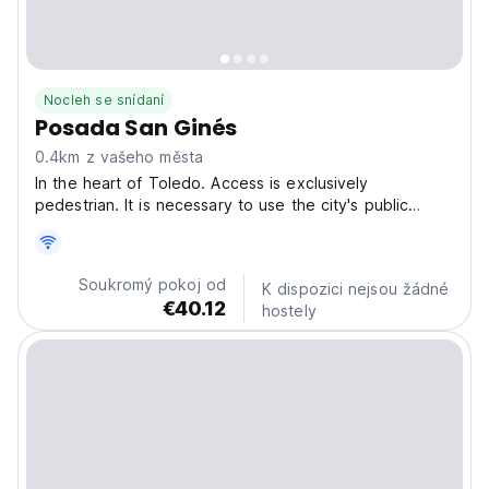
Nocleh se snídaní
Posada San Ginés
0.4km z vašeho města
In the heart of Toledo. Access is exclusively
pedestrian. It is necessary to use the city's public
parking facilities. The establishment is managed
remotely from Hotel Boutique Posada Sillería, 300
meters away. Guests must register from their phone to
Soukromý pokoj od
K dispozici nejsou žádné
complete...
€40.12
hostely