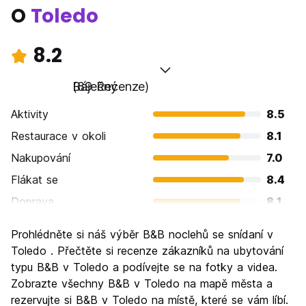
O
Toledo
8.2
Báječný
(89 Recenze)
Aktivity
8.5
Restaurace v okoli
8.1
Nakupování
7.0
Flákat se
8.4
Doprava
8.1
Prohlížení památek
9.5
Prohlédněte si náš výběr B&B noclehů se snídaní v
Kultura
9.4
Toledo . Přečtěte si recenze zákazníků na ubytování
Noční život
typu B&B v Toledo a podívejte se na fotky a videa.
6.5
Zobrazte všechny B&B v Toledo na mapě města a
Hodnota za peníze
8.4
rezervujte si B&B v Toledo na místě, které se vám líbí.