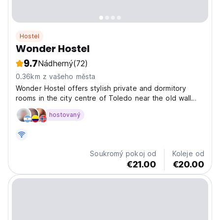
Hostel
Wonder Hostel
9.7
Nádherný
(72)
0.36km z vašeho města
Wonder Hostel offers stylish private and dormitory
rooms in the city centre of Toledo near the old wall
and close to all the tourist attractions. Our location is
hostovaný
great to start your visit to the old town. With a nice
decoration and atmosphere Wonder Hostel...
Soukromý pokoj od
Koleje od
€21.00
€20.00