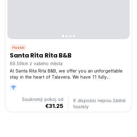
Hostel
Santa Rita Rita B&B
69.59km z vašeho města
At Santa Rita Rita B&B, we offer you an unforgettable
stay in the heart of Talavera. We have 11 fully
equipped rooms featuring a desk for comfortable
work, a minibar, air conditioning, a ceiling fan, a
Tassimo coffee maker, and a TV with Netflix and
Soukromý pokoj od
K dispozici nejsou žádné
Amazon...
€31.25
hostely