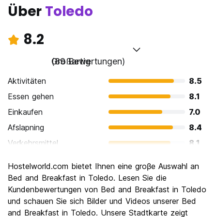
Über
Toledo
8.2
Großartig
(89 Bewertungen)
Aktivitäten
8.5
Essen gehen
8.1
Einkaufen
7.0
Afslapning
8.4
Verkehrsmittel
8.1
Sehenswürdigkeiten
9.5
Hostelworld.com bietet Ihnen eine groβe Auswahl an
Kultur
9.4
Bed and Breakfast in Toledo. Lesen Sie die
Nachtleben / Party
Kundenbewertungen von Bed and Breakfast in Toledo
6.5
und schauen Sie sich Bilder und Videos unserer Bed
Preis-Leistungsverhältnis
8.4
and Breakfast in Toledo. Unsere Stadtkarte zeigt