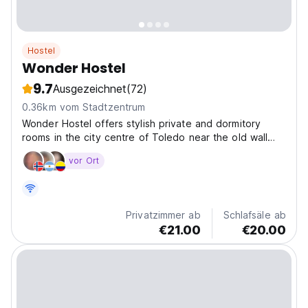
Hostel
Wonder Hostel
9.7
Ausgezeichnet
(72)
0.36km vom Stadtzentrum
Wonder Hostel offers stylish private and dormitory
rooms in the city centre of Toledo near the old wall
and close to all the tourist attractions. Our location is
vor Ort
great to start your visit to the old town. With a nice
decoration and atmosphere Wonder Hostel...
Privatzimmer ab
Schlafsäle ab
€21.00
€20.00