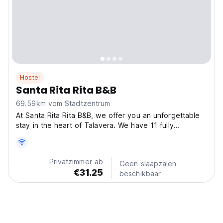
Hostel
Santa Rita Rita B&B
69.59km vom Stadtzentrum
At Santa Rita Rita B&B, we offer you an unforgettable
stay in the heart of Talavera. We have 11 fully
equipped rooms featuring a desk for comfortable
work, a minibar, air conditioning, a ceiling fan, a
Tassimo coffee maker, and a TV with Netflix and
Privatzimmer ab
Geen slaapzalen
Amazon...
€31.25
beschikbaar