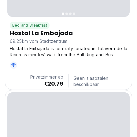
Bed and Breakfast
Hostal La Embajada
69.25km vom Stadtzentrum
Hostal la Embajada is centrally located in Talavera de la
Reina, 5 minutes’ walk from the Bull Ring and Bus
Station. The A5 Motorway is easily accessible and the
Sierra de Gredos Nature Reserve is 90 km away.
Offers single, double, twin and triple rooms....
Privatzimmer ab
Geen slaapzalen
€20.79
beschikbaar