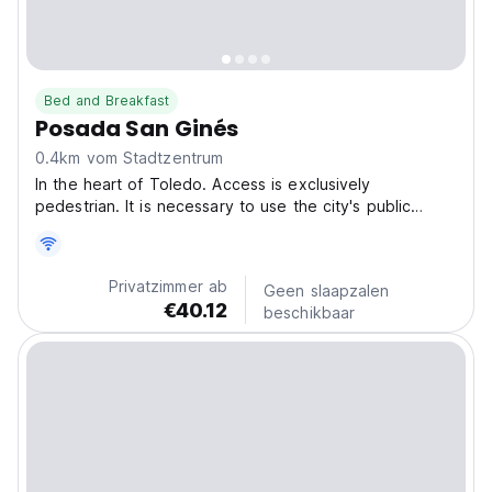
Bed and Breakfast
Posada San Ginés
0.4km vom Stadtzentrum
In the heart of Toledo. Access is exclusively
pedestrian. It is necessary to use the city's public
parking facilities. The establishment is managed
remotely from Hotel Boutique Posada Sillería, 300
meters away. Guests must register from their phone to
Privatzimmer ab
Geen slaapzalen
complete...
€40.12
beschikbaar