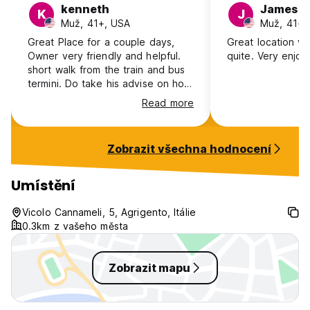
kenneth
James
K
J
Muž, 41+, USA
Muž, 41+,
Great Place for a couple days,
Great location ve
Owner very friendly and helpful.
quite. Very enjoy
short walk from the train and bus
termini. Do take his advise on how
to get to BnB otherwise its a uphill
Read more
climb. very short walk to the main
Plaza with everything you need . I
also walked to the Valley of
Zobrazit všechna hodnocení
Temples to site see. maybe 30
min. very easy to fine own
entrance with balcony . wonderful
Umístění
stay
Vicolo Cannameli, 5, Agrigento, Itálie
0.3km z vašeho města
Zobrazit mapu