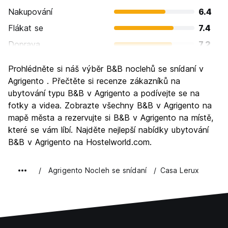
Nakupování
6.4
Flákat se
7.4
Doprava
7.2
Prohlížení památek
8.8
Prohlédněte si náš výběr B&B noclehů se snídaní v
Kultura
9.1
Agrigento . Přečtěte si recenze zákazníků na
Noční život
ubytování typu B&B v Agrigento a podívejte se na
6.1
fotky a videa. Zobrazte všechny B&B v Agrigento na
Hodnota za peníze
7.8
mapě města a rezervujte si B&B v Agrigento na místě,
které se vám líbí. Najděte nejlepší nabídky ubytování
B&B v Agrigento na Hostelworld.com.
Agrigento Nocleh se snídaní
Casa Lerux