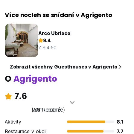
Více nocleh se snídaní v Agrigento
Arco Ubriaco
9.4
Z €4.50
Zobrazit všechny Guesthouses v Agrigento
O
Agrigento
7.6
Velmi dobré
(68 Recenze)
Aktivity
8.1
Restaurace v okoli
7.7