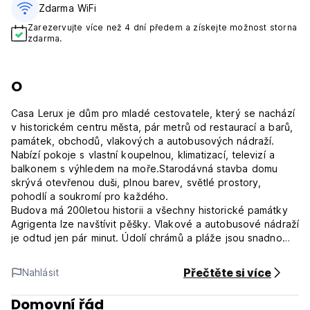
Zdarma WiFi
Zarezervujte více než 4 dní předem a získejte možnost storna
zdarma.
O
Casa Lerux je dům pro mladé cestovatele, který se nachází
v historickém centru města, pár metrů od restaurací a barů,
památek, obchodů, vlakových a autobusových nádraží.
Nabízí pokoje s vlastní koupelnou, klimatizací, televizí a
balkonem s výhledem na moře.Starodávná stavba domu
skrývá otevřenou duši, plnou barev, světlé prostory,
pohodlí a soukromí pro každého.
Budova má 200letou historii a všechny historické památky
Agrigenta lze navštívit pěšky. Vlakové a autobusové nádraží
je odtud jen pár minut. Údolí chrámů a pláže jsou snadno
dostupné městskou hromadnou dopravou s pravidelnými
odjezdy.
Přečtěte si více
Nahlásit
Casa Lerux má terasu s výhledem na Údolí chrámů a moře,
je to ideální místo pro chvíle odpočinku, setkání a popíjení
Domovní řád
drinku při západu slunce.