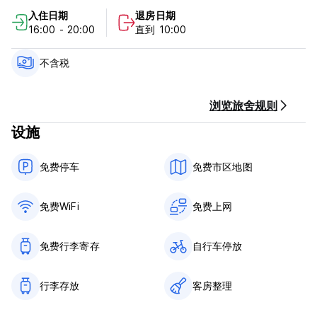
入住时间为16:00至20:00。
入住日期
退房日期
10:00前退房。
16:00 - 20:00
直到 10:00
抵达时以现金付款，
不含税 - 每人每晚入住税 1 欧元
一般的：
不含税
接待处开放时间为 16:00 至 20:00
没有宵禁。
宠物友好。
浏览旅舍规则
儿童友好。
设施
禁止吸烟。
同性恋友好 (Auto-translated from original language)
免费停车
免费市区地图
免费WiFi
免费上网
免费行李寄存
自行车停放
行李存放
客房整理