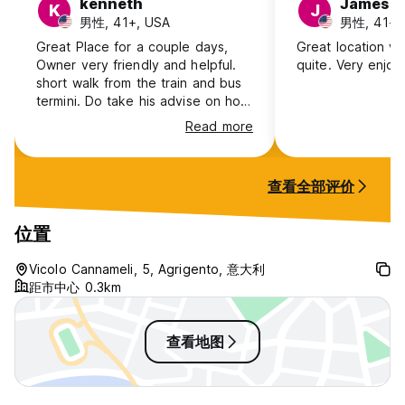
kenneth
James
K
J
男性, 41+, USA
男性, 41+,
Great Place for a couple days,
Great location ve
Owner very friendly and helpful.
quite. Very enjoy
short walk from the train and bus
termini. Do take his advise on how
to get to BnB otherwise its a uphill
Read more
climb. very short walk to the main
Plaza with everything you need . I
also walked to the Valley of
查看全部评价
Temples to site see. maybe 30
min. very easy to fine own
entrance with balcony . wonderful
位置
stay
Vicolo Cannameli, 5, Agrigento, 意大利
距市中心 0.3km
查看地图