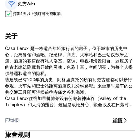
免费WiFi
提前4天以上预订可免费取消。
关于
Casa Lerux 是一栋适合年轻旅行者的房子，位于城市的历史中
心，距离餐馆和酒吧、纪念碑、商店、火车站和巴士站仅数米之
遥。酒店的客房配有私人浴室、空调、电视和海景阳台。这座房子
的古老建筑隐藏着开放的灵魂，色彩丰富，空间明亮，为每个人提
供舒适和适当的隐私。
该建筑已有200年的历史，阿格里真托的所有历史古迹都可以步行
参观。火车站和巴士站距离酒店仅几分钟路程。乘坐定时发车的公
共交通工具即可轻松前往寺庙之谷和海滩。
Casa Lerux住宿加早餐旅馆设有俯瞰着神庙谷（Valley of the
Temples）和大海的露台。这里是放松身心、聚会以及在日落时喝
一杯的理想场所。
详情
举报
卡萨勒克斯条件与政策
取消政策：抵达前 72 小时。如果延迟取消或未入住，我们将向您
旅舍规则
收取入住第一晚的费用。