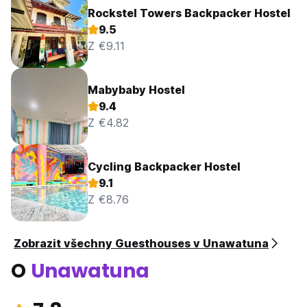
Rockstel Towers Backpacker Hostel
9.5
Z €9.11
Mabybaby Hostel
9.4
Z €4.82
Cycling Backpacker Hostel
9.1
Z €8.76
Zobrazit všechny Guesthouses v Unawatuna
O
Unawatuna