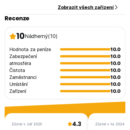
zařízení považovány za dospělé.
Zobrazit všech zařízení
Nekuřácké, ale mají prostor pro kuřáky.
Domácí mazlíčci nejsou povoleni. (Auto-translated from
Recenze
original language)
10
Nádherný
(10)
Hodnota za peníze
10.0
Zabezpečení
10.0
atmosféra
10.0
Čistota
10.0
Zaměstnanci
10.0
Umístění
10.0
Zařízení
10.0
4.3
Zůstal v zář 2025
Zůstal v lis 2024