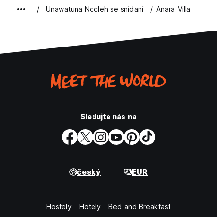
Unawatuna Nocleh se snídaní
Anara Villa
Sledujte nás na
český
EUR
Hostely
Hotely
Bed and Breakfast