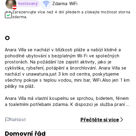
Zdarma WiFi
hostovaný
Zarezervujte více než 4 dní předem a získejte možnost storna
zdarma.
O
Anara Villa se nachází v blízkosti pláže a nabízí klidné a
pohodlné ubytování s bezplatným Wi-Fi ve společných
prostorách. Na požádání lze zajistit aktivity, jako je
cyklistika, rybaření, potápění a šnorchlování. Anara Villa se
nachází v unawatuna.just 3 km od centra, poskytujeme
všechny pokoje s teplou vodou, mini bar, WiFi.Also jen 1 km
pěšky na pláž.
Anara Villa má vlastní koupelnu se sprchou, bidetem, fénem
a toaletními potřebami zdarma. K dispozici je služba praní a
žehlení prádla a za příplatek lze zajistit dopravu na letiště
Přečtěte si více
Nahlásit
Pláž uzavřená k našemu majetku má měkký písek s opravdu
úžasným koupáním. Jsme uzavřeni expresním autobusovým
Domovní řád
nádražím a expresním vlakovým nádražím, takže se můžete