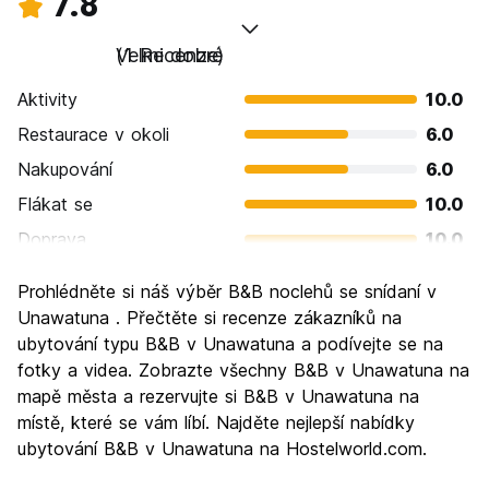
7.8
Velmi dobré
(1 Recenze)
Aktivity
10.0
Restaurace v okoli
6.0
Nakupování
6.0
Flákat se
10.0
Doprava
10.0
Prohlížení památek
6.0
Prohlédněte si náš výběr B&B noclehů se snídaní v
Kultura
4.0
Unawatuna . Přečtěte si recenze zákazníků na
Noční život
ubytování typu B&B v Unawatuna a podívejte se na
10.0
fotky a videa. Zobrazte všechny B&B v Unawatuna na
Hodnota za peníze
8.0
mapě města a rezervujte si B&B v Unawatuna na
místě, které se vám líbí. Najděte nejlepší nabídky
ubytování B&B v Unawatuna na Hostelworld.com.