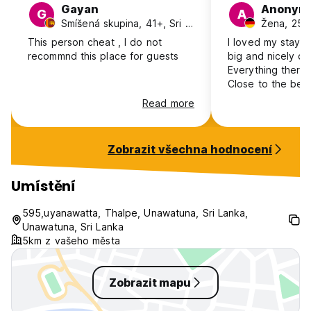
Gayan
Anonym
G
A
Smíšená skupina, 41+, Sri Lanka
Žena, 25-
This person cheat , I do not
I loved my stay h
recommnd this place for guests
big and nicely de
Everything there 
Close to the bea
in 10 minutes in
Read more
Ahangama. I had 
multiple times, I r
rice and curry! S
Zobrazit všechna hodnocení
friendly and supp
lot!
Umístění
595,uyanawatta, Thalpe, Unawatuna, Sri Lanka,
Unawatuna, Sri Lanka
5km z vašeho města
Zobrazit mapu