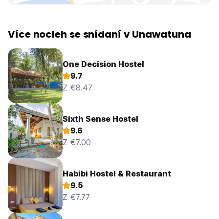
Více nocleh se snídaní v Unawatuna
One Decision Hostel
9.7
Z €8.47
Sixth Sense Hostel
9.6
Z €7.00
Habibi Hostel & Restaurant
9.5
Z €7.77