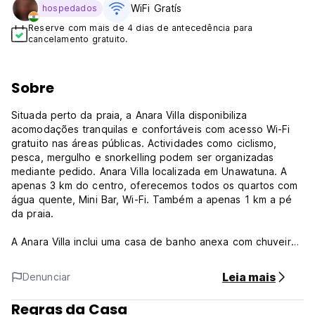
WiFi Gratís
hospedados
Reserve com mais de 4 dias de antecedência para
cancelamento gratuito.
Sobre
Situada perto da praia, a Anara Villa disponibiliza
acomodações tranquilas e confortáveis ​​com acesso Wi-Fi
gratuito nas áreas públicas. Actividades como ciclismo,
pesca, mergulho e snorkelling podem ser organizadas
mediante pedido. Anara Villa localizada em Unawatuna. A
apenas 3 km do centro, oferecemos todos os quartos com
água quente, Mini Bar, Wi-Fi. Também a apenas 1 km a pé
da praia.
A Anara Villa inclui uma casa de banho anexa com chuveiro,
bidé, secador de cabelo e produtos de higiene pessoal
gratuitos. Serviços de lavanderia e de passar roupa são
Leia mais
Denunciar
fornecidos, enquanto translados para o aeroporto podem
ser organizados por um custo adicional.
Regras da Casa