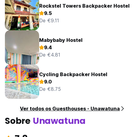
Rockstel Towers Backpacker Hostel
9.5
De €9.11
Mabybaby Hostel
9.4
De €4.81
Cycling Backpacker Hostel
9.0
De €8.75
Ver todos os Guesthouses - Unawatuna
Sobre
Unawatuna