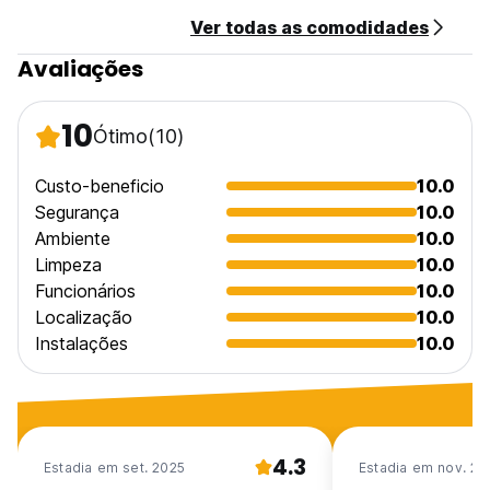
Pagamento na chegada em dinheiro.
Ver todas as comodidades
Impostos não incluídos - 11%
Café da manhã não incluído.
Avaliações
Sem toque de recolher.
Adequado para crianças. Crianças com 6 anos ou mais são
consideradas adultos nesta propriedade.
10
Ótimo
(10)
Não fumadores, mas têm uma área para fumadores.
Animais de estimação não são permitidos. (Auto-translated
from original language)
Custo-beneficio
10.0
Segurança
10.0
Ambiente
10.0
Limpeza
10.0
Funcionários
10.0
Localização
10.0
Instalações
10.0
4.3
Estadia em set. 2025
Estadia em nov. 20