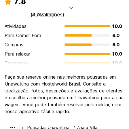
7.8
Muito bom
(1 Avaliações)
Atividades
10.0
Para Comer Fora
6.0
Compras
6.0
Para relaxar
10.0
Transporte
10.0
Turismo
6.0
Faça sua reserva online nas melhores pousadas em
Cultura
4.0
Unawatuna com Hostelworld Brasil. Consulte a
Festas / vida noturna
localização, fotos, descrições e avaliações de clientes
10.0
e escolha a melhor pousada em Unawatuna para a sua
Custo-beneficio
8.0
viagem. Você pode também reservar pelo celular, com
nosso aplicativo fácil e rápido.
Pousadas Unawatuna
Anara Villa