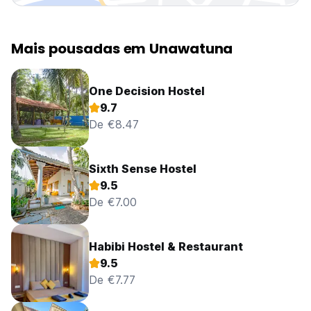
Mais pousadas em Unawatuna
One Decision Hostel
9.7
De €8.47
Sixth Sense Hostel
9.5
De €7.00
Habibi Hostel & Restaurant
9.5
De €7.77