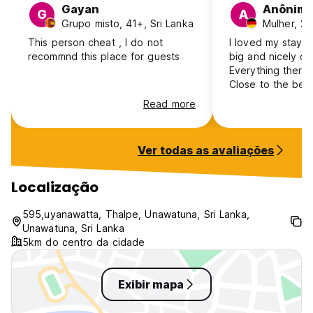
Gayan
Anônim
G
A
Grupo misto, 41+, Sri Lanka
Mulher, 2
This person cheat , I do not
I loved my stay h
recommnd this place for guests
big and nicely de
Everything there 
Close to the bea
in 10 minutes in
Read more
Ahangama. I had 
multiple times, I r
rice and curry! S
Ver todas as avaliações
friendly and supp
lot!
Localização
595,uyanawatta, Thalpe, Unawatuna, Sri Lanka,
Unawatuna, Sri Lanka
5km do centro da cidade
Exibir mapa