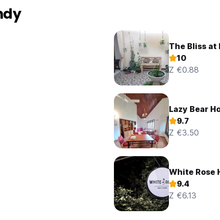
ndy
The Bliss at
10
Z €0.88
Lazy Bear Ho
9.7
Z €3.50
White Rose 
9.4
Z €6.13