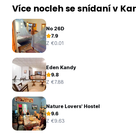
Více nocleh se snídaní v Ka
No 26D
7.9
Z €0.01
Eden Kandy
9.8
Z €7.88
Nature Lovers' Hostel
9.6
Z €9.63