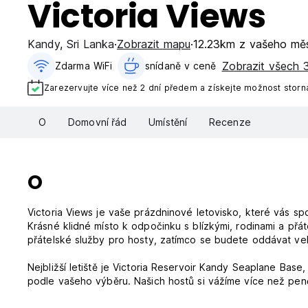
Victoria Views
Kandy
,
Sri Lanka
Zobrazit mapu
12.23km z vašeho mě
Zobrazit všech 3
Zdarma WiFi
snídaně v ceně‎
Zarezervujte více než 2 dní předem a získejte možnost storn
O
Domovní řád
Umístění
Recenze
O
Victoria Views je vaše prázdninové letovisko, které vás s
Krásné klidné místo k odpočinku s blízkými, rodinami a přáte
přátelské služby pro hosty, zatímco se budete oddávat vel
Nejbližší letiště je Victoria Reservoir Kandy Seaplane Base, 
podle vašeho výběru. Našich hostů si vážíme více než pe