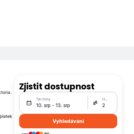
Zjistit dostupnost
toria.
Termíny
Hosté
oplatek
Vyhledávání