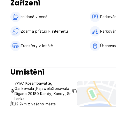
Zařízení
Pracovní doba recepce: 06:00~22:00. (Auto-translated from
snídaně v ceně‎
Parkován
Zdarma přístup k internetu
Parkování
Transfery z letiště
Úschovn
Umístění
7/1/C Kosambawatte,
Gankewala ,RajawelaGonawala
Digana 20180 Kandy, Kandy, Sri
Lanka
12.2km z vašeho města