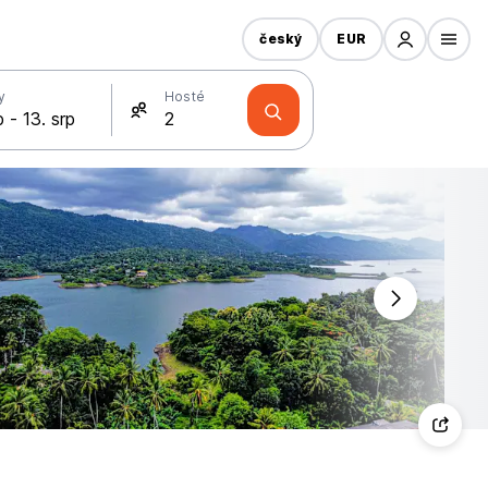
český
EUR
y
Hosté