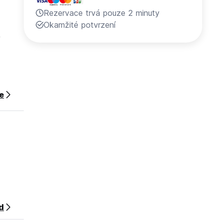
Rezervace trvá pouze 2 minuty
e
Okamžité potvrzení
e
í
ce
ašeho
d