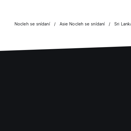
Nocleh se snídaní
Asie Nocleh se snídaní
Sri Lank