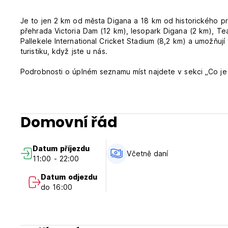
Je to jen 2 km od města Digana a 18 km od historického pro
přehrada Victoria Dam (12 km), lesopark Digana (2 km), Tea 
Pallekele International Cricket Stadium (8,2 km) a umožňuj
turistiku, když jste u nás.
Podrobnosti o úplném seznamu míst najdete v sekci „Co je 
Po dni stráveném pěší turistikou, rybařením nebo cyklist
Domovní řád
Relaxujte, užívejte si a osvěžte se s Victoria Views Resort!
***Zásady vlastnictví***
Datum příjezdu
Storno podmínky: 1 den před příjezdem. V případě pozdní
Včetně daní
11:00 - 22:00
pobytu.
Check in od 11:00 do 22:00.
Datum odjezdu
Odhlášení od 6:00 do 10:00.
do 16:00
Platba při příjezdu v hotovosti.
Včetně daní.
Včetně snídaně.
Žádný zákaz vycházení.