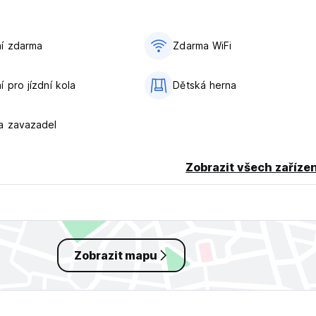
 original language)
í zdarma
Zdarma WiFi
 pro jízdní kola
Dětská herna
a zavazadel
Zobrazit všech zařízen
Zobrazit mapu