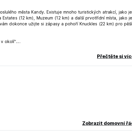
slulého města Kandy. Existuje mnoho turistických atrakcí, jako j
Estates (12 km), Muzeum (12 km) a další prvotřídní místa, jako j
í vám dokonce užijte si zápasy a pohoří Knuckles (22 km) pro pěš
v okolí“.
ikou mohou hosté relaxovat v zahradě nebo ve společném lounge.
Přečtěte si ví
ho zrušení nebo nedostavení se vám bude účtována první noc v
Zobrazit domovní řá