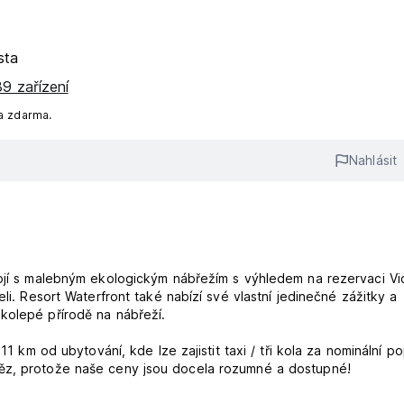
sta
9 zařízení
a zdarma.
Nahlásit
pojí s malebným ekologickým nábřežím s výhledem na rezervaci Vic
li. Resort Waterfront také nabízí své vlastní jedinečné zážitky a
kolepé přírodě na nábřeží.
11 km od ubytování, kde lze zajistit taxi / tři kola za nominální p
něz, protože naše ceny jsou docela rozumné a dostupné!