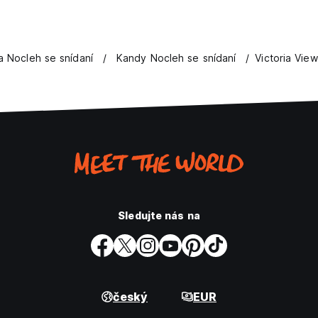
a Nocleh se snídaní
Kandy Nocleh se snídaní
Victoria View
Sledujte nás na
český
EUR