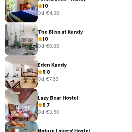
10
Od €4.38
The Bliss at Kandy
10
Od €0.88
Eden Kandy
9.8
Od €7.88
Lazy Bear Hostel
9.7
Od €3.50
Nature Lovers' Hostel