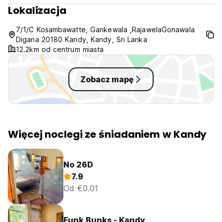
Lokalizacja
7/1/C Kosambawatte, Gankewala ,RajawelaGonawala
Digana 20180 Kandy, Kandy, Sri Lanka
12.2km od centrum miasta
Zobacz mapę
Więcej noclegi ze śniadaniem w Kandy
No 26D
7.9
Od €0.01
Funk Bunks - Kandy