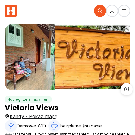
Noclegi ze śniadaniem
Victoria Views
Kandy · Pokaż mapę
Darmowe WiFi
bezpłatne śniadanie‎
Zarezerwuj z 2-dniowym wyprzedzeniem, aby móc bezpłatnie