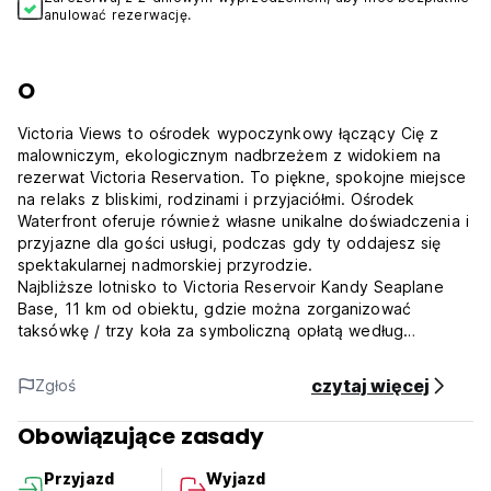
anulować rezerwację.
O
Victoria Views to ośrodek wypoczynkowy łączący Cię z
malowniczym, ekologicznym nadbrzeżem z widokiem na
rezerwat Victoria Reservation. To piękne, spokojne miejsce
na relaks z bliskimi, rodzinami i przyjaciółmi. Ośrodek
Waterfront oferuje również własne unikalne doświadczenia i
przyjazne dla gości usługi, podczas gdy ty oddajesz się
spektakularnej nadmorskiej przyrodzie.
Najbliższe lotnisko to Victoria Reservoir Kandy Seaplane
Base, 11 km od obiektu, gdzie można zorganizować
taksówkę / trzy koła za symboliczną opłatą według
własnego wyboru. Cenimy naszych gości bardziej niż
pieniądze, dlatego nasze ceny są rozsądne i przystępne!
czytaj więcej
Zgłoś
Obiekt znajduje się zaledwie 2 km od miasta Digana i 18 km
od słynnego historycznego miasta Kandy. Istnieje wiele
Obowiązujące zasady
atrakcji turystycznych, takich jak Victoria Dam Reservoir (12
km), Digana Forest Park (2 km), Tea Estates (12 km),
Przyjazd
Wyjazd
Muzeum (12 km) i inne doskonałe lokalizacje, takie jak