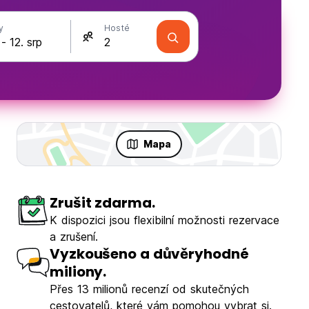
y
Hosté
Mapa
Zrušit zdarma.
K dispozici jsou flexibilní možnosti rezervace
a zrušení.
Vyzkoušeno a důvěryhodné
miliony.
Přes 13 milionů recenzí od skutečných
cestovatelů, které vám pomohou vybrat si.