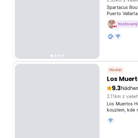
Spartacus Bout
Puerto Vallart
exclusive dorm
hostovaný
famous gay bea
Hostel
Los Muert
9.3
Nádher
2.11km z vaše
Los Muertos H
kouzlem, kde n
zařízení, bezp