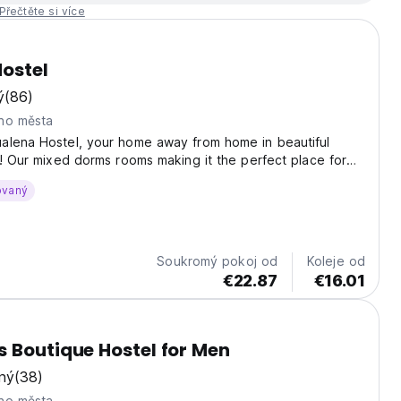
Přečtěte si více
ostel
ý
(86)
ho města
alena Hostel, your home away from home in beautiful
a! Our mixed dorms rooms making it the perfect place for
, friends, or couples seeking a vibrant and social
ovaný
oom Features: Spacious Sleeping Arrangements:...
Soukromý pokoj od
Koleje od
€22.87
€16.01
 Boutique Hostel for Men
ný
(38)
ho města