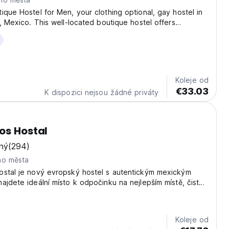
ique Hostel for Men, your clothing optional, gay hostel in
a, Mexico. This well-located boutique hostel offers
s with a total of 43 beds. Located steps away from the
ch, and Playa Los Muertos. Spartacus...
Koleje od
€33.03
K dispozici nejsou žádné priváty
os Hostal
ný
(294)
ho města
ostal je nový evropský hostel s autentickým mexickým
ajdete ideální místo k odpočinku na nejlepším místě, čisté
ečí a za velmi rozumnou cenu.
Koleje od