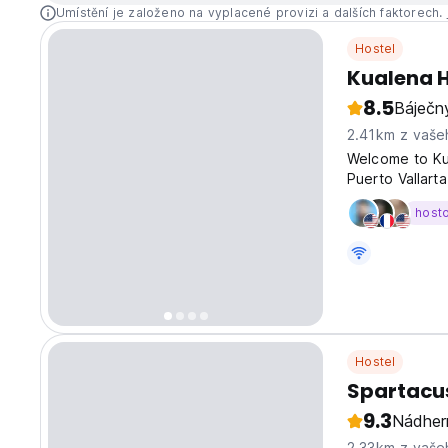
Umístění je založeno na vyplacené provizi a dalších faktorech.
Hostel
Kualena H
8.5
Báječn
2.41km z vaše
Welcome to Ku
Puerto Vallart
solo travellers
host
atmosphere. R
Hostel
Spartacus
9.3
Nádher
2.33km z vaše