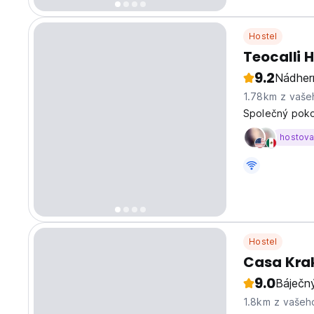
Hostel
Teocalli 
9.2
Nádher
1.78km z vaše
Společný pokoj
hostov
Hostel
Casa Kra
9.0
Báječn
1.8km z vašeh