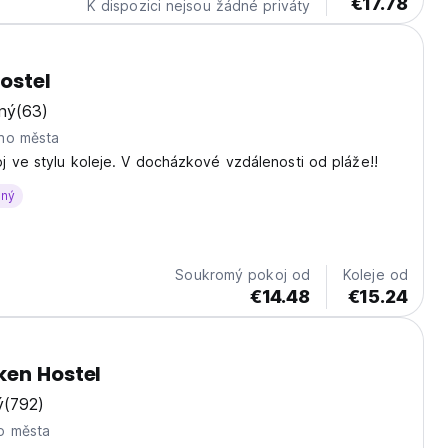
€17.78
K dispozici nejsou žádné priváty
Hostel
ný
(63)
ho města
 ve stylu koleje. V docházkové vzdálenosti od pláže!!
aný
Soukromý pokoj od
Koleje od
€14.48
€15.24
ken Hostel
ý
(792)
o města