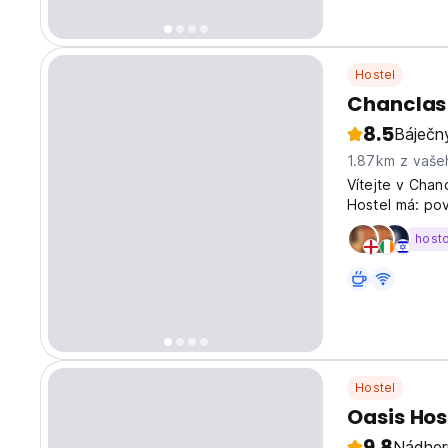
Hostel
Chanclas
8.5
Báječn
1.87km z vaše
Vítejte v Chanc
Hostel má: pov
host
Hostel
Oasis Hos
9.8
Nádher