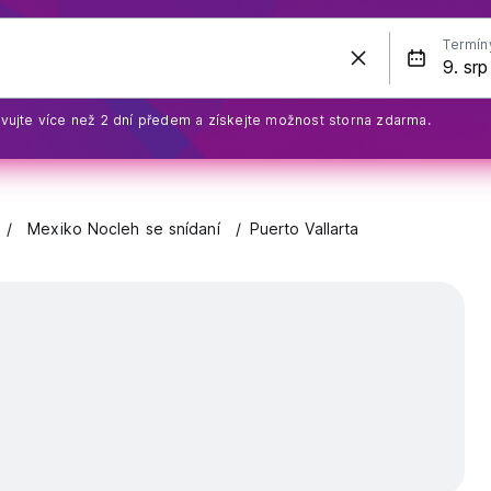
Termín
vujte více než 2 dní předem a získejte možnost storna zdarma.
Mexiko Nocleh se snídaní
Puerto Vallarta