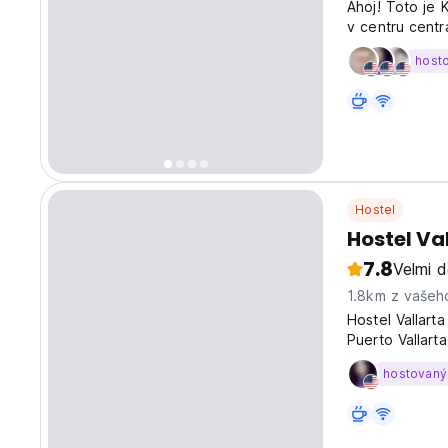
Ahoj! Toto je 
v centru centr
host
Hostel
Hostel Va
7.8
Velmi 
1.8km z vašeh
Hostel Vallart
Puerto Vallart
hostovaný