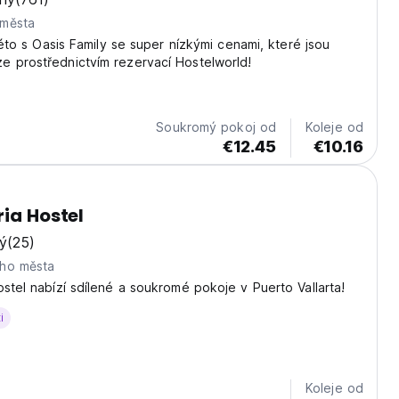
 města
 léto s Oasis Family se super nízkými cenami, které jsou
e prostřednictvím rezervací Hostelworld!
Soukromý pokoj od
Koleje od
€12.45
€10.16
ria Hostel
ý
(25)
ho města
ostel nabízí sdílené a soukromé pokoje v Puerto Vallarta!
i
Koleje od