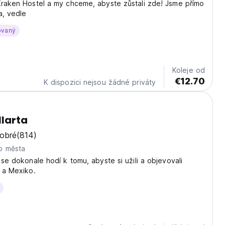
Kraken Hostel a my chceme, abyste zůstali zde! Jsme přímo
a, vedle
ovaný
Koleje od
€12.70
K dispozici nejsou žádné priváty
llarta
dobré
(814)
o města
a se dokonale hodí k tomu, abyste si užili a objevovali
a a Mexiko.