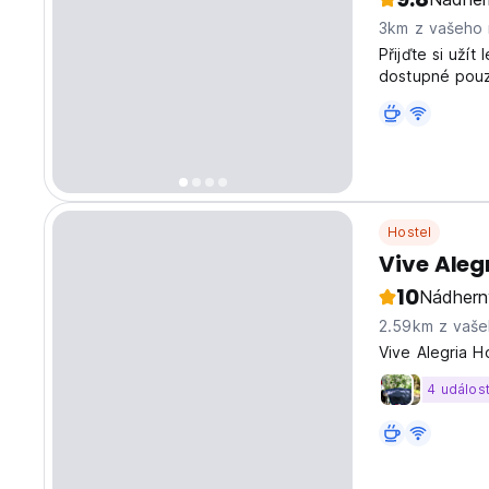
3km z vašeho
Přijďte si užít
dostupné pouz
Hostel
Vive Aleg
10
Nádhern
2.59km z vaše
Vive Alegria H
4 událost