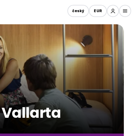
český
EUR
 Vallarta