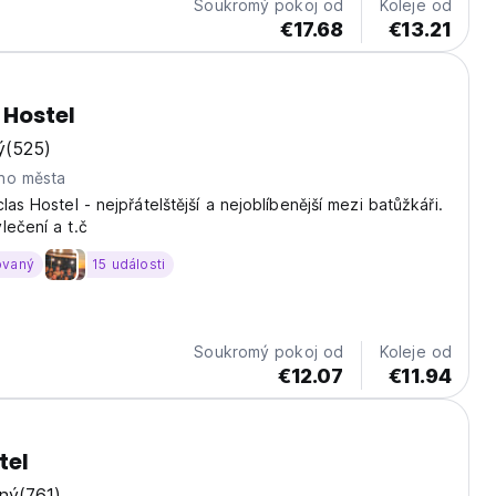
Soukromý pokoj od
Koleje od
€17.68
€13.21
 Hostel
ý
(525)
ho města
las Hostel - nejpřátelštější a nejoblíbenější mezi batůžkáři.
lečení a t.č
ovaný
15 události
Soukromý pokoj od
Koleje od
€12.07
€11.94
tel
ný
(761)