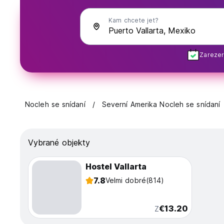
Kam chcete jet?
Zarezer
Nocleh se snídaní
Severní Amerika Nocleh se snídaní
Vybrané objekty
Hostel Vallarta
7.8
Velmi dobré
(814)
€13.20
Z