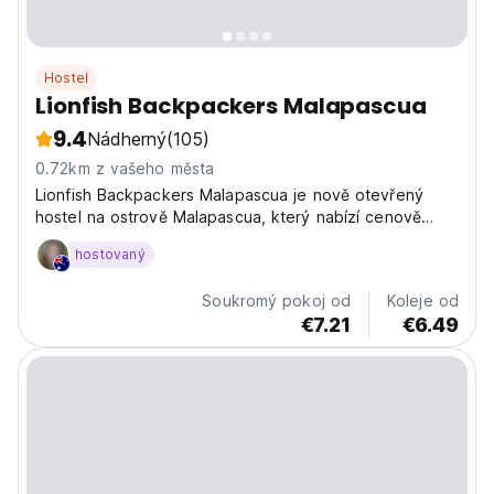
Hostel
Lionfish Backpackers Malapascua
9.4
Nádherný
(105)
0.72km z vašeho města
Lionfish Backpackers Malapascua je nově otevřený
hostel na ostrově Malapascua, který nabízí cenově
dostupné ubytování vhodné pro levné cestovatele a
hostovaný
batůžkáře.
Soukromý pokoj od
Koleje od
€7.21
€6.49