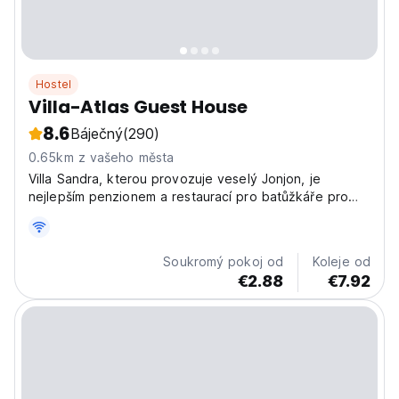
Hostel
Villa-Atlas Guest House
8.6
Báječný
(290)
0.65km z vašeho města
Villa Sandra, kterou provozuje veselý Jonjon, je
nejlepším penzionem a restaurací pro batůžkáře pro
pohodové cestovatele. Pouze s dobrou náladou!
Soukromý pokoj od
Koleje od
€2.88
€7.92