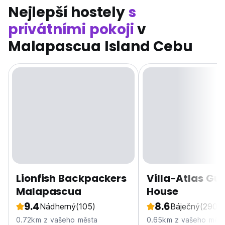
Nejlepší hostely
s
privátními pokoji
v
Malapascua Island Cebu
Lionfish Backpackers
Villa-Atlas Gu
Malapascua
House
9.4
8.6
Nádherný
(105)
Báječný
(290)
0.72km z vašeho města
0.65km z vašeho měst