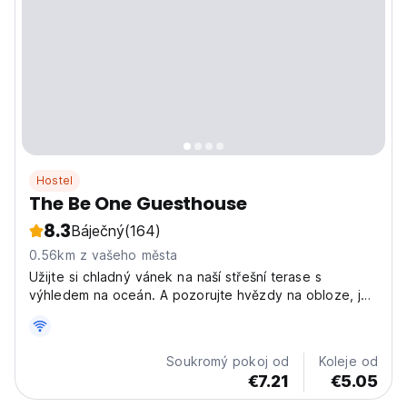
Hostel
The Be One Guesthouse
8.3
Báječný
(164)
0.56km z vašeho města
Užijte si chladný vánek na naší střešní terase s
výhledem na oceán. A pozorujte hvězdy na obloze, jak
padá noc ve společnosti dobrých přátel.
Soukromý pokoj od
Koleje od
€7.21
€5.05