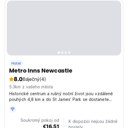
Hotel
Metro Inns Newcastle
8.0
Báječný
(4)
5.3km z vašeho města
Historické centrum a rušný noční život jsou vzdálené
pouhých 4,8 km a do St James’ Park se dostanete
autem za 10 minut.
Soukromý pokoj od
K dispozici nejsou žádné
€16.51
hostely