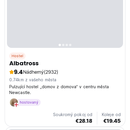
Hostel
Albatross
9.4
Nádherný
(2932)
0.74km z vašeho města
Pulzující hostel „domov z domova“ v centru města
Newcastle.
hostovaný
Soukromý pokoj od
Koleje od
€28.18
€19.45