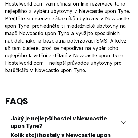
Hostelworld.com vám přináší on-line rezervace toho
Kultura
8.0
nejlepšího z výběru ubytovny v Newcastle upon Tyne.
Noční život
Přečtěte si recenze zákazníků ubytovny v Newcastle
8.7
upon Tyne, prohlédněte si mládežnické ubytovny na
Hodnota za peníze
7.9
mapě Newcastle upon Tyne a využijte speciálních
nabídek, jako je bezplatná potvrzovací SMS. A když
už tam budete, proč se nepodívat na výběr toho
nejlepšího k vidění a dělání v Newcastle upon Tyne.
Hostelworld.com - nejlepší průvodce ubytovny pro
batůžkáře v Newcastle upon Tyne.
FAQS
Jaký je nejlepší hostel v Newcastle
upon Tyne?
Kolik stojí hostely v Newcastle upon