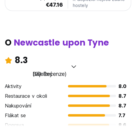
€47.16
hostely
O
Newcastle upon Tyne
8.3
Báječný
(99 Recenze)
Aktivity
8.0
Restaurace v okoli
8.7
Nakupování
8.7
Flákat se
7.7
Doprava
8.6
Prohlížení památek
7.9