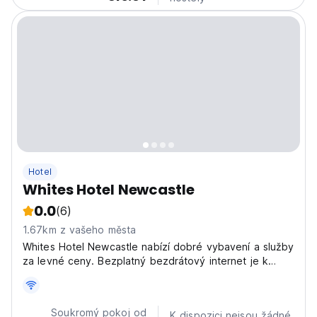
Hotel
Whites Hotel Newcastle
0.0
(6)
1.67km z vašeho města
Whites Hotel Newcastle nabízí dobré vybavení a služby
za levné ceny. Bezplatný bezdrátový internet je k
dispozici v hotelu a na pokojích s počítačem pro hosty
ve vstupní hale recepce.
Soukromý pokoj od
K dispozici nejsou žádné