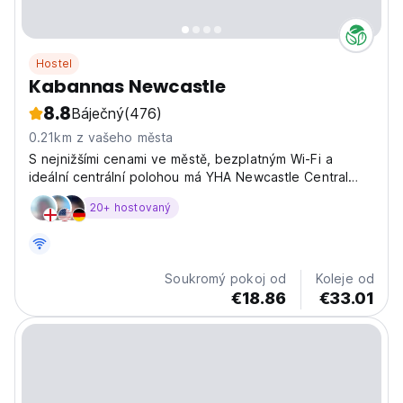
Hostel
Kabannas Newcastle
8.8
Báječný
(476)
0.21km z vašeho města
S nejnižšími cenami ve městě, bezplatným Wi-Fi a
ideální centrální polohou má YHA Newcastle Central
vše, co si budete chtít užít v našem báječném městě.
20+ hostovaný
Soukromý pokoj od
Koleje od
€18.86
€33.01