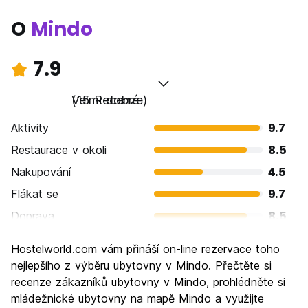
O
Mindo
7.9
Velmi dobré
(15 Recenze)
Aktivity
9.7
Restaurace v okoli
8.5
Nakupování
4.5
Flákat se
9.7
Doprava
8.5
Prohlížení památek
7.9
Hostelworld.com vám přináší on-line rezervace toho
Kultura
7.3
nejlepšího z výběru ubytovny v Mindo. Přečtěte si
Noční život
recenze zákazníků ubytovny v Mindo, prohlédněte si
5.2
mládežnické ubytovny na mapě Mindo a využijte
Hodnota za peníze
9.2