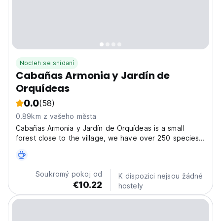
Nocleh se snídaní
Cabañas Armonia y Jardín de
Orquídeas
0.0
(58)
0.89km z vašeho města
Cabañas Armonia y Jardín de Orquídeas is a small
forest close to the village, we have over 250 species
of native orchids, a hummingbird feeders place and
other species. We have laundry and barbecue area.
The family-run Cabañas Armonía y Jardín de
Soukromý pokoj od
K dispozici nejsou žádné
Orquídeas...
€10.22
hostely