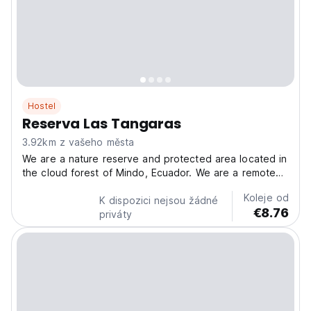
Hostel
Reserva Las Tangaras
3.92km z vašeho města
We are a nature reserve and protected area located in
the cloud forest of Mindo, Ecuador. We are a remote
location of 51-hectares with 25km of hiking trails in
Koleje od
both secondary and primary forest with access to the
K dispozici nejsou žádné
€8.76
National Forest. There are swimming areas...
priváty