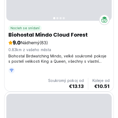
Nocleh se snídaní
Biohostal Mindo Cloud Forest
9.0
Nádherný
(83)
0.83km z vašeho města
Biohostal Birdwatching Mindo, velké soukromé pokoje
s postelí velikosti King a Queen, všechny s vlastní
koupelnou a teplou vodou. Jsme jen 200 m (jih) od
Central Park of Mindo. blízko všeho. Pomůžeme vám
zorganizovat vaše aktivity a také pozorování
Soukromý pokoj od
Koleje od
ptactva....
€13.13
€10.51