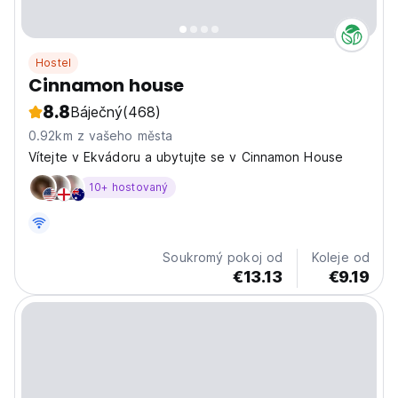
Hostel
Cinnamon house
8.8
Báječný
(468)
0.92km z vašeho města
Vítejte v Ekvádoru a ubytujte se v Cinnamon House
10+ hostovaný
Soukromý pokoj od
Koleje od
€13.13
€9.19