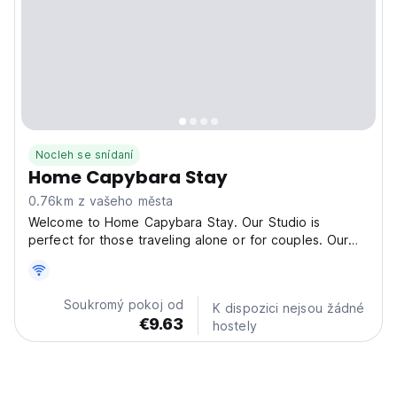
Nocleh se snídaní
Home Capybara Stay
0.76km z vašeho města
Welcome to Home Capybara Stay. Our Studio is
perfect for those traveling alone or for couples. Our
unit comes with a comfortable bed, kitchen space with
two electric stoves, basic kitchenware, table with two
chairs, private bathroom with hot shower, TV with...
Soukromý pokoj od
K dispozici nejsou žádné
€9.63
hostely