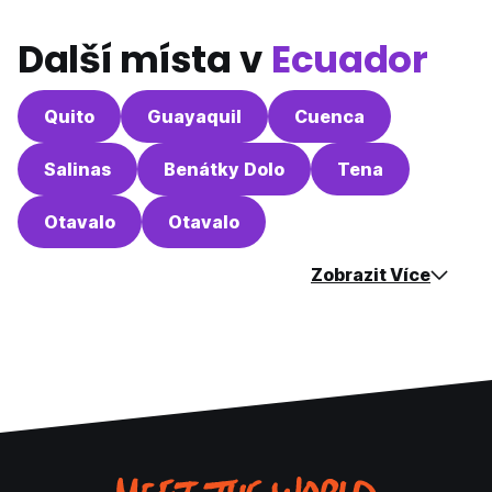
Další místa v
Ecuador
Quito
Guayaquil
Cuenca
Salinas
Benátky Dolo
Tena
Otavalo
Otavalo
Zobrazit Více