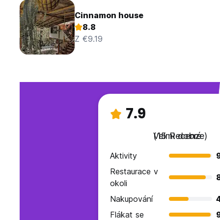
Cinnamon house
8.8
Z €9.19
7.9
Velmi dobré
(15 Recenze)
Aktivity
Restaurace v
okoli
Nakupování
Flákat se