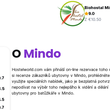
Biohostal M
9.0
Z €10.50
O
Mindo
Hostelworld.com vám přináší on-line rezervace toho 
si recenze zákazníků ubytovny v Mindo, prohlédnět
9.7
využijte speciálních nabídek, jako je bezplatná pot
nepodívat na výběr toho nejlepšího k vidění a dělání
8.5
ubytovny pro batůžkáře v Mindo.
4.5
9.7