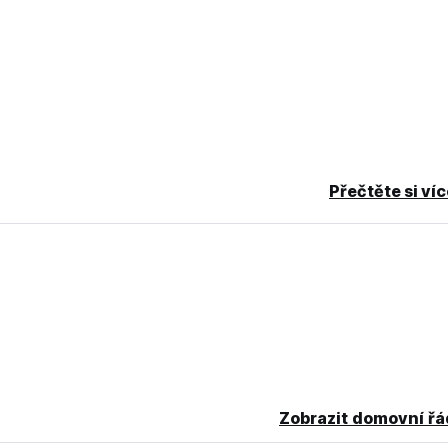
Přečtěte si ví
inárodními kartami.
taxíkem z Mindo do města San Miguel de los bancos, kde je čas 2
 čekáním; kde si můžete vybrat peníze z bankomatu, který funguj
t převodem.
Zobrazit domovní řá
ím platební aplikace TAB s kreditní kartou a v celkovém účtu je