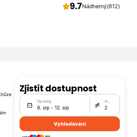
9.7
Nádherný
(812)
Zjistit dostupnost
 chůze
Termíny
Hosté
vám
Vyhledávání