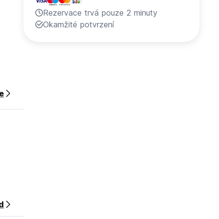
Rezervace trvá pouze 2 minuty
Okamžité potvrzení
ce
0 minut
e s
d