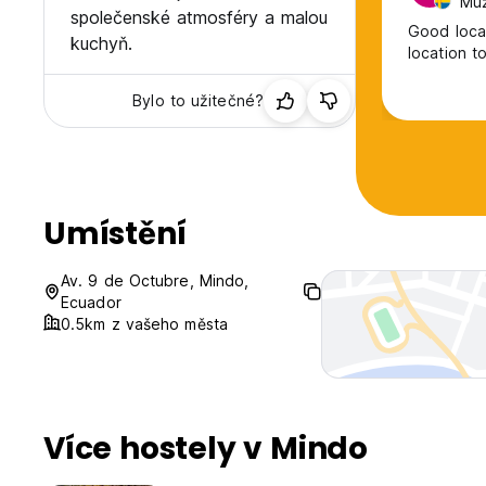
Muž
společenské atmosféry a malou
Good locat
kuchyň.
location t
Bylo to užitečné?
Umístění
Av. 9 de Octubre, Mindo,
Ecuador
0.5km z vašeho města
Více hostely v Mindo