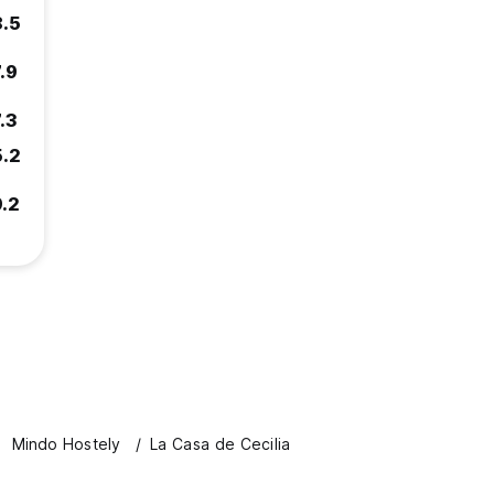
8.5
.9
.3
5.2
9.2
Mindo Hostely
La Casa de Cecilia