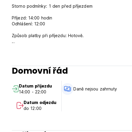
Storno podmínky: 1 den před příjezdem
Příjezd: 14:00 hodin
Odhlášení: 12:00
Způsob platby při příjezdu: Hotově.
Snídaně není v ceně.
Daně nejsou zahrnuty. (státní daň 12 %)
bankomaty
Domovní řád
V Mindo nejsou žádné bankomaty, které by fungovaly s mez
Datum příjezdu
Můžete si vzít s sebou peníze nebo jinou možností je jet 
Daně nejsou zahrnuty
14:00 - 22:00
jedním směrem a 20 minut zpět, cena taxíku je 12 dolarů s
mezinárodními kartami.
Datum odjezdu
do 12:00
Pokud máte místní bankovní účet v Ekvádoru, můžete plati
V Ceciliině domě můžeme přijímat vaše platby prostřednictv
hodnota 5% navíc. (Auto-translated from original language)