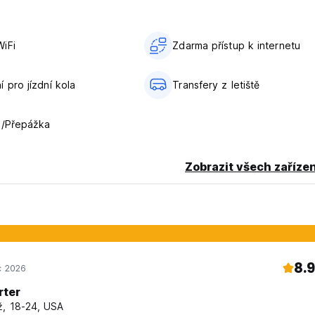
iFi
Zdarma přístup k internetu
 pro jízdní kola
Transfery z letiště
a/Přepážka
Zobrazit všech zařízen
8.9
c 2026
rter
, 18-24, USA