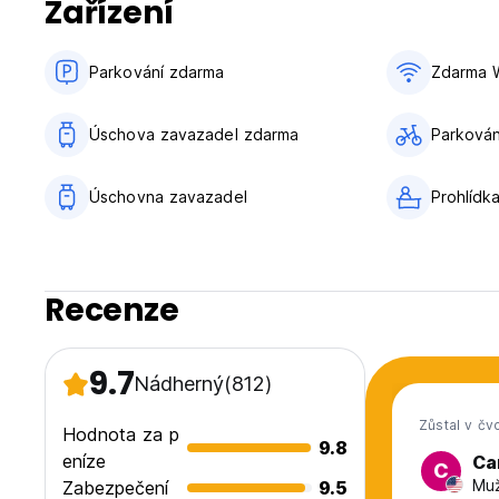
Zařízení
Parkování zdarma
Zdarma W
Úschova zavazadel zdarma
Parkování
Úschovna zavazadel
Prohlídk
Recenze
9.7
Nádherný
(812)
Zůstal v čv
Hodnota za p
9.8
eníze
Ca
C
Muž
Zabezpečení
9.5