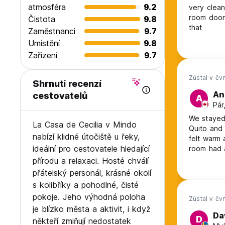
atmosféra
9.2
very clean
room doors
Čistota
9.8
that
Zaměstnanci
9.7
Umístění
9.8
Zařízení
9.7
Zůstal v čv
Shrnutí recenzí
An
cestovatelů
A
Pár
We stayed 
La Casa de Cecilia v Mindo
Quito and
nabízí klidné útočiště u řeky,
felt warm 
ideální pro cestovatele hledající
room had a
are excite
přírodu a relaxaci. Hosté chválí
were frien
přátelský personál, krásné okolí
they serv
s kolibříky a pohodlné, čisté
pokoje. Jeho výhodná poloha
Zůstal v čv
je blízko města a aktivit, i když
Da
D
někteří zmiňují nedostatek