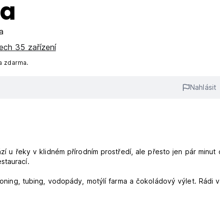
ia
a
ech 35 zařízení
a zdarma.
Nahlásit
ází u řeky v klidném přírodním prostředí, ale přesto jen pár minut
staurací.
nyoning, tubing, vodopády, motýlí farma a čokoládový výlet. Rádi 