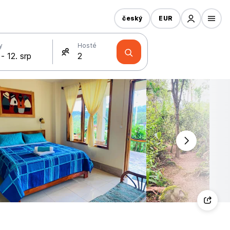
český
EUR
y
Hosté