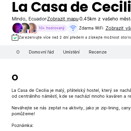
La Casa de Cecil
Mindo
,
Ecuador
Zobrazit mapu
0.45km z vašeho měst
Zobrazit vš
Zdarma WiFi
10+ hostovaný
Zarezervujte více než 2 dní předem a získejte možnost storn
O
Domovní řád
Umístění
Recenze
O
La Casa de Cecilia je malý, přátelský hostel, který se nach
od centrálního náměstí, kde se nachází mnoho kaváren a re
Neváhejte se nás zeptat na aktivity, jako je zip-lining, ca
pomůžeme!
Poznámka: