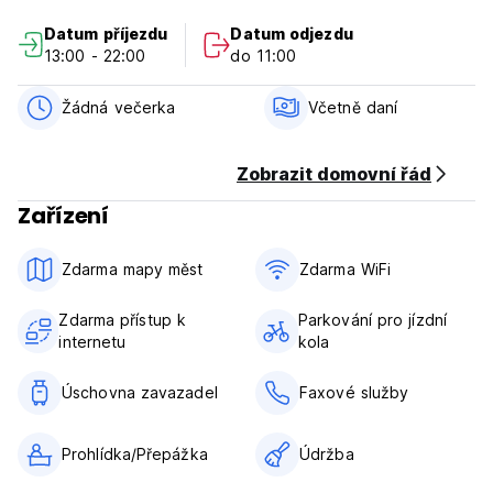
Datum příjezdu
Datum odjezdu
Barevný, s velkou kuchyní, obývacím pokojem a krásnou
13:00 - 22:00
do 11:00
velkou zahradou se společným prostorem.
Jsme blízko všeho, takže najdete vše, co potřebujete pro
Žádná večerka
Včetně daní
usnadnění vašeho pobytu: supermarkety, pekárny,
kavárny...
Zobrazit domovní řád
Ideální poloha, pokud cestujete autobusem z / musíte jít na
Zařízení
letiště. Také dobré spojení na vlakové / autobusové nádraží
pro vaše pohodlí.
Zdarma mapy měst
Zdarma WiFi
Pokud přijedete na kole, máme pro něj také bezpečné
místo.
Zdarma přístup k
Parkování pro jízdní
internetu
kola
Náš personál je přátelský, ochotný a multikulturní. (Auto-
translated from original language)
Úschovna zavazadel
Faxové služby
Prohlídka/Přepážka
Údržba