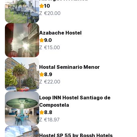
10
Z €20.00
Azabache Hostel
9.0
Z €15.00
Hostal Seminario Menor
8.9
Z €22.00
Loop INN Hostel Santiago de
Compostela
8.8
Z €18.97
Hostel SP 55 by Bossh Hotels