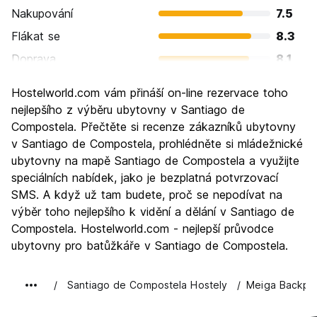
Nakupování
7.5
Flákat se
8.3
Doprava
8.1
Prohlížení památek
9.0
Hostelworld.com vám přináší on-line rezervace toho
Kultura
9.4
nejlepšího z výběru ubytovny v Santiago de
Noční život
Compostela. Přečtěte si recenze zákazníků ubytovny
7.5
v Santiago de Compostela, prohlédněte si mládežnické
Hodnota za peníze
8.4
ubytovny na mapě Santiago de Compostela a využijte
speciálních nabídek, jako je bezplatná potvrzovací
SMS. A když už tam budete, proč se nepodívat na
výběr toho nejlepšího k vidění a dělání v Santiago de
Compostela. Hostelworld.com - nejlepší průvodce
ubytovny pro batůžkáře v Santiago de Compostela.
Santiago de Compostela Hostely
Meiga Backpa