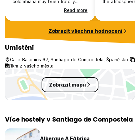
colombiana muy buen trato y
the atmosphere is 
atentas
loved the hammo
Read more
books/guitars in
room. I didn’t so
but I think the se
Zobrazit všechna hodnocení
is really good for
they also send yo
recommendations 
Umístění
in the city. Only c
was very hot my f
Calle Basquios 67, Santiago de Compostela, Španělsko
on the top floor 
1km z vašeho města
AC or fan in the 
Zobrazit mapu
Více hostely v Santiago de Compostela
Albergue A FÁbrica