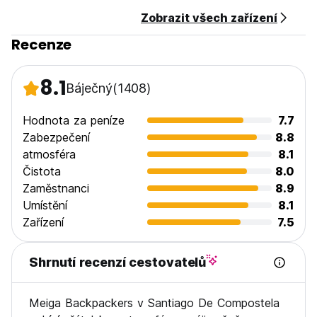
Zobrazit všech zařízení
Recenze
8.1
Báječný
(1408)
Hodnota za peníze
7.7
Zabezpečení
8.8
atmosféra
8.1
Čistota
8.0
Zaměstnanci
8.9
Umístění
8.1
Zařízení
7.5
Shrnutí recenzí cestovatelů
Meiga Backpackers v Santiago De Compostela