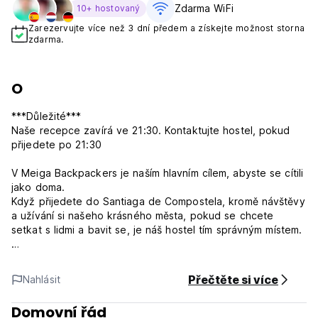
Zdarma WiFi
10+ hostovaný
Zarezervujte více než 3 dní předem a získejte možnost storna
zdarma.
O
***Důležité***
Naše recepce zavírá ve 21:30. Kontaktujte hostel, pokud
přijedete po 21:30
V Meiga Backpackers je naším hlavním cílem, abyste se cítili
jako doma.
Když přijedete do Santiaga de Compostela, kromě návštěvy
a užívání si našeho krásného města, pokud se chcete
setkat s lidmi a bavit se, je náš hostel tím správným místem.
Přidejte se k nám
Přečtěte si více
Nahlásit
Chodit v noci ven, mít multikulturní večeře, užívat si zahradu
Domovní řád
O našem hostelu