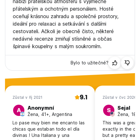
nabízí přátelskou atmosféru s výjimečně
přátelským a ochotným personálem. Hosté
oceňují krásnou zahradu a společné prostory,
ideální pro relaxaci a setkávání s dalšími
cestovateli. Ačkoli je obecně čisto, některé
nedávné recenze zmiňují stísněné a občas
špinavé koupelny s malým soukromím.
Bylo to užitečné?
9.1
Zůstal v říj 2021
Zůstal v čvc 2026
Anonymní
Sejal
A
S
Žena, 41+, Argentina
Žena, 18-
Lo pase muy bien me encanto las
This was a great 
chicas que estaban todo el día
exactly in the cen
divinas ! Una Italiana y una
but a pretty eas