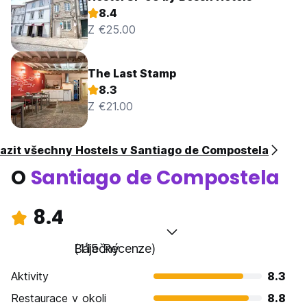
8.4
Z €25.00
The Last Stamp
8.3
Z €21.00
azit všechny Hostels v Santiago de Compostela
O
Santiago de Compostela
8.4
Báječný
(115 Recenze)
Aktivity
8.3
Restaurace v okoli
8.8