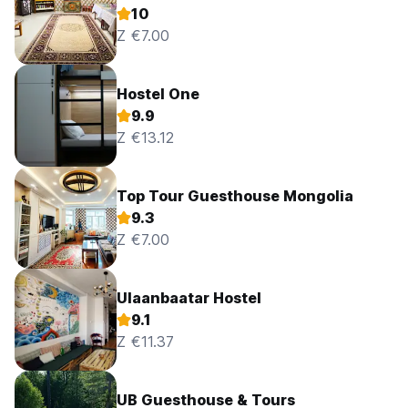
10
Z €7.00
Hostel One
9.9
Z €13.12
Top Tour Guesthouse Mongolia
9.3
Z €7.00
Ulaanbaatar Hostel
9.1
Z €11.37
UB Guesthouse & Tours