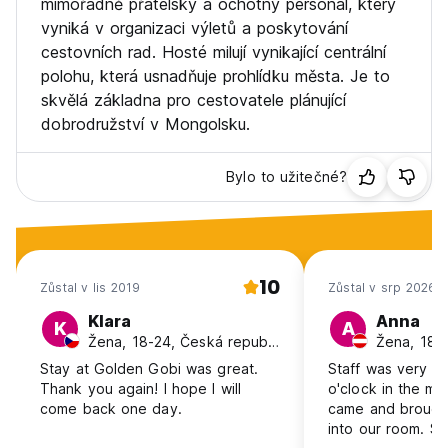
mimořádně přátelský a ochotný personál, který
----------------------------------
vyniká v organizaci výletů a poskytování
* Národní park Terelj
cestovních rad. Hosté milují vynikající centrální
* Národní park Chustain Nuruu
polohu, která usnadňuje prohlídku města. Je to
* Jízda na koni v Mongolsku
skvělá základna pro cestovatele plánující
* Jízda na velbloudu v Mongolsku
* Mongolia Homestay Trips (Nomadic Cultural Homestay)
dobrodružství v Mongolsku.
* Severní část – jezero Khuvsgul – společenství Tsaatan
* Poušť Gobi
Bylo to užitečné?
* Dálný západ - Bayan Ulgii - Orlí festival
Naši zaměstnanci jsou držiteli různých certifikátů cestovního
ruchu a mají výjimečné zkušenosti s pořádáním a průvodcem
výletů po Mongolsku. Jsme NEJLEPŠÍ v Mongolsku, pokud
jde o pořádání vegetariánských jídel a zájezdů na míru, aby
10
Zůstal v lis 2019
Zůstal v srp 2026
vyhovovaly zájmům a časovým omezením našich hostů.
Podporujeme nomádské rodiny a máme srdečné, osobní
Klara
Anna
K
A
vztahy s nomády po celé zemi.
Žena, 18-24, Česká republika
Žena, 18-2
Naším cílem je poskytovat pohodlné ubytování a
Stay at Golden Gobi was great.
Staff was very un
nezapomenutelné, ale bezpečné cesty se spolehlivým a
Thank you again! I hope I will
o'clock in the mo
poctivým týmem – abyste se mohli soustředit na poznávání
come back one day.
came and brough
místní kultury a nomádského životního stylu a naší krásné
into our room. Sh
domovské země. (Auto-translated from original language)