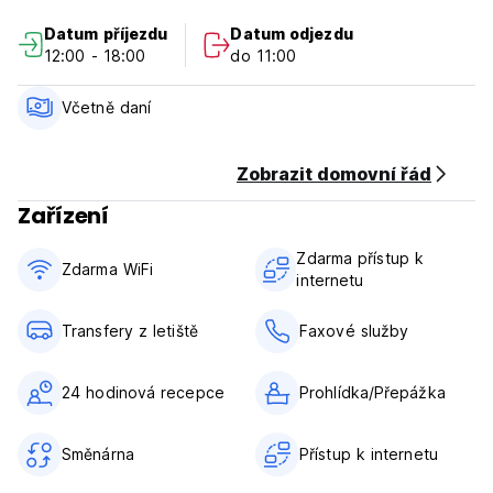
------------------------------------
Datum příjezdu
Datum odjezdu
Atrakce a pomůcky
12:00 - 18:00
do 11:00
------------------------------------
* Ulánbátarské hlavní nádraží
Včetně daní
(20 minut chůze)
* Centrální náměstí (Sükhbaatar Square)
(5 minut chůze)
Zobrazit domovní řád
* Trh Narantuul (40 minut chůze)
Zařízení
* Bankomat (2 minuty chůze)
* Památník Zaisan
Zdarma přístup k
(40 minut chůze)
Zdarma WiFi
internetu
* Klášter Gandantegchinlen (Gandan)
(15 minut chůze)
* Mezinárodní letiště Chinggis Khaan
Transfery z letiště
Faxové služby
(vzdáleno 18 km)
Nabízené služby ZDARMA:
24 hodinová recepce
Prohlídka/Přepážka
* Bezplatná doprava z vlakového nádraží
* Snídaně zdarma, káva a čaj po celý den
Směnárna
Přístup k internetu
* Bezdrátový internet zdarma
* Zdarma skříňky