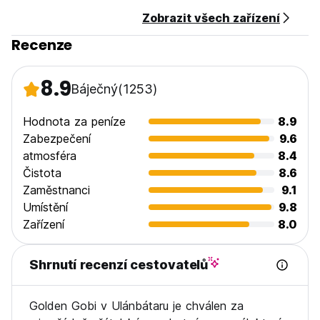
* Zdarma plně vybavená kuchyň
Zobrazit všech zařízení
* Mapa města zdarma
* Zdarma povlečení a vysoušeč vlasů na recepci
Recenze
* Bezplatná 24hodinová horká sprcha
* Prostorné společenské místnosti zdarma k dispozici našim
hostům
8.9
Báječný
(1253)
* Bezplatné informace o všech aspektech cestování a
dobrodružství v Mongolsku od našich znalých a zkušených
zaměstnanců
Hodnota za peníze
8.9
Zabezpečení
9.6
-----------------------------------
atmosféra
8.4
Vybavení a služby (za příplatek)
Čistota
8.6
-----------------------------------
Zaměstnanci
9.1
* Vyzvednutí z letiště
* Prádelna
Umístění
9.8
* Fax
Zařízení
8.0
* Rezervace jízdenek na vlak a letenky
* Informace o žádosti o vízum
* Půjčovna kempingového vybavení (spacáky, karimatky
Shrnutí recenzí cestovatelů
atd.)
Golden Gobi v Ulánbátaru je chválen za
----------------------------------
Organizujeme levné zájezdy