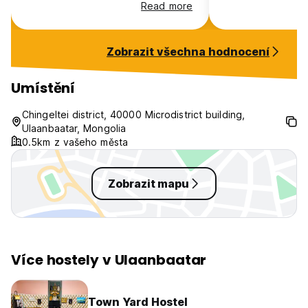
dimm the light in
Read more
be more quiet, b
wanted people t
it??
Zobrazit všechna hodnocení
Umístění
Chingeltei district, 40000 Microdistrict building,
Ulaanbaatar, Mongolia
0.5km z vašeho města
Zobrazit mapu
Více hostely v Ulaanbaatar
Town Yard Hostel