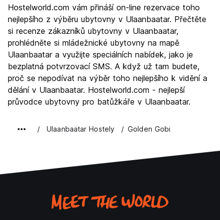
Hostelworld.com vám přináší on-line rezervace toho
Kultura
7.7
nejlepšího z výběru ubytovny v Ulaanbaatar. Přečtěte
Noční život
si recenze zákazníků ubytovny v Ulaanbaatar,
6.0
prohlédněte si mládežnické ubytovny na mapě
Hodnota za peníze
8.0
Ulaanbaatar a využijte speciálních nabídek, jako je
bezplatná potvrzovací SMS. A když už tam budete,
proč se nepodívat na výběr toho nejlepšího k vidění a
dělání v Ulaanbaatar. Hostelworld.com - nejlepší
průvodce ubytovny pro batůžkáře v Ulaanbaatar.
Ulaanbaatar Hostely
Golden Gobi