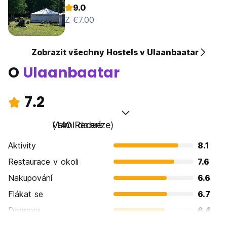
9.0
Z €7.00
Zobrazit všechny Hostels v Ulaanbaatar
O
Ulaanbaatar
7.2
Velmi dobré
(140 Recenze)
Aktivity
8.1
Restaurace v okoli
7.6
Nakupování
6.6
Flákat se
6.7
Doprava
6.4
Prohlížení památek
7.6