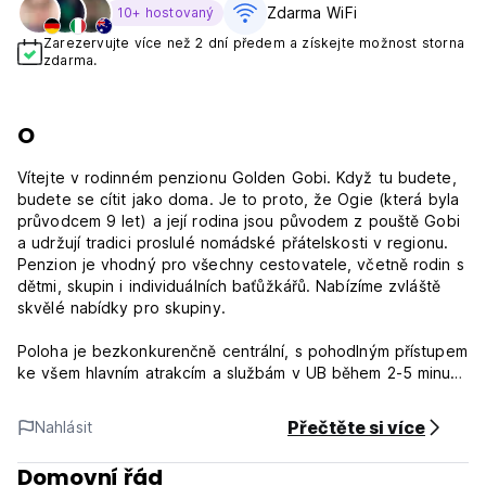
Zdarma WiFi
10+ hostovaný
Zarezervujte více než 2 dní předem a získejte možnost storna
zdarma.
O
Vítejte v rodinném penzionu Golden Gobi. Když tu budete,
budete se cítit jako doma. Je to proto, že Ogie (která byla
průvodcem 9 let) a její rodina jsou původem z pouště Gobi
a udržují tradici proslulé nomádské přátelskosti v regionu.
Penzion je vhodný pro všechny cestovatele, včetně rodin s
dětmi, skupin i individuálních baťůžkářů. Nabízíme zvláště
skvělé nabídky pro skupiny.
Poloha je bezkonkurenčně centrální, s pohodlným přístupem
ke všem hlavním atrakcím a službám v UB během 2-5 minut
chůze: muzea, pošta, centrální náměstí (náměstí
Sükhbaatar), supermarkety, bankomaty, autobusová
Přečtěte si více
Nahlásit
nádraží, kláštery a třída Míru (Hlavní ulice).
www.thegoldengobi.com
Domovní řád