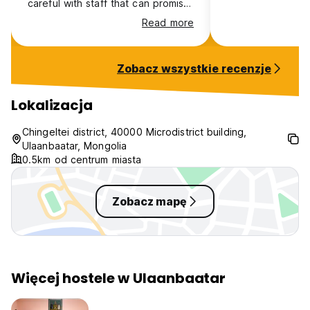
careful with staff that can promise
you and tour or train tickets just
Read more
to tell you after 2 days that
tickets been sold out since a
week and you can't join the tour
Zobacz wszystkie recenzje
the promised which if you have
limited time in Mongolia can ruin
your plans and stay.
Lokalizacja
Chingeltei district, 40000 Microdistrict building,
Ulaanbaatar, Mongolia
0.5km od centrum miasta
Zobacz mapę
Więcej hostele w Ulaanbaatar