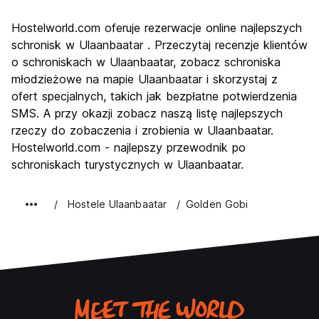
Zwiedzanie
7.6
Hostelworld.com oferuje rezerwacje online najlepszych
Kultura
7.7
schronisk w Ulaanbaatar . Przeczytaj recenzje klientów
Imprezy
o schroniskach w Ulaanbaatar, zobacz schroniska
6.0
młodzieżowe na mapie Ulaanbaatar i skorzystaj z
Najlepsza wartość
8.0
ofert specjalnych, takich jak bezpłatne potwierdzenia
SMS. A przy okazji zobacz naszą listę najlepszych
rzeczy do zobaczenia i zrobienia w Ulaanbaatar.
Hostelworld.com - najlepszy przewodnik po
schroniskach turystycznych w Ulaanbaatar.
Hostele Ulaanbaatar
Golden Gobi