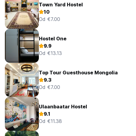
Town Yard Hostel
10
Od €7.00
Hostel One
9.9
Od €13.13
Top Tour Guesthouse Mongolia
9.3
Od €7.00
Ulaanbaatar Hostel
9.1
Od €11.38