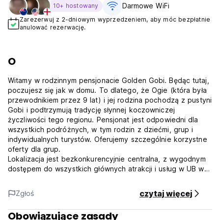
Darmowe WiFi
10+ hostowany
Zarezerwuj z 2-dniowym wyprzedzeniem, aby móc bezpłatnie
anulować rezerwację.
O
Witamy w rodzinnym pensjonacie Golden Gobi. Będąc tutaj,
poczujesz się jak w domu. To dlatego, że Ogie (która była
przewodnikiem przez 9 lat) i jej rodzina pochodzą z pustyni
Gobi i podtrzymują tradycję słynnej koczowniczej
życzliwości tego regionu. Pensjonat jest odpowiedni dla
wszystkich podróżnych, w tym rodzin z dziećmi, grup i
indywidualnych turystów. Oferujemy szczególnie korzystne
oferty dla grup.
Lokalizacja jest bezkonkurencyjnie centralna, z wygodnym
dostępem do wszystkich głównych atrakcji i usług w UB w
odległości 2-5 minut spacerem: muzea, poczta, centralny
plac (Sükhbaatar Square), supermarkety, bankomaty,
czytaj więcej
Zgłoś
dworce autobusowe, klasztory i Peace Avenue (Main
Street).
Obowiązujące zasady
www.thegoldengobi.com