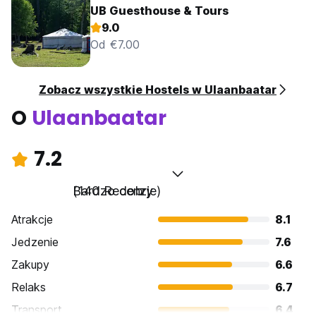
UB Guesthouse & Tours
9.0
Od €7.00
Zobacz wszystkie Hostels w Ulaanbaatar
O
Ulaanbaatar
7.2
Bardzo dobry
(140 Recenzje)
Atrakcje
8.1
Jedzenie
7.6
Zakupy
6.6
Relaks
6.7
Transport
6.4