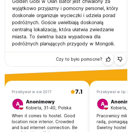
Golden Gobi w Ułan Bator jest chwalony za
* Jazda na wielbłądzie w Mongolii
wyjątkowo przyjazny i pomocny personel, który
* Wycieczki u rodziny goszczącej w Mongolii (Nomadic
doskonale organizuje wycieczki i udziela porad
Cultural Homestay)
podróżnych. Goście uwielbiają doskonałą
* Północna część - jezioro Khuvsgul - społeczność Tsaatan
centralną lokalizację, która ułatwia zwiedzanie
* Pustynia Gobi
* Daleki Zachód - Bayan Ulgii - Festiwal Orłów
miasta. To świetna baza wypadowa dla
Nasz personel posiada różne certyfikaty turystyczne i ma
podróżnych planujących przygody w Mongolii.
wyjątkowe doświadczenie w organizowaniu i prowadzeniu
wycieczek po Mongolii. Jesteśmy najlepsi w Mongolii, jeśli
chodzi o organizowanie wegetariańskich posiłków i
Czy to było pomocne?
wycieczek dostosowanych do zainteresowań i ograniczeń
czasowych naszych gości. Wspieramy rodziny nomadów i
mamy serdeczne, osobiste relacje z nomadami w całym
kraju.
Naszym celem jest zapewnienie komfortowego
7.1
Przebywał w sie 2017
Przebywał w lip 20
zakwaterowania i niezapomnianych, ale bezpiecznych
podróży, z niezawodnym i uczciwym zespołem - tak, abyś
Anonimowy
Anonim
A
A
mógł skupić się na odkrywaniu lokalnej kultury i
Kobieta, 31-40, Polska
Kobieta, 4
koczowniczego stylu życia oraz naszej pięknej ojczyzny.
When it comes to hostel. Good
Pracownicy mili, 
(Auto-translated from original language)
location nice interior. Crowded
radą, pomagają w 
and bad internet connection. Be
Świetny hostel :)