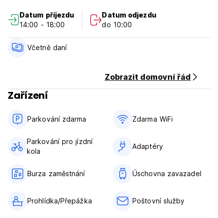
společné sociální zařízení, topení, samostatné skříňky (ve
Datum příjezdu
Datum odjezdu
sdílených pokojích) a osvětlení postelí.
14:00 - 18:00
do 10:00
Autobusový terminál Apollo Bay je vzdálený pouhých 200
metrů. (Auto-translated from original language)
Včetně daní
Zobrazit domovní řád
Zařízení
Parkování zdarma
Zdarma WiFi
Parkování pro jízdní
Adaptéry
kola
Burza zaměstnání
Úschovna zavazadel
Prohlídka/Přepážka
Poštovní služby