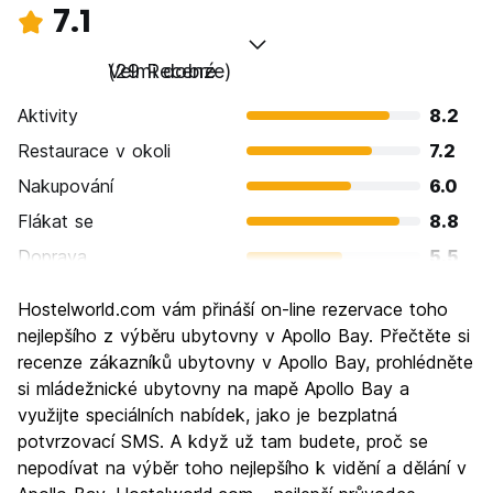
7.1
Velmi dobré
(29 Recenze)
Aktivity
8.2
Restaurace v okoli
7.2
Nakupování
6.0
Flákat se
8.8
Doprava
5.5
Prohlížení památek
8.6
Hostelworld.com vám přináší on-line rezervace toho
Kultura
7.0
nejlepšího z výběru ubytovny v Apollo Bay. Přečtěte si
Noční život
recenze zákazníků ubytovny v Apollo Bay, prohlédněte
5.5
si mládežnické ubytovny na mapě Apollo Bay a
Hodnota za peníze
7.2
využijte speciálních nabídek, jako je bezplatná
potvrzovací SMS. A když už tam budete, proč se
nepodívat na výběr toho nejlepšího k vidění a dělání v