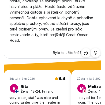
hostel, chválený za vynikající polohu blízko
hlavní ulice a pláže. Hosté často zdůrazňují
výjimečnou čistotu a přátelský, ochotný
personál. Dobře vybavená kuchyně a pohodlné
společné prostory, včetně střešní terasy, jsou
také oblíbenými prvky. Je ideální pro sólo
cestovatele a ty, kteří projíždějí Great Ocean
Road.
Bylo to užitečné?
9.4
Zůstal v čvn 2026
Zůstal v kvě 2026
Rita
Meliza
R
M
Žena, 18-24, Finland
Žena, 41+
very clean, staff was nice and
I stayed for 1 nig
during winter time the heater in
room. The location