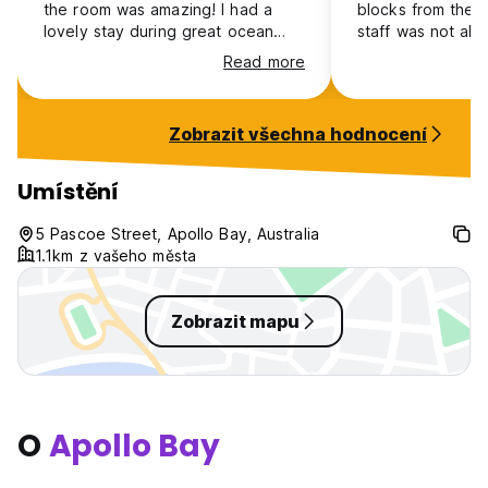
the room was amazing! I had a
blocks from the m
lovely stay during great ocean
staff was not alw
road trip!
they were nice a
Read more
accommodative. I
check-in but I got
the instructions t
Zobrazit všechna hodnocení
check-in, all very
Appollo bay to ru
running festival i
Umístění
appreciated that 
me to take a sho
5 Pascoe Street, Apollo Bay, Australia
checkout
1.1km z vašeho města
Zobrazit mapu
O
Apollo Bay