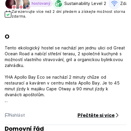
Sustainability Level 2
Zdar
hostovaný
Zarezervujte více než 2 dní předem a získejte možnost storna
zdarma.
O
Tento ekologický hostel se nachází jen jednu ulici od Great
Ocean Road a nabízí střešní terasu, 2 společné kuchyně s
možností vlastního stravování, gril a organickou bylinkovou
zahrádku.
YHA Apollo Bay Eco se nachází 2 minuty chůze od
restaurací a kaváren v centru města Apollo Bay. Je to 45
minut jízdy k majáku Cape Otway a 90 minut jízdy k
dvanácti apoštolům.
Hosté mají přístup do sdílených jídelen, společných
obývacích prostor a nedávno zrekonstruovaných koupelen.
Přečtěte si více
Nahlásit
Na místě je k dispozici bezplatné parkoviště.
Domovní řád
K dispozici je široká škála ubytování, všechny nabízejí