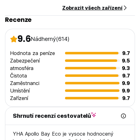
Zobrazit všech zařízení
Recenze
9.6
Nádherný
(614)
Hodnota za peníze
9.7
Zabezpečení
9.5
atmosféra
9.3
Čistota
9.7
Zaměstnanci
9.9
Umístění
9.9
Zařízení
9.7
Shrnutí recenzí cestovatelů
YHA Apollo Bay Eco je vysoce hodnocený