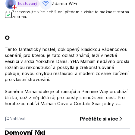
Zdarma WiFi
hostovaný
Zarezervujte více než 2 dní předem a získejte možnost storna
zdarma.
O
Tento fantastický hostel, obklopený klasickou vápencovou
scenérií, pro kterou je tato oblast známá, leží v hezké
vesnici v srdci Yorkshire Dales. YHA Malham nedávno prošla
rozsáhlou rekonstrukcí a poskytla jí zrekonstruované
pokoje, novou chytrou restauraci a modernizované zařízení
pro vlastní stravování.
Scenérie Malhamdale je ohromující a Pennine Way prochází
blízko, což z něj dělá ráj pro turisty s množstvím cest. Pro
horolezce nabízí Malham Cove a Gordale Scar jedny z
nejtěžších vápencových výstupů na světě. Pokud vás baví
spíše cyklistika, vesnicí vede cyklotrasa Yorkshire Dales
Přečtěte si více
Nahlásit
Cycle Way, která nabízí klasickou jízdu pro cyklisty všech
výkonností.
Domovní řád