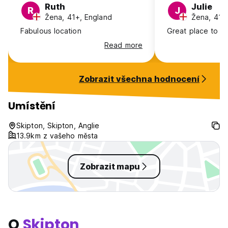
Ruth
Julie
R
J
Žena, 41+, England
Žena, 41+
Fabulous location
Great place to st
Read more
Zobrazit všechna hodnocení
Umístění
Skipton, Skipton, Anglie
13.9km z vašeho města
Zobrazit mapu
O
Skipton