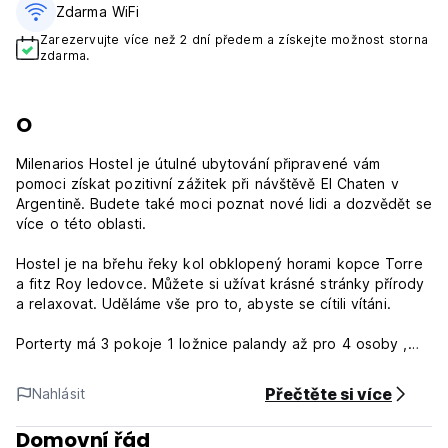
Zdarma WiFi
Zarezervujte více než 2 dní předem a získejte možnost storna
zdarma.
O
Milenarios Hostel je útulné ubytování připravené vám
pomoci získat pozitivní zážitek při návštěvě El Chaten v
Argentině. Budete také moci poznat nové lidi a dozvědět se
více o této oblasti.
Hostel je na břehu řeky kol obklopený horami kopce Torre
a fitz Roy ledovce. Můžete si užívat krásné stránky přírody
a relaxovat. Uděláme vše pro to, abyste se cítili vítáni.
Porterty má 3 pokoje 1 ložnice palandy až pro 4 osoby ,
rozměry těchto pokojů 26 m2 , koupelna , pokoj #9 má
palandy až 8 osob , rozměry těchto pokojů 37 m2 ,
Přečtěte si více
Nahlásit
koupelna. Toto je představa o tom, co můžete najít. Máme i
společné prostory.
Domovní řád