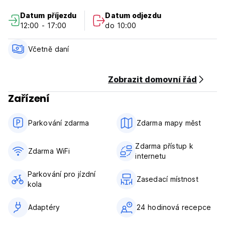
Podmínky a podmínky hostelu Milenarios:
Datum příjezdu
Datum odjezdu
12:00 - 17:00
do 10:00
Check in od 12:00 hod
Odhlášení před 10:00 hod
Včetně daní
Toto zařízení může provést předběžnou autorizaci vaší
kreditní karty.
Maximální doba pobytu je 8 dní.
Zobrazit domovní řád
Zařízení
Platba při příjezdu v hotovosti.
Včetně daní.
Snídaně není v ceně -
Parkování zdarma
Zdarma mapy měst
Kontrola časového limitu vstupu ve 22 hodin po zrušení
nedostavení se na všechny dny
Zdarma přístup k
Všeobecné:
Zdarma WiFi
internetu
Žádný zákaz vycházení. (Auto-translated from original
language)
Parkování pro jízdní
Zasedací místnost
kola
Adaptéry
24 hodinová recepce