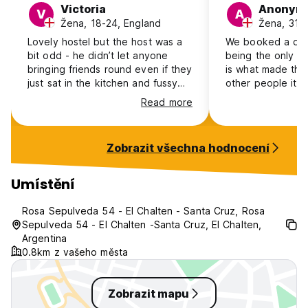
Victoria
Anonym
V
A
Žena, 18-24, England
Žena, 31-
Lovely hostel but the host was a
We booked a do
bit odd - he didn’t let anyone
being the only pe
bringing friends round even if they
is what made this
just sat in the kitchen and fussy
other people it 
about keys and cash payments. It
difficult, e.g. n
Read more
wasn’t a very social hostel but the
poor bathroom do
facilities were good.
challenge! Host i
but stops you fo
Zobrazit všechna hodnocení
time you come or
Umístění
Rosa Sepulveda 54 - El Chalten - Santa Cruz, Rosa
Sepulveda 54 - El Chalten -Santa Cruz, El Chalten,
Argentina
0.8km z vašeho města
Zobrazit mapu