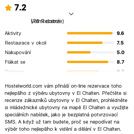
7.2
Velmi dobré
(76 Recenze)
Aktivity
9.6
Restaurace v okoli
7.5
Nakupování
5.0
Flákat se
8.7
Doprava
6.7
Prohlížení památek
8.2
Hostelworld.com vám přináší on-line rezervace toho
Kultura
6.2
nejlepšího z výběru ubytovny v El Chalten. Přečtěte si
Noční život
recenze zákazníků ubytovny v El Chalten, prohlédněte
5.0
si mládežnické ubytovny na mapě El Chalten a využijte
Hodnota za peníze
7.6
speciálních nabídek, jako je bezplatná potvrzovací
SMS. A když už tam budete, proč se nepodívat na
výběr toho nejlepšího k vidění a dělání v El Chalten.