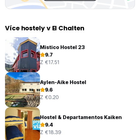
Více hostely v El Chalten
Mistico Hostel 23
9.7
Z €17.51
Aylen-Aike Hostel
9.6
Z €0.20
Hostel & Departamentos Kaiken
9.4
Z €18.39