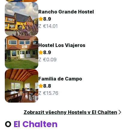
Rancho Grande Hostel
8.9
Z €14.01
Hostel Los Viajeros
8.9
Z €0.09
Familia de Campo
8.8
Z €15.76
Zobrazit všechny Hostels v El Chalten
O
El Chalten