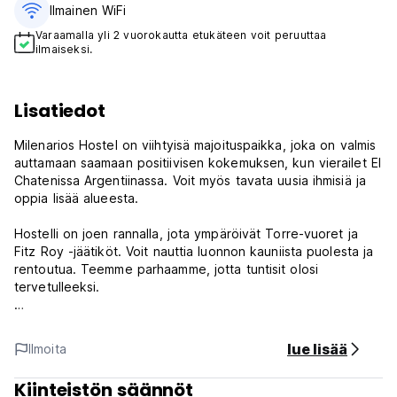
Ilmainen WiFi
Varaamalla yli 2 vuorokautta etukäteen voit peruuttaa
ilmaiseksi.
Lisatiedot
Milenarios Hostel on viihtyisä majoituspaikka, joka on valmis
auttamaan saamaan positiivisen kokemuksen, kun vierailet El
Chatenissa Argentiinassa. Voit myös tavata uusia ihmisiä ja
oppia lisää alueesta.
Hostelli on joen rannalla, jota ympäröivät Torre-vuoret ja
Fitz Roy -jäätiköt. Voit nauttia luonnon kauniista puolesta ja
rentoutua. Teemme parhaamme, jotta tuntisit olosi
tervetulleeksi.
Porterty on 3 huonetta 1 makuuhuone kerrossängyt jopa 4
henkilöä, mitat tämän huoneen 26 m2, kylpyhuone, huone
lue lisää
Ilmoita
#9 on kerrossängyt jopa 8 henkilöä, mitat tämän huoneen
37 m2, kylpyhuone. Tämä on idea siitä, mitä voit löytää.
Kiinteistön säännöt
Meillä on myös yhteisiä alueita.