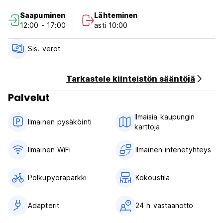
Saapuminen
Lähteminen
Milenarios Hostel Säännöt ja ehdot:
12:00 - 17:00
asti 10:00
Sisäänkirjautuminen klo 12.00 alkaen
Uloskirjautuminen ennen klo 10.00
Sis. verot
Tämä majoitusliike saattaa varata katteen luottokortiltasi.
Oleskelun enimmäiskesto on 8 päivää.
Tarkastele kiinteistön sääntöjä
Palvelut
Maksu saapumisen yhteydessä käteisellä.
Verot sisältyvät.
Ilmaisia ​​kaupungin
Aamiainen ei sisälly hintaan -
Ilmainen pysäköinti
karttoja
Ilmoittautumisrajan tarkistus klo 22.00 saapumatta jättämisen
jälkeen peruutetaan kaikkina päivinä
Yleistä:
Ilmainen WiFi
Ilmainen intenetyhteys
Ei ulkonaliikkumiskieltoa. (Auto-translated from original
language)
Polkupyöräparkki
Kokoustila
Adapterit
24 h vastaanotto