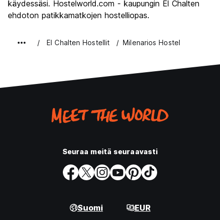
käydessäsi. Hostelworld.com - kaupungin El Chalten
ehdoton patikkamatkojen hostelliopas.
El Chalten Hostellit
Milenarios Hostel
Seuraa meitä seuraavasti
Suomi
EUR