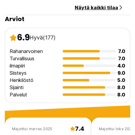
Näytä kaikki tilaa
Arviot
6.9
Hyvä
(177)
Rahanarvoinen
7.0
Turvallisuus
7.0
ilmapiiri
4.0
Siisteys
9.0
Henkilöstö
5.0
Sijainti
8.0
Palvelut
8.0
7.4
Majoittui marras 2025
Majoittui loka 2025