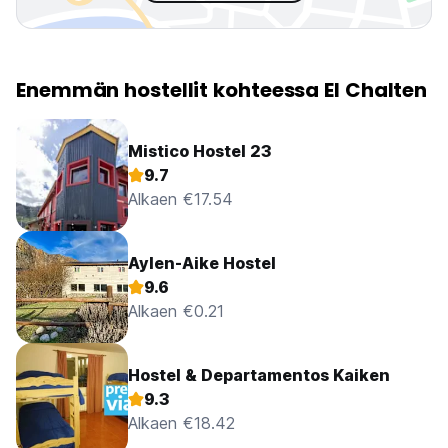
Enemmän hostellit kohteessa El Chalten
Mistico Hostel 23
9.7
Alkaen €17.54
Aylen-Aike Hostel
9.6
Alkaen €0.21
Hostel & Departamentos Kaiken
9.3
Alkaen €18.42