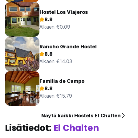
Hostel Los Viajeros
8.9
Alkaen €0.09
Rancho Grande Hostel
8.8
Alkaen €14.03
Familia de Campo
8.8
Alkaen €15.79
Näytä kaikki Hostels El Chalten
Lisätiedot:
El Chalten