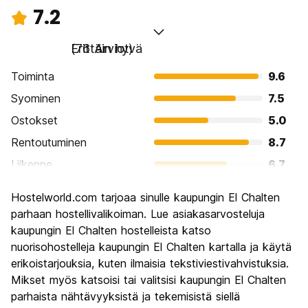
7.2
Erittäin hyvä
(76 Arviot)
Toiminta
9.6
Syominen
7.5
Ostokset
5.0
Rentoutuminen
8.7
Liikenne
6.7
Kiertoajelu
8.2
Hostelworld.com tarjoaa sinulle kaupungin El Chalten
Kulttuuri
6.2
parhaan hostellivalikoiman. Lue asiakasarvosteluja
Yöelämä
kaupungin El Chalten hostelleista katso
5.0
nuorisohostelleja kaupungin El Chalten kartalla ja käytä
Rahanarvoinen
7.6
erikoistarjouksia, kuten ilmaisia tekstiviestivahvistuksia.
Mikset myös katsoisi tai valitsisi kaupungin El Chalten
parhaista nähtävyyksistä ja tekemisistä siellä