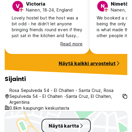
Victoria
Nimetön
V
N
Nainen, 18-24, England
Nainen, 31
Lovely hostel but the host was a
We booked a do
bit odd - he didn’t let anyone
being the only pe
bringing friends round even if they
is what made this
just sat in the kitchen and fussy
other people it 
about keys and cash payments. It
difficult, e.g. n
Read more
wasn’t a very social hostel but the
poor bathroom do
facilities were good.
challenge! Host i
but stops you fo
Näytä kaikki arvostelut
time you come or
Sijainti
Rosa Sepulveda 54 - El Chalten - Santa Cruz, Rosa
Sepulveda 54 - El Chalten -Santa Cruz, El Chalten,
Argentiina
0.8km kaupungin keskustasta
Näytä kartta