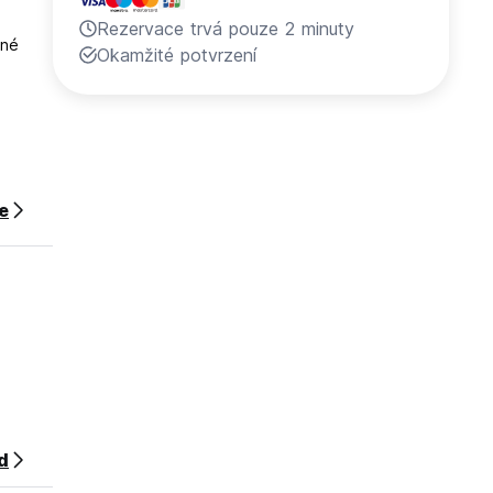
Rezervace trvá pouze 2 minuty
ené
Okamžité potvrzení
ce
d