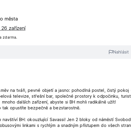
ho města
 26 zařízení
na zdarma.
Nahlásit
v na tváři, pevné objetí a jasno: pohodlná postel, čistý pokoj 
ová televize, střešní bar, společné prostory k odpočinku, turist
noho dalších zařízení, abyste si BH mohli radikálně užít!
o tak opustíte bezpečně a bezstarostně.
o navštíví BH: okouzlující Savassi! Jen 2 bloky od náměstí Svobod
tobusovými linkami s rychlým a snadným přístupem do všech stran