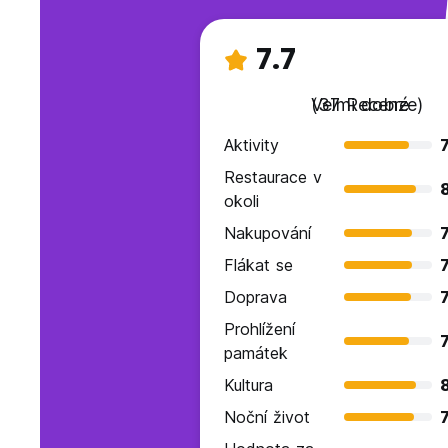
7.7
Velmi dobré
(37 Recenze)
Aktivity
7
Restaurace v
okoli
Nakupování
7
Flákat se
7
Doprava
7
Prohlížení
7
památek
Kultura
Noční život
7