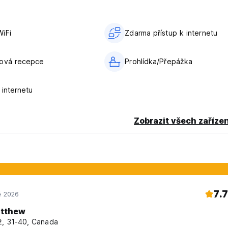
iFi
Zdarma přístup k internetu
nová recepce
Prohlídka/Přepážka
 internetu
Zobrazit všech zařízen
7.7
ě 2026
tthew
, 31-40, Canada