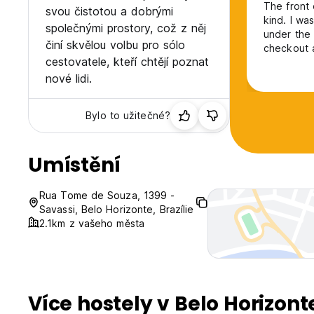
The front 
svou čistotou a dobrými
kind. I wa
společnými prostory, což z něj
under the 
činí skvělou volbu pro sólo
checkout a
cestovatele, kteří chtějí poznat
stop by at
there was
nové lidi.
of the iss
Bylo to užitečné?
Umístění
Rua Tome de Souza, 1399 -
Savassi, Belo Horizonte, Brazílie
2.1km z vašeho města
Více hostely v Belo Horizont