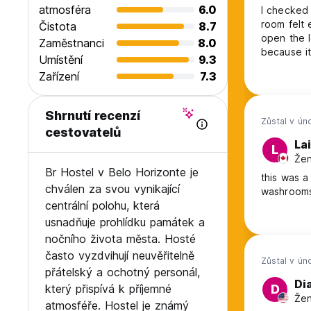
atmosféra
6.0
I checked 
room felt
Čistota
8.7
open the 
Zaměstnanci
8.0
because it
Umístění
9.3
social atm
Zařízení
7.3
right fit f
Shrnutí recenzí
Zůstal v ún
cestovatelů
La
L
Žen
Br Hostel v Belo Horizonte je
this was a
chválen za svou vynikající
washrooms
centrální polohu, která
usnadňuje prohlídku památek a
nočního života města. Hosté
často vyzdvihují neuvěřitelně
Zůstal v ún
přátelský a ochotný personál,
Di
který přispívá k příjemné
D
Žen
atmosféře. Hostel je známý