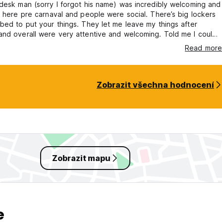
desk man (sorry I forgot his name) was incredibly welcoming and
s here pre carnaval and people were social. There’s big lockers
bed to put your things. They let me leave my things after
nd overall were very attentive and welcoming. Told me I could
 any point afterwards to hang out. The only issue I had is that
Read more
 water in the bathroom floor and they told me they were aware
ue but didn’t do anything about it which was annoying.
Zobrazit všechna hodnocení
Zobrazit mapu
e