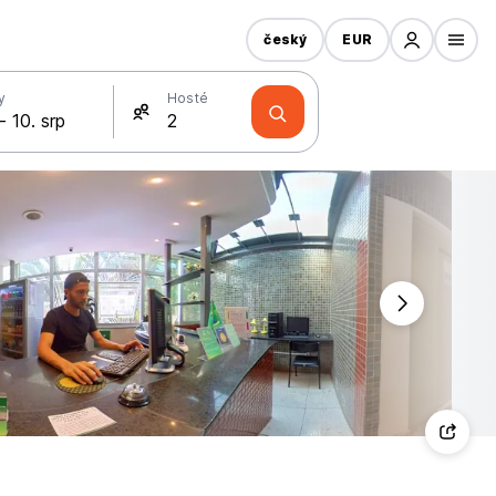
český
EUR
y
Hosté