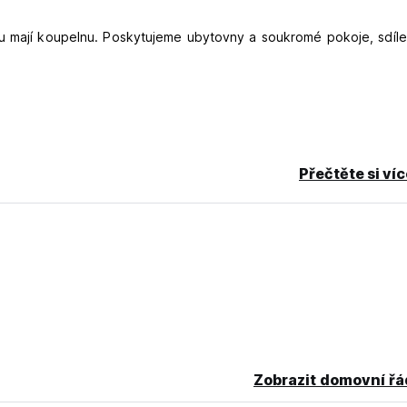
lu mají koupelnu. Poskytujeme ubytovny a soukromé pokoje, sdíl
Přečtěte si ví
i kartami.
ěžnou autorizaci vaší karty.
Zobrazit domovní řá
ginal language)