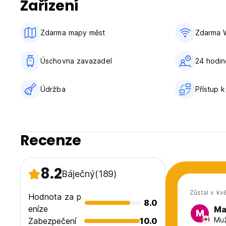
Zařízení
Zdarma mapy měst
Zdarma W
Úschovna zavazadel
24 hodi
Údržba
Přístup k
Recenze
8.2
Báječný
(189)
Zůstal v kv
Hodnota za p
8.0
eníze
Ma
M
Muž
Zabezpečení
10.0