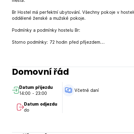
města.
Br Hostel má perfektní ubytování. Všechny pokoje v hoste
oddělené ženské a mužské pokoje.
Podmínky a podmínky hostelu Br:
Storno podmínky: 72 hodin před příjezdem.
Check in od 14:00 do 00:00.
Odhlášení před 12:00.
Domovní řád
Platba při příjezdu v hotovosti, kreditními kartami, debetním
Toto ubytovací zařízení může před příjezdem provést předb
Datum příjezdu
Včetně daní.
Včetně daní
14:00 - 23:00
Všeobecné:
Datum odjezdu
24 hodinová recepce.
do
Žádný zákaz vycházení.
KOUŘENÍ ZAKÁZÁNO.
Maximální doba pobytu je 14 dní. (Auto-translated from ori