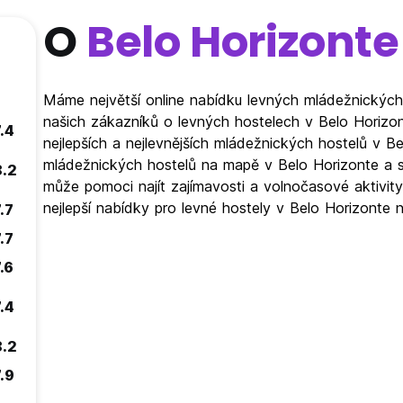
O
Belo Horizonte
Máme největší online nabídku levných mládežnických 
našich zákazníků o levných hostelech v Belo Horizont
.4
nejlepších a nejlevnějších mládežnických hostelů v Be
mládežnických hostelů na mapě v Belo Horizonte a s
8.2
může pomoci najít zajímavosti a volnočasové aktivity
nejlepší nabídky pro levné hostely v Belo Horizonte
.7
.7
.6
.4
8.2
.9