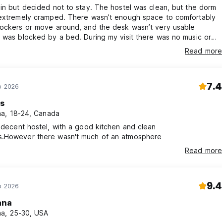
in but decided not to stay. The hostel was clean, but the dorm
 extremely cramped. There wasn’t enough space to comfortably
lockers or move around, and the desk wasn’t very usable
 was blocked by a bed. During my visit there was no music or
osphere, and the common areas felt very quiet. It just wasn’t the
Read more
or me.
7.4
o 2026
is
a, 18-24, Canada
 decent hostel, with a good kitchen and clean
.However there wasn't much of an atmosphere
Read more
9.4
o 2026
ana
a, 25-30, USA