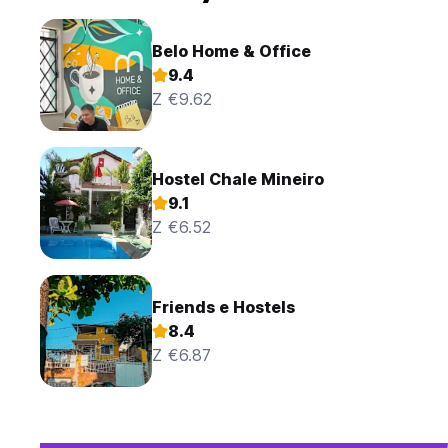
Belo Home & Office
9.4
Z €9.62
Hostel Chale Mineiro
9.1
Z €6.52
Friends e Hostels
8.4
Z €6.87