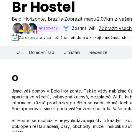
Br Hostel
Belo Horizonte
,
Brazílie
Zobrazit mapu
2.07km z vaše
Zobrazit všech
Zdarma WiFi
hostovaný
Zarezervujte více než 4 dní předem a získejte možnost stor
O
Domovní řád
Umístění
Recenze
O
Jsme váš domov v Belo Horizonte. Takže vždy nabízíme úsmě
apartmá ve všech), vybavená kuchyň, bezplatné Wi-Fi, kabel
informace, různé procházky po BH a sousedních městech a m
Spolupracovali jsme s parkovištěm vedle hostelu. Vaše aut
Br Hostel se nachází v nejvyhledávanější čtvrti každým, kd
obklopen restauracemi, bary, obchody, muzei, několika au