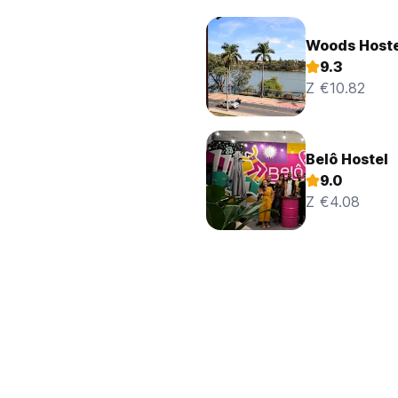
Woods Hoste
9.3
Z €10.82
Belô Hostel
9.0
Z €4.08