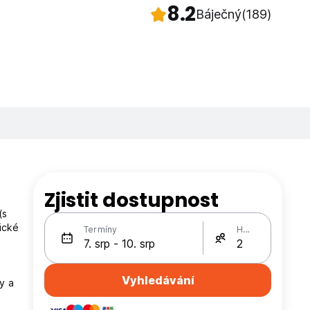
8.2
Báječný
(189)
Zjistit dostupnost
(s
ické
Termíny
Hosté
Vyhledávání
y a