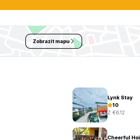
Zobrazit mapu
Lynk Stay
10
Z €6.12
Cheerful Hoi