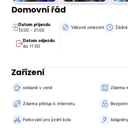
12. Hosté jsou žádáni, aby nepoužívali kuchyň k vaření.
Domovní řád
13. Vyhrazujeme si právo odmítnout vstup osobám s nevhod
Datum příjezdu
Věkové omezení
Žádná
13:00 - 21:00
Datum odjezdu
do 11:00
Zařízení
snídaně v ceně‎
Zdarma 
Zdarma přístup k internetu
Bezpečno
Parkování pro jízdní kola
Adaptér