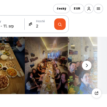
český
EUR
y
Hosté