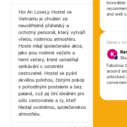
Incredible
recommenda
Hoi An LoveLy Hostel ve
and well c
Vietnamu je chválen za
neuvěřitelně přátelský a
ochotný personál, který vytváří
vřelou, rodinnou atmosféru.
Zůstal v čv
Hosté milují společenské akce,
Ke
jako jsou rodinné večeře a
K
Sku
herní večery, které usnadňují
Fabulous l
setkávání s ostatními
around and
cestovateli. Hostel se pyšní
unlocked 
skvělou polohou, čistými pokoji
convenient
s pohodlnými postelemi a bez
paland, což jej činí ideálním pro
sólo cestovatele a ty, kteří
hledají uvolněnou, společenskou
atmosféru.