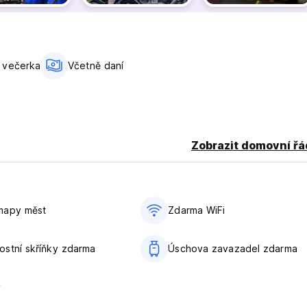
ným chováním nebo těm, které porušují pravidla ubytování.
 večerka
Včetně daní
Zobrazit domovní řá
mapy měst
Zdarma WiFi
stní skříňky zdarma
Úschova zavazadel zdarma
y