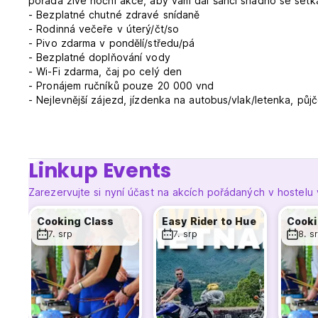
pořádá živé noční akce, aby vám dal šanci snadno se setkat
- Bezplatné chutné zdravé snídaně
- Rodinná večeře v úterý/čt/so
- Pivo zdarma v pondělí/středu/pá
- Bezplatné doplňování vody
- Wi-Fi zdarma, čaj po celý den
- Pronájem ručníků pouze 20 000 vnd
- Nejlevnější zájezd, jízdenka na autobus/vlak/letenka, půjčo
- Spousta doporučení o tom, co dělat v Hoi An
🚨 PRAVIDLA A PODMÍNKY NAŠEHO UBYTOVÁNÍ:
Linkup Events
1. Storno zdarma do 1 dne před příjezdem.
2. Check-in od 13:00 do 21:00.
Zarezervujte si nyní účast na akcích pořádaných v hostelu
3. Check-out do 11:00.
4. Platba při příjezdu v hotovosti nebo kreditní kartou (5%
Cooking Class
Easy Rider to Hue
Cooki
5. Daně: zahrnuty.
7. srp
7. srp
8. s
6. Snídaně: zahrnuta.
7. Rodinná večeře: 90k (není zahrnuta).
8. Kouření na pokojích není povoleno, k dispozici je vyhraz
9. Otevírací doba recepce: 8:00–17:00.
10. Děti mladší 16 let nejsou povoleny.
11. Hosté starší 50 let nejsou přijímáni.