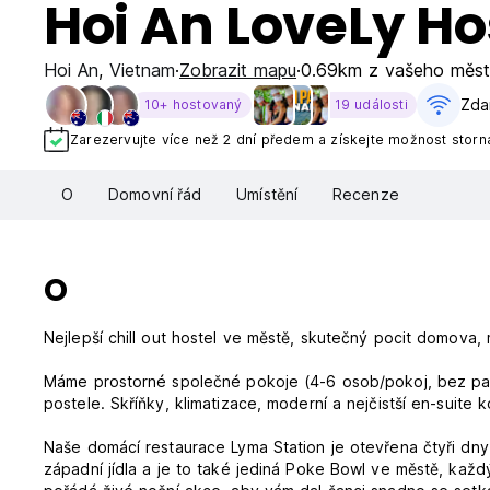
Hoi An LoveLy Ho
Hoi An
,
Vietnam
Zobrazit mapu
0.69km z vašeho měs
Zda
10+ hostovaný
19 události
Zarezervujte více než 2 dní předem a získejte možnost storn
O
Domovní řád
Umístění
Recenze
O
Nejlepší chill out hostel ve městě, skutečný pocit domova, 
Máme prostorné společné pokoje (4-6 osob/pokoj, bez pal
postele. Skříňky, klimatizace, moderní a nejčistší en-suite
Naše domácí restaurace Lyma Station je otevřena čtyři dny
západní jídla a je to také jediná Poke Bowl ve městě, každ