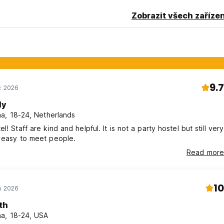
Zobrazit všech zařízen
9.7
c 2026
dy
a, 18-24, Netherlands
l! Staff are kind and helpful. It is not a party hostel but still very
 easy to meet people.
Read more
10
n 2026
th
a, 18-24, USA