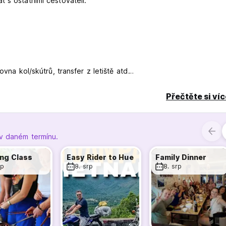
 s ostatními cestovateli.
vna kol/skútrů, transfer z letiště atd
Přečtěte si ví
 v daném termínu.
 poplatek).
ng Class
Easy Rider to Hue
Family Dinner
rp
8. srp
8. srp
ený prostor.