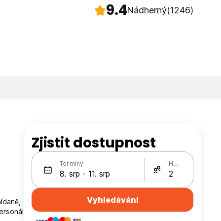
9.4
Nádherný
(1246)
Zjistit dostupnost
Termíny
Hosté
Vyhledávání
ídaně,
ersonál