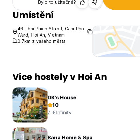
Bylo to užitečné?
Umístění
46 Thai Phien Street, Cam Pho
Ward, Hoi An, Vietnam
0.7km z vašeho města
Více hostely v Hoi An
DK's House
10
Z €Infinity
Bana Home & Spa