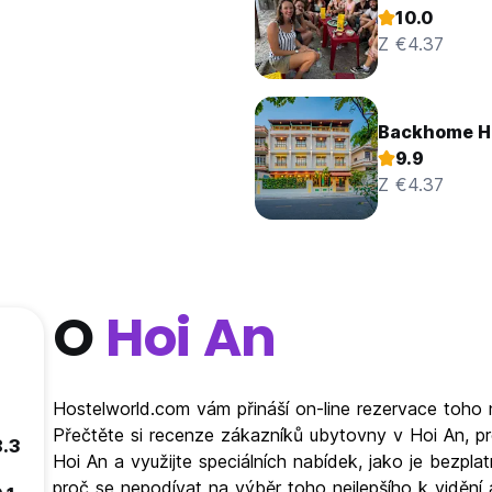
10.0
Z €4.37
Backhome Ho
9.9
Z €4.37
O
Hoi An
Hostelworld.com vám přináší on-line rezervace toho 
Přečtěte si recenze zákazníků ubytovny v Hoi An, p
8.3
Hoi An a využijte speciálních nabídek, jako je bezp
proč se nepodívat na výběr toho nejlepšího k vidění 