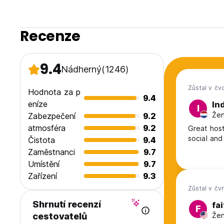
Recenze
9.4
Nádherný
(1246)
Zůstal v čv
Hodnota za p
9.4
eníze
In
I
Žen
Zabezpečení
9.2
atmosféra
9.2
Great hoste
social and
Čistota
9.4
Zaměstnanci
9.7
Umístění
9.7
Zařízení
9.3
Zůstal v čv
Shrnutí recenzí
fai
F
Žen
cestovatelů