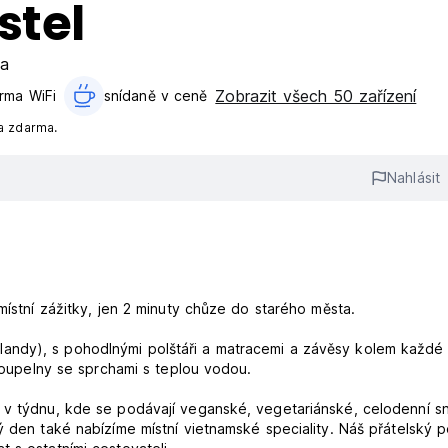
stel
ta
Zobrazit všech 50 zařízení
rma WiFi
snídaně v ceně‎
a zdarma.
Nahlásit
místní zážitky, jen 2 minuty chůze do starého města.
andy), s pohodlnými polštáři a matracemi a závěsy kolem každé
 koupelny se sprchami s teplou vodou.
 v týdnu, kde se podávají veganské, vegetariánské, celodenní sn
ý den také nabízíme místní vietnamské speciality. Náš přátelský p