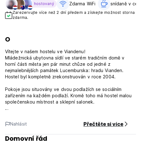
Zdarma WiFi
snídaně v ceně
hostovaný
Zarezervujte více než 2 dní předem a získejte možnost storna
zdarma.
O
Vítejte v našem hostelu ve Viandenu!
Mládežnická ubytovna sídlí ve starém tradičním domě v
horní části města jen pár minut chůze od jedné z
nejmalebnějších památek Lucemburska: hradu Vianden.
Hostel byl kompletně zrekonstruován v roce 2004.
Pokoje jsou situovány ve dvou podlažích se sociálním
zařízením na každém podlaží. Kromě toho má hostel malou
společenskou místnost a sklepní salonek.
Náš tým udělá maximum pro spokojenost hostů a nabízí
plnou penzi (oběd, večeře, obědový balíček). Na vyžádání
Přečtěte si více
Nahlásit
jsou k dispozici lucemburské speciality a vegetariánská
jídla.
Domovní řád