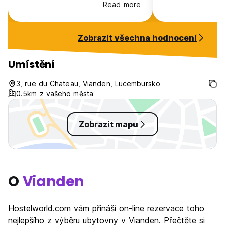
of the nearby towns with more
a room for 10 pe
Read more
going on.
strange.
Zobrazit všechna hodnocení
Umístění
3, rue du Chateau, Vianden, Lucembursko
0.5km z vašeho města
Zobrazit mapu
O
Vianden
Hostelworld.com vám přináší on-line rezervace toho
nejlepšího z výběru ubytovny v Vianden. Přečtěte si