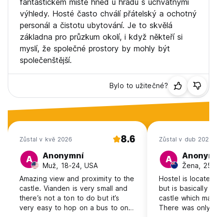
fantastickém místě hned u hradu s úchvatnými
výhledy. Hosté často chválí přátelský a ochotný
personál a čistotu ubytování. Je to skvělá
základna pro průzkum okolí, i když někteří si
myslí, že společné prostory by mohly být
společenštější.
Bylo to užitečné?
8.6
Zůstal v kvě 2026
Zůstal v dub 2026
Anonymní
Anonym
A
A
Muž, 18-24, USA
Žena, 25-
Amazing view and proximity to the
Hostel is located 
castle. Vianden is very small and
but is basically r
there’s not a ton to do but it’s
castle which mak
very easy to hop on a bus to one
There was only 1