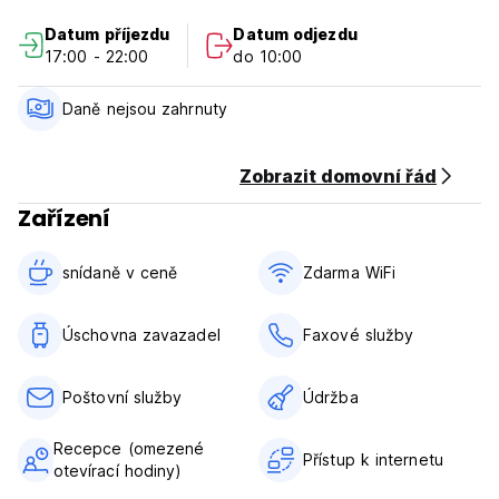
V obci si lze půjčit jízdní kola.
Datum příjezdu
Datum odjezdu
17:00 - 22:00
do 10:00
Neexistuje žádná věková hranice.
Upozornění: Náš check-in čas je od 17:00 do 22:00, check-
Daně nejsou zahrnuty
out do 10:00 (Auto-translated from original language)
Zobrazit domovní řád
Zařízení
snídaně v ceně‎
Zdarma WiFi
Úschovna zavazadel
Faxové služby
Poštovní služby
Údržba
Recepce (omezené
Přístup k internetu
otevírací hodiny)