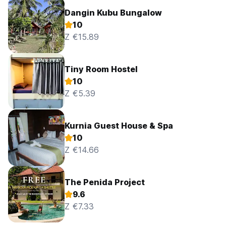
Dangin Kubu Bungalow
10
Z €15.89
Tiny Room Hostel
10
Z €5.39
Kurnia Guest House & Spa
10
Z €14.66
The Penida Project
9.6
Z €7.33