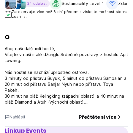
Sustainability Level 1
Zdarma
24 události
Zarezervujte více než 6 dní předem a získejte možnost storna
zdarma.
O
Ahoj naši další milí hosté,
Vítejte v naší malé džungli. Srdečné pozdravy z hostelu Apit
Lawang.
Náš hostel se nachází uprostřed ostrova.
3 minuty od přístavu Buyuk, 5 minut od přístavu Sampalan a
20 minut od přístavu Banjar Nyuh nebo přístavu Toya
Pakeh.
30 minut na pláž Kelingking (západní oblast) a 40 minut na
pláž Diamond a Atuh (východní oblast).
Máme 5 (pět) soukromých pokojů a 1 ložnici s 10 (deseti)
luxusními podlůžky s kompletním vybavením.
Přečtěte si více
Nahlásit
Náš hostel má přírodní koncept. U nás uvidíte milá zvířata,
jako jsou psi, kočky a ptáci.
Linkup Events
A každé ráno si můžete vychutnat zvuk ptačího cvrlikání.