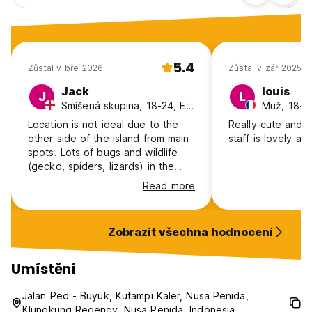
5.4
Zůstal v bře 2026
Zůstal v zář 2025
Jack
louis
J
L
Smíšená skupina, 18-24, England
Muž, 18-2
Location is not ideal due to the
Really cute and q
other side of the island from main
staff is lovely an
spots. Lots of bugs and wildlife
(gecko, spiders, lizards) in the
room due to the bathroom having
Read more
no roof. The door had an issue
shutting. Roof in the main room,
leaked throughout the night. Pool
Zobrazit všechna hodnocení
was extremely murky.
Umístění
Jalan Ped - Buyuk, Kutampi Kaler, Nusa Penida,
Klungkung Regency, Nusa Penida, Indonesia