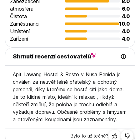
Zabezpečení
8.0
atmosféra
6.0
Čistota
4.0
Zaměstnanci
10.0
Umístění
4.0
Zařízení
4.0
Shrnutí recenzí cestovatelů
Apit Lawang Hostel & Resto v Nusa Penida je
chválen za neuvěřitelně přátelský a ochotný
personál, díky kterému se hosté cítí jako doma.
Je to klidné místo, ideální k relaxaci, i když
někteří zmiňují, že poloha je trochu odlehlá a
vyžaduje dopravu. Občasné problémy s hmyzem
a otevřenými koupelnami jsou zaznamenány.
Bylo to užitečné?