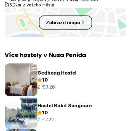
5.2km z vašeho města
Zobrazit mapu
Více hostely v Nusa Penida
Gedhong Hostel
10
Z €9.26
Hostel Bukit Sangcure
10
Z €7.22