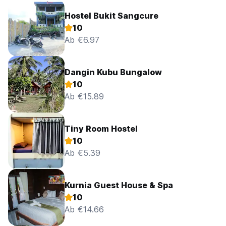
Hostel Bukit Sangcure
10
Ab €6.97
Dangin Kubu Bungalow
10
Ab €15.89
Tiny Room Hostel
10
Ab €5.39
Kurnia Guest House & Spa
10
Ab €14.66