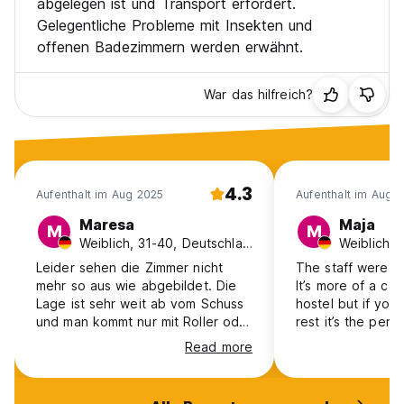
abgelegen ist und Transport erfordert.
Gelegentliche Probleme mit Insekten und
offenen Badezimmern werden erwähnt.
War das hilfreich?
4.3
Aufenthalt im Aug 2025
Aufenthalt im Aug 
Maresa
Maja
M
M
Weiblich, 31-40, Deutschland
Leider sehen die Zimmer nicht
The staff were so
mehr so aus wie abgebildet. Die
It’s more of a cal
Lage ist sehr weit ab vom Schuss
hostel but if you
und man kommt nur mit Roller oder
rest it’s the perf
Fahrer weg. Grundsätzlich habe
Also near to the 
Read more
ich die guten Bewertungen nicht
ganz verstanden. Da alles sehr alt
und heruntergekommen ist.