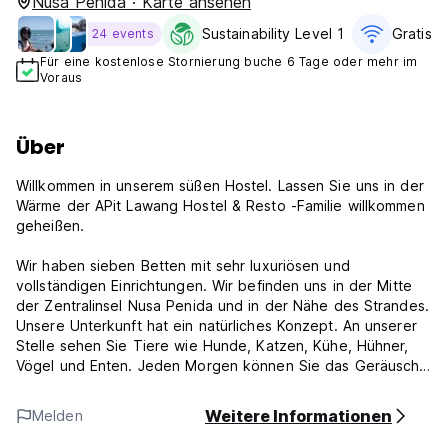
Nusa Penida · Karte ansehen
Sustainability Level 1
Gratis W
24 events
Für eine kostenlose Stornierung buche 6 Tage oder mehr im
Voraus
Über
Willkommen in unserem süßen Hostel. Lassen Sie uns in der
Wärme der APit Lawang Hostel & Resto -Familie willkommen
geheißen.
Wir haben sieben Betten mit sehr luxuriösen und
vollständigen Einrichtungen. Wir befinden uns in der Mitte
der Zentralinsel Nusa Penida und in der Nähe des Strandes.
Unsere Unterkunft hat ein natürliches Konzept. An unserer
Stelle sehen Sie Tiere wie Hunde, Katzen, Kühe, Hühner,
Vögel und Enten. Jeden Morgen können Sie das Geräusch
von Hühnern und das Geräusch von Vögeln hören.
Weitere Informationen
Melden
Wir bieten vollständige Einrichtungen für unsere Gäste wie
Handtücher, Kaffee, Tee, Mineralwasser, Fairturen und