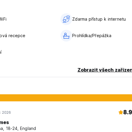
 zavolejte mi nebo mi pošlete zprávu. Vítám vás ve svém homesta
iFi
Zdarma přístup k internetu
ho zrušení nebo nedostavení se vám bude účtována první noc v
nová recepce
Prohlídka/Přepážka
í
Zobrazit všech zařízen
8.9
c 2026
mes
a, 18-24, England