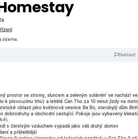
 Homestay
ta
řízení
a zdarma.
Nahlásit
ný prostor se stromy, sluncem a zeleným solárním' se nachází v
 k plovoucímu trhu) a letiště Can Tho za 10 minut jízdy na moto
istické oblasti jako květinová vesnice Ba Bo, starobylý dům Bin
 dobrodruhy a obchodní cestující. Pokoje jsou vybaveny klimati
-Fi.
středí s čerstvým vzduchem vypadá jako váš druhý domov
ení a přátelštější