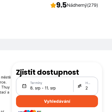
9.5
Nádherný
(279)
Zjistit dostupnost
e městě
rce.
Termíny
Hosté
h Thuy
zací a
Vyhledávání