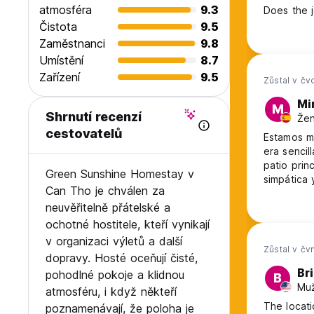
atmosféra
9.3
Does the j
Čistota
9.5
Zaměstnanci
9.8
Umístění
8.7
Zařízení
9.5
Zůstal v čv
Mi
M
Shrnutí recenzí
Žen
cestovatelů
Estamos m
era sencil
patio prin
Green Sunshine Homestay v
simpática
Can Tho je chválen za
precioso!
neuvěřitelně přátelské a
ochotné hostitele, kteří vynikají
v organizaci výletů a další
Zůstal v čv
dopravy. Hosté oceňují čisté,
Br
pohodlné pokoje a klidnou
B
Muž
atmosféru, i když někteří
The locati
poznamenávají, že poloha je