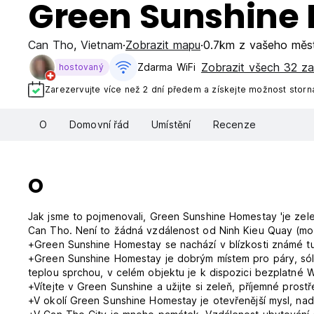
Green Sunshine
Can Tho
,
Vietnam
Zobrazit mapu
0.7km z vašeho měs
Zobrazit všech 32 za
Zdarma WiFi
hostovaný
Zarezervujte více než 2 dní předem a získejte možnost storn
O
Domovní řád
Umístění
Recenze
O
Jak jsme to pojmenovali, Green Sunshine Homestay 'je zele
Can Tho. Není to žádná vzdálenost od Ninh Kieu Quay (molo
+Green Sunshine Homestay se nachází v blízkosti známé tur
+Green Sunshine Homestay je dobrým místem pro páry, sólo
teplou sprchou, v celém objektu je k dispozici bezplatné Wi
+Vítejte v Green Sunshine a užijte si zeleň, příjemné pro
+V okolí Green Sunshine Homestay je otevřenější mysl, nadš