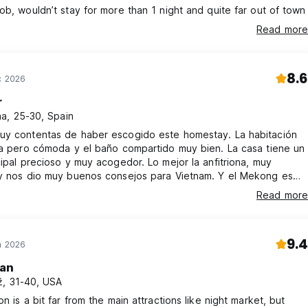
ob, wouldn’t stay for more than 1 night and quite far out of town
Read more
8.6
c 2026
r
a, 25-30, Spain
uy contentas de haber escogido este homestay. La habitación
la pero cómoda y el baño compartido muy bien. La casa tiene un
cipal precioso y muy acogedor. Lo mejor la anfitriona, muy
 y nos dio muy buenos consejos para Vietnam. Y el Mekong es
 No es conocido pero recomiendo no saltárselo es encantador!
Read more
9.4
n 2026
ian
, 31-40, USA
on is a bit far from the main attractions like night market, but