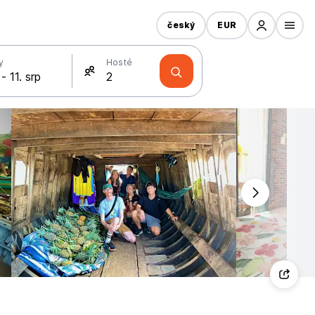
český
EUR
y
Hosté