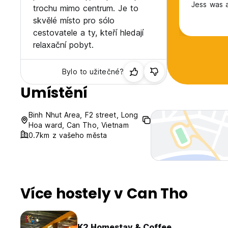
Jess was a
trochu mimo centrum. Je to
skvělé místo pro sólo
cestovatele a ty, kteří hledají
relaxační pobyt.
Bylo to užitečné?
Umístění
Binh Nhut Area, F2 street, Long
Hoa ward, Can Tho, Vietnam
0.7km z vašeho města
Více hostely v Can Tho
K2 Homestay & Coffee