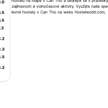
hostelů na mapě v Can Tho a setkejte se s přátelsk
8.0
zajímavosti a volnočasové aktivity. Využijte naše spe
levné hostely v Can Tho na webu Hostelworld.com.
6.5
6.5
.3
8.2
8.3
5.5
8.2