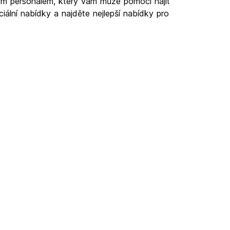
ým personálem, který vám může pomoci najít
ciální nabídky a najděte nejlepší nabídky pro