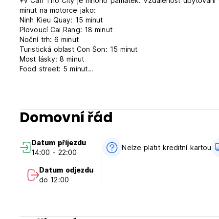
+V Can Tho City je mnoho památek. Vzdálenost ubytování
minut na motorce jako:
Ninh Kieu Quay: 15 minut
Plovoucí Cai Rang: 18 minut
Noční trh: 6 minut
Turistická oblast Con Son: 15 minut
Most lásky: 8 minut
Food street: 5 minut
Starobylý dům Binh Thuy: 5 minut
*Služby:
1. Kolo zdarma
Domovní řád
2. Půjčení motorky
3. Jídlo a pití
4. Prohlídky pro plovoucí trh a datovou prohlídku Mekongu
Datum příjezdu
6. Výměna peněz
Nelze platit kreditní kartou
14:00 - 22:00
7. Prádelna
MY WHATAPPS +84919513359
Datum odjezdu
do 12:00
* Jak se dostat do našeho domova
Z autobusového nádraží: pokud jedete autobusem Futa ne
Tho požádejte provozovatele autobusu, aby vás odvezl do „
polohu na mapě Google]. Pak vás nechají nastoupit do jinéh