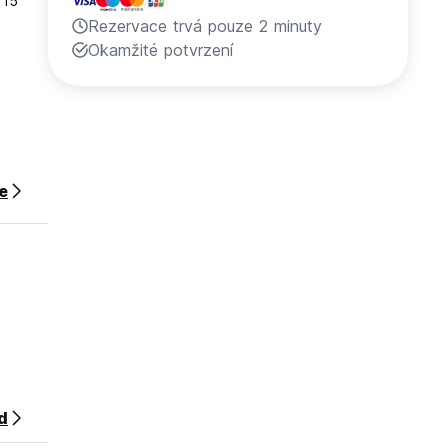
 15
Rezervace trvá pouze 2 minuty
Okamžité potvrzení
ce
 Can
d
 naši
oa,