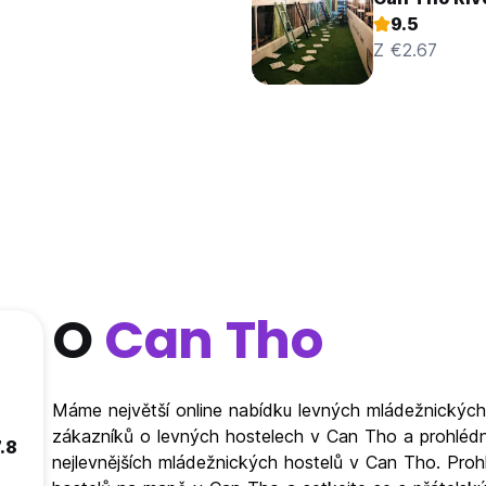
9.5
Z €2.67
O
Can Tho
Máme největší online nabídku levných mládežnických
zákazníků o levných hostelech v Can Tho a prohlédnět
.8
nejlevnějších mládežnických hostelů v Can Tho. Proh