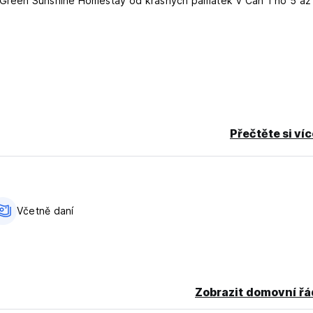
 Green Sunshine Homestay od krásných památek v Can Tho 5 až
Přečtěte si ví
Včetně daní
bo autobusem Thanh Buoi, po příjezdu na autobusové nádraží v
Zobrazit domovní řá
oblasti Binh Nhut“ (na ulici Vo Van Kiet) [nebo můžete zobrazit
o autobusu a jet do oblasti Binh Nhut (ulice F2, oddělení Long H